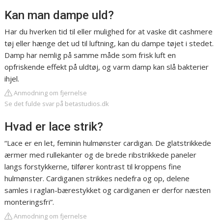
Kan man dampe uld?
Har du hverken tid til eller mulighed for at vaske dit cashmere
tøj eller hænge det ud til luftning, kan du dampe tøjet i stedet.
Damp har nemlig på samme måde som frisk luft en
opfriskende effekt på uldtøj, og varm damp kan slå bakterier
ihjel.
Anmodning om fjernelse
Se det fulde svar på betastudios.dk
Hvad er lace strik?
“Lace er en let, feminin hulmønster cardigan. De glatstrikkede
ærmer med rullekanter og de brede ribstrikkede paneler
langs forstykkerne, tilfører kontrast til kroppens fine
hulmønster. Cardiganen strikkes nedefra og op, delene
samles i raglan-bærestykket og cardiganen er derfor næsten
monteringsfri”.
Anmodning om fjernelse