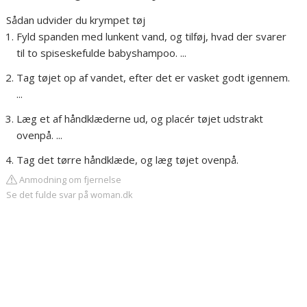
Sådan udvider du krympet tøj
Fyld spanden med lunkent vand, og tilføj, hvad der svarer
til to spiseskefulde babyshampoo. ...
Tag tøjet op af vandet, efter det er vasket godt igennem.
...
Læg et af håndklæderne ud, og placér tøjet udstrakt
ovenpå. ...
Tag det tørre håndklæde, og læg tøjet ovenpå.
Anmodning om fjernelse
Se det fulde svar på woman.dk