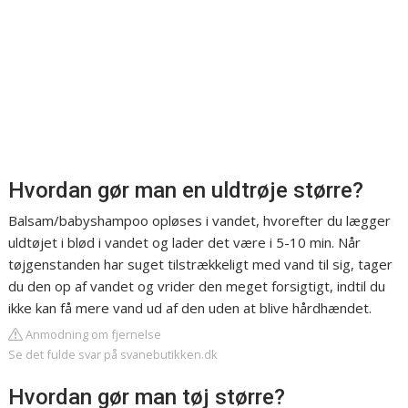
Hvordan gør man en uldtrøje større?
Balsam/babyshampoo opløses i vandet, hvorefter du lægger
uldtøjet i blød i vandet og lader det være i 5-10 min. Når
tøjgenstanden har suget tilstrækkeligt med vand til sig, tager
du den op af vandet og vrider den meget forsigtigt, indtil du
ikke kan få mere vand ud af den uden at blive hårdhændet.
Anmodning om fjernelse
Se det fulde svar på svanebutikken.dk
Hvordan gør man tøj større?