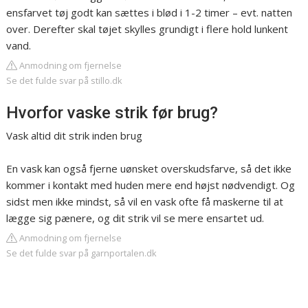
ensfarvet tøj godt kan sættes i blød i 1-2 timer – evt. natten
over. Derefter skal tøjet skylles grundigt i flere hold lunkent
vand.
Anmodning om fjernelse
Se det fulde svar på stillo.dk
Hvorfor vaske strik før brug?
Vask altid dit strik inden brug
En vask kan også fjerne uønsket overskudsfarve, så det ikke
kommer i kontakt med huden mere end højst nødvendigt. Og
sidst men ikke mindst, så vil en vask ofte få maskerne til at
lægge sig pænere, og dit strik vil se mere ensartet ud.
Anmodning om fjernelse
Se det fulde svar på garnportalen.dk