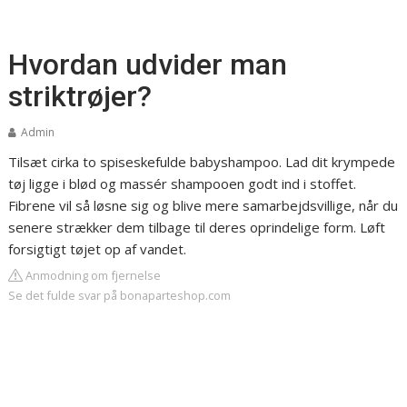
Hvordan udvider man
striktrøjer?
Admin
Tilsæt cirka to spiseskefulde babyshampoo. Lad dit krympede
tøj ligge i blød og massér shampooen godt ind i stoffet.
Fibrene vil så løsne sig og blive mere samarbejdsvillige, når du
senere strækker dem tilbage til deres oprindelige form. Løft
forsigtigt tøjet op af vandet.
Anmodning om fjernelse
Se det fulde svar på bonaparteshop.com