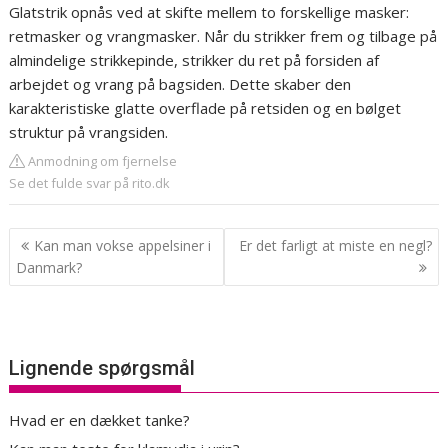
Glatstrik opnås ved at skifte mellem to forskellige masker:
retmasker og vrangmasker. Når du strikker frem og tilbage på
almindelige strikkepinde, strikker du ret på forsiden af
arbejdet og vrang på bagsiden. Dette skaber den
karakteristiske glatte overflade på retsiden og en bølget
struktur på vrangsiden.
Anmodning om fjernelse
Se det fulde svar på rito.dk
Indlægsnavigation
Kan man vokse appelsiner i
Er det farligt at miste en negl?
Danmark?
Lignende spørgsmål
Hvad er en dækket tanke?