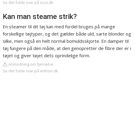
Se det fulde svar på zizzi.dk
Kan man steame strik?
En steamer til dit tøj kan med fordel bruges på mange
forskellige tøjtyper, og det gælder både uld, sarte blonder og
silke, men også en helt normal bomuldsskjorte. En damper til
tøj fungere på den måde, at den genopretter de fibre der er i
tøjet og giver tøjet dets oprindelige form.
Anmodning om fjernelse
Se det fulde svar på anthon.dk