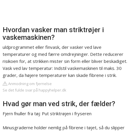
Hvordan vasker man striktrøjer i
vaskemaskinen?
uldprogrammet eller finvask, der vasker ved lave
temperaturer og med færre omdrejninger. Dette reducerer
risikoen for, at strikken mister sin form eller bliver beskadiget.
Vask ved lav temperatur: Indstil vaskemaskinen til maks. 30
grader, da højere temperaturer kan skade fibrene i strik.
Anmodning om fjernelse
Se det fulde svar på happyhelper.dk
Hvad gør man ved strik, der fælder?
Fjern fnuller fra tøj: Put striktrøjen i fryseren
Minusgraderne holder nemlig på fibrene i tøjet, så du slipper