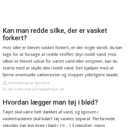
Kan man redde silke, der er vasket
forkert?
Hvis silke er blevet vasket forkert, er der nogle skridt, du kan
tage for at forsøge at redde stoffet: Skyl i koldt vand: Hvis
silken er blevet udsat for varmt vand eller enzymer, kan du
starte med at skylle den i koldt vand. Det hjælper med at
fjerne eventuelle sæberester og stopper yderligere skade.
Anmodning om fjernelse
Se det fulde svar på happyhelper.dk
Hvordan lægger man tøj i blød?
Tøjet skal være helt dækket af vand, og ligesom i
vaskemaskinen skal kulørt tøj vaskes separat. Flerfarvede
tekstiler bør kun ligge i blød i 10 – 15 minutter, mens