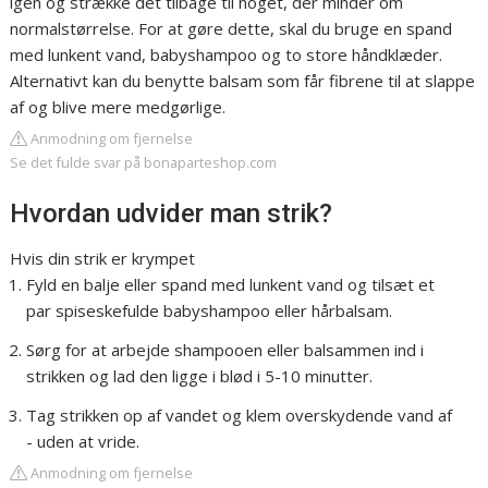
igen og strække det tilbage til noget, der minder om
normalstørrelse. For at gøre dette, skal du bruge en spand
med lunkent vand, babyshampoo og to store håndklæder.
Alternativt kan du benytte balsam som får fibrene til at slappe
af og blive mere medgørlige.
Anmodning om fjernelse
Se det fulde svar på bonaparteshop.com
Hvordan udvider man strik?
Hvis din strik er krympet
Fyld en balje eller spand med lunkent vand og tilsæt et
par spiseskefulde babyshampoo eller hårbalsam.
Sørg for at arbejde shampooen eller balsammen ind i
strikken og lad den ligge i blød i 5-10 minutter.
Tag strikken op af vandet og klem overskydende vand af
- uden at vride.
Anmodning om fjernelse