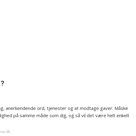
d?
ring, anerkendende ord, tjenester og at modtage gaver. Måske
rlighed på samme måde som dig, og så vil det være helt enkelt
eva.dk