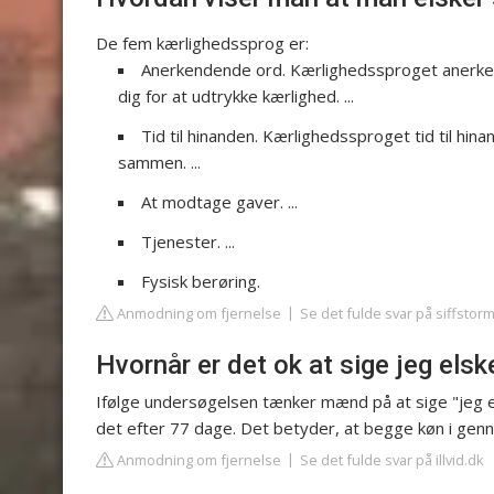
De fem kærlighedssprog er:
Anerkendende ord. Kærlighedssproget anerkende
dig for at udtrykke kærlighed. ...
Tid til hinanden. Kærlighedssproget tid til h
sammen. ...
At modtage gaver. ...
Tjenester. ...
Fysisk berøring.
Anmodning om fjernelse
Se det fulde svar på siffstor
Hvornår er det ok at sige jeg elsk
Ifølge undersøgelsen tænker mænd på at sige "jeg el
det efter 77 dage. Det betyder, at begge køn i gen
Anmodning om fjernelse
Se det fulde svar på illvid.dk