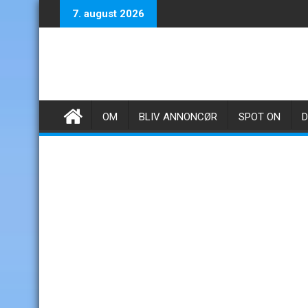
Skip
7. august 2026
to
content
OM
BLIV ANNONCØR
SPOT ON
D