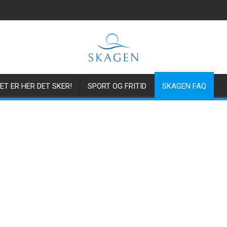
ET ER HER DET SKER!
SPORT OG FRITID
SKAGEN FAQ