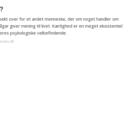
?
spekt over for et andet menneske, der om noget handler om
 sågar giver mening til livet. Kærlighed er en meget eksistentiel
vores psykologiske velbefindende.
nesen.dk