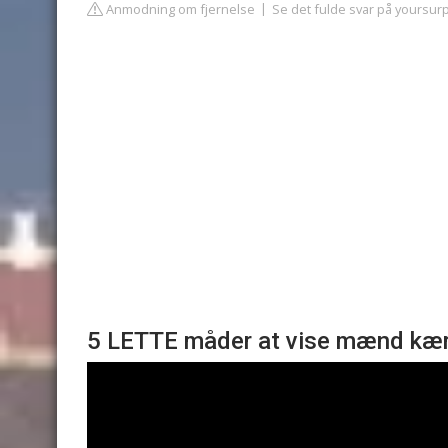
Anmodning om fjernelse
Se det fulde svar på yoursur
5 LETTE måder at vise mænd kærl