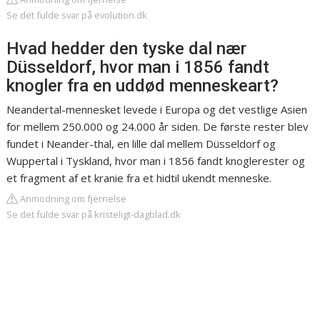
Se det fulde svar på evolution.dk
Hvad hedder den tyske dal nær
Düsseldorf, hvor man i 1856 fandt
knogler fra en uddød menneskeart?
Neandertal-mennesket levede i Europa og det vestlige Asien
for mellem 250.000 og 24.000 år siden. De første rester blev
fundet i Neander-thal, en lille dal mellem Düsseldorf og
Wuppertal i Tyskland, hvor man i 1856 fandt knoglerester og
et fragment af et kranie fra et hidtil ukendt menneske.
Anmodning om fjernelse
Se det fulde svar på kristeligt-dagblad.dk