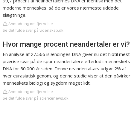
99,7 procent af neandertalernes DNA er identisk med det
moderne menneskes, så de er vores nærmeste uddøde
slægtninge.
Anmodning om fjernelse
Se det fulde svar på videnskab.dk
Hvor mange procent neandertaler er vi?
En analyse af 27.566 islændinges DNA giver nu det hidtil mest
præcise svar på de spor neandertalere efterlod i menneskets
DNA for 50.000 år siden. Denne neandertal-arv udgør 2% af
hver eurasiatisk genom, og denne studie viser at den påvirker
menneskets biologi og sygdom meget lidt.
Anmodning om fjernelse
Se det fulde svar på sciencenews.dk