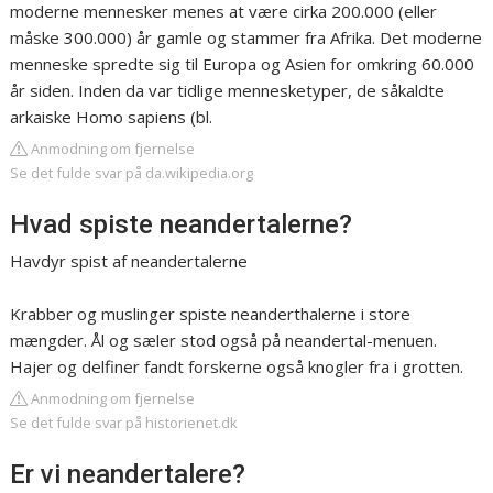
moderne mennesker menes at være cirka 200.000 (eller
måske 300.000) år gamle og stammer fra Afrika. Det moderne
menneske spredte sig til Europa og Asien for omkring 60.000
år siden. Inden da var tidlige mennesketyper, de såkaldte
arkaiske Homo sapiens (bl.
Anmodning om fjernelse
Se det fulde svar på da.wikipedia.org
Hvad spiste neandertalerne?
Havdyr spist af neandertalerne
Krabber og muslinger spiste neanderthalerne i store
mængder. Ål og sæler stod også på neandertal-menuen.
Hajer og delfiner fandt forskerne også knogler fra i grotten.
Anmodning om fjernelse
Se det fulde svar på historienet.dk
Er vi neandertalere?