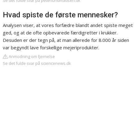
Se det fulde svar på peterlundmadsen.dk
Hvad spiste de første mennesker?
Analysen viser, at vores forfædre blandt andet spiste meget
ged, og at de ofte opbevarede færdigretter i krukker.
Desuden er der tegn på, at man allerede for 8.000 år siden
var begyndt lave forskellige mejeriprodukter.
Anmodning om fjernelse
Se det fulde svar på sciencenews.dk