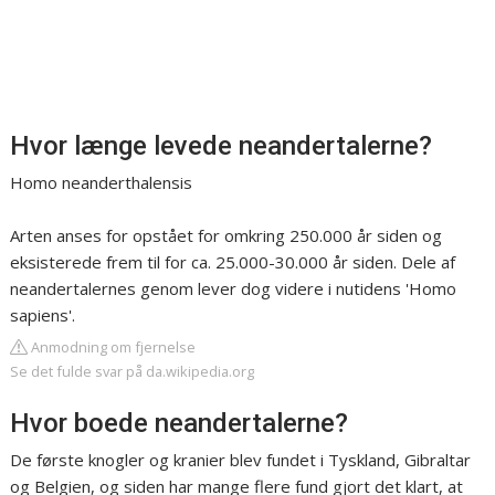
Hvor længe levede neandertalerne?
Homo neanderthalensis
Arten anses for opstået for omkring 250.000 år siden og
eksisterede frem til for ca. 25.000-30.000 år siden. Dele af
neandertalernes genom lever dog videre i nutidens 'Homo
sapiens'.
Anmodning om fjernelse
Se det fulde svar på da.wikipedia.org
Hvor boede neandertalerne?
De første knogler og kranier blev fundet i Tyskland, Gibraltar
og Belgien, og siden har mange flere fund gjort det klart, at