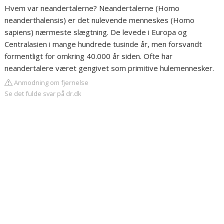
Hvem var neandertalerne? Neandertalerne (Homo
neanderthalensis) er det nulevende menneskes (Homo
sapiens) nærmeste slægtning. De levede i Europa og
Centralasien i mange hundrede tusinde år, men forsvandt
formentligt for omkring 40.000 år siden. Ofte har
neandertalere været gengivet som primitive hulemennesker.
Anmodning om fjernelse
Se det fulde svar på dr.dk