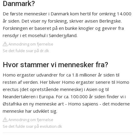
Danmark?
De første mennesker i Danmark kom hertil for omkring 14.000
år siden. Det viser ny forskning, skriver avisen Berlingske.
Forskningen er baseret på en bunke knogler og gevirer fra
rensdyr i et mosehul i Sønderjylland.
Anmodning om fjernelse
Se det fulde svar på dr.dk
Hvor stammer vi mennesker fra?
Homo ergaster udvandrer for ca 1.8 millioner år siden til
resten af verden. Her bliver Homo ergaster senere til Homo
erectus (det opretstående menneske) i Asien og til
Neandertaleren i Europa. For ca. 100.000 år siden finder vi i
Østafrika en ny menneske art - Homo sapiens - det moderne
menneske har udviklet sig.
Anmodning om fjernelse
Se det fulde svar på evolution.dk