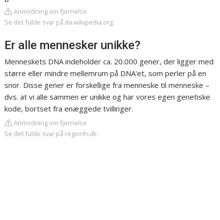
Anmodning om fjernelse
Se det fulde svar på da.wikipedia.org
Er alle mennesker unikke?
Menneskets DNA indeholder ca. 20.000 gener, der ligger med
større eller mindre mellemrum på DNA'et, som perler på en
snor. Disse gener er forskellige fra menneske til menneske –
dvs. at vi alle sammen er unikke og har vores egen genetiske
kode, bortset fra enæggede tvillinger.
Anmodning om fjernelse
Se det fulde svar på regionh.dk