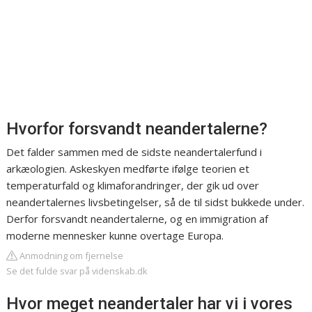
Hvorfor forsvandt neandertalerne?
Det falder sammen med de sidste neandertalerfund i
arkæologien. Askeskyen medførte ifølge teorien et
temperaturfald og klimaforandringer, der gik ud over
neandertalernes livsbetingelser, så de til sidst bukkede under.
Derfor forsvandt neandertalerne, og en immigration af
moderne mennesker kunne overtage Europa.
Anmodning om fjernelse
Se det fulde svar på videnskab.dk
Hvor meget neandertaler har vi i vores