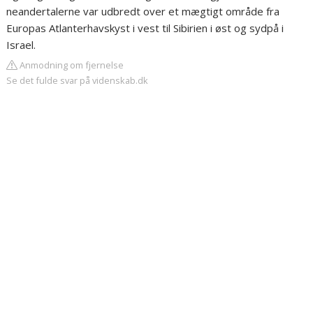
neandertalerne var udbredt over et mægtigt område fra
Europas Atlanterhavskyst i vest til Sibirien i øst og sydpå i
Israel.
Anmodning om fjernelse
Se det fulde svar på videnskab.dk