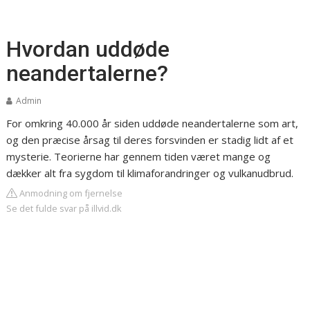
Hvordan uddøde
neandertalerne?
Admin
For omkring 40.000 år siden uddøde neandertalerne som art,
og den præcise årsag til deres forsvinden er stadig lidt af et
mysterie. Teorierne har gennem tiden været mange og
dækker alt fra sygdom til klimaforandringer og vulkanudbrud.
Anmodning om fjernelse
Se det fulde svar på illvid.dk