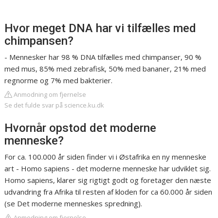
Hvor meget DNA har vi tilfælles med
chimpansen?
- Mennesker har 98 % DNA tilfælles med chimpanser, 90 %
med mus, 85% med zebrafisk, 50% med bananer, 21% med
regnorme og 7% med bakterier.
Anmodning om fjernelse
Se det fulde svar på science.ku.dk
Hvornår opstod det moderne
menneske?
For ca. 100.000 år siden finder vi i Østafrika en ny menneske
art - Homo sapiens - det moderne menneske har udviklet sig.
Homo sapiens, klarer sig rigtigt godt og foretager den næste
udvandring fra Afrika til resten af kloden for ca 60.000 år siden
(se Det moderne menneskes spredning).
Anmodning om fjernelse