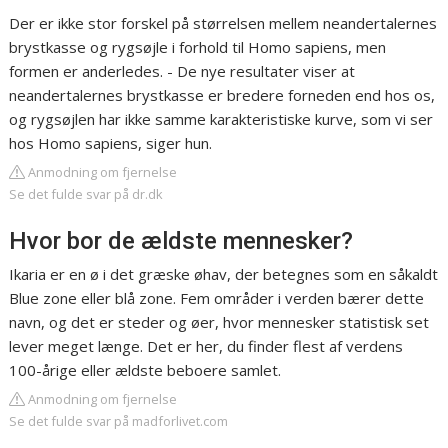
Der er ikke stor forskel på størrelsen mellem neandertalernes
brystkasse og rygsøjle i forhold til Homo sapiens, men
formen er anderledes. - De nye resultater viser at
neandertalernes brystkasse er bredere forneden end hos os,
og rygsøjlen har ikke samme karakteristiske kurve, som vi ser
hos Homo sapiens, siger hun.
Anmodning om fjernelse
Se det fulde svar på dr.dk
Hvor bor de ældste mennesker?
Ikaria er en ø i det græske øhav, der betegnes som en såkaldt
Blue zone eller blå zone. Fem områder i verden bærer dette
navn, og det er steder og øer, hvor mennesker statistisk set
lever meget længe. Det er her, du finder flest af verdens
100-årige eller ældste beboere samlet.
Anmodning om fjernelse
Se det fulde svar på madforlivet.com