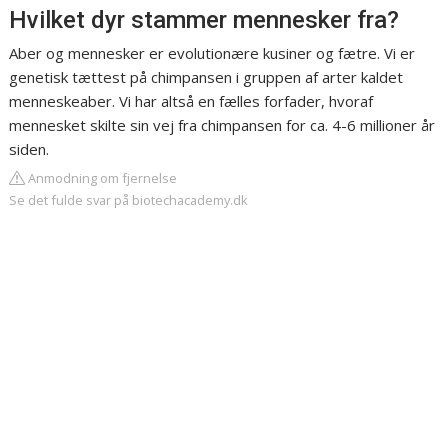
Hvilket dyr stammer mennesker fra?
Aber og mennesker er evolutionære kusiner og fætre. Vi er
genetisk tættest på chimpansen i gruppen af arter kaldet
menneskeaber. Vi har altså en fælles forfader, hvoraf
mennesket skilte sin vej fra chimpansen for ca. 4-6 millioner år
siden.
Anmodning om fjernelse
Se det fulde svar på biotechacademy.dk