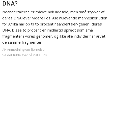
DNA?
Neandertalerne er måske nok uddøde, men små stykker af
deres DNA lever videre i os. Alle nulevende mennesker uden
for Afrika har op til to procent neandertaler-gener i deres
DNA. Disse to procent er imidlertid spredt som små
fragmenter i vores genomer, og ikke alle individer har arvet
de samme fragmenter.
Anmodning om fjernelse
Se det fulde svar på nat.au.dk