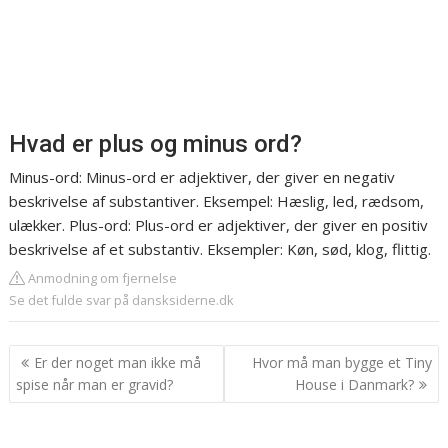
Hvad er plus og minus ord?
Minus-ord: Minus-ord er adjektiver, der giver en negativ
beskrivelse af substantiver. Eksempel: Hæslig, led, rædsom,
ulækker. Plus-ord: Plus-ord er adjektiver, der giver en positiv
beskrivelse af et substantiv. Eksempler: Køn, sød, klog, flittig.
Anmodning om fjernelse
Se det fulde svar på dansksiderne.dk
Indlægsnavigation
Er der noget man ikke må
Hvor må man bygge et Tiny
spise når man er gravid?
House i Danmark?