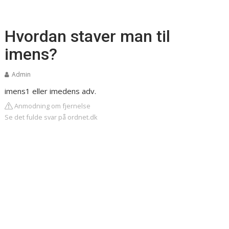
Hvordan staver man til
imens?
Admin
imens1 eller imedens adv.
Anmodning om fjernelse
Se det fulde svar på ordnet.dk