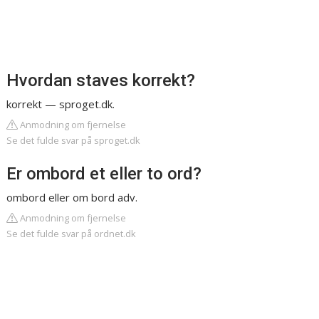
Hvordan staves korrekt?
korrekt — sproget.dk.
Anmodning om fjernelse
Se det fulde svar på sproget.dk
Er ombord et eller to ord?
ombord eller om bord adv.
Anmodning om fjernelse
Se det fulde svar på ordnet.dk