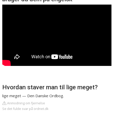
Hvordan staver man til lige meget?
lige meget — Den Danske Ordbog.
Anmodning om fjernelse
Se det fulde svar på ordnet.dk