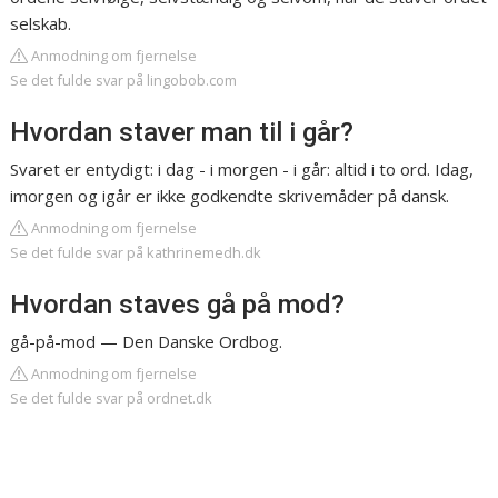
selskab.
Anmodning om fjernelse
Se det fulde svar på lingobob.com
Hvordan staver man til i går?
Svaret er entydigt: i dag - i morgen - i går: altid i to ord. Idag,
imorgen og igår er ikke godkendte skrivemåder på dansk.
Anmodning om fjernelse
Se det fulde svar på kathrinemedh.dk
Hvordan staves gå på mod?
gå-på-mod — Den Danske Ordbog.
Anmodning om fjernelse
Se det fulde svar på ordnet.dk