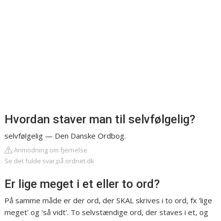
Hvordan staver man til selvfølgelig?
selvfølgelig — Den Danske Ordbog.
Anmodning om fjernelse
Se det fulde svar på ordnet.dk
Er lige meget i et eller to ord?
På samme måde er der ord, der SKAL skrives i to ord, fx 'lige
meget' og 'så vidt'. To selvstændige ord, der staves i et, og