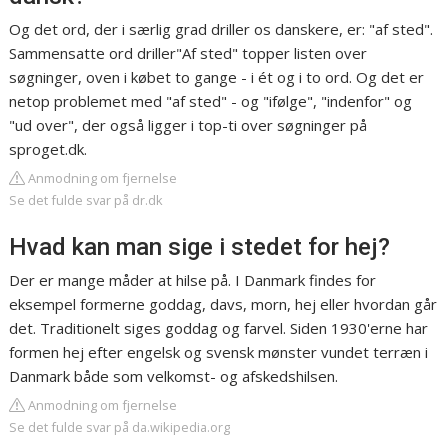
Og det ord, der i særlig grad driller os danskere, er: "af sted".
Sammensatte ord driller"Af sted" topper listen over
søgninger, oven i købet to gange - i ét og i to ord. Og det er
netop problemet med "af sted" - og "ifølge", "indenfor" og
"ud over", der også ligger i top-ti over søgninger på
sproget.dk.
Anmodning om fjernelse
Se det fulde svar på dr.dk
Hvad kan man sige i stedet for hej?
Der er mange måder at hilse på. I Danmark findes for
eksempel formerne goddag, davs, morn, hej eller hvordan går
det. Traditionelt siges goddag og farvel. Siden 1930'erne har
formen hej efter engelsk og svensk mønster vundet terræn i
Danmark både som velkomst- og afskedshilsen.
Anmodning om fjernelse
Se det fulde svar på da.wikipedia.org