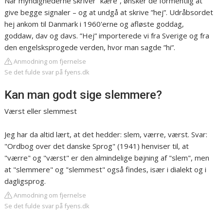
Når myndighederne skriver ”kære”, ønsker de formentlig at
give begge signaler – og at undgå at skrive ”hej”. Udråbsordet
hej ankom til Danmark i 1960'erne og afløste goddag,
goddaw, dav og davs. ”Hej” importerede vi fra Sverige og fra
den engelsksprogede verden, hvor man sagde ”hi”.
Anmodning om fjernelse
Se det fulde svar på fyens.dk
Kan man godt sige slemmere?
Værst eller slemmest
Jeg har da altid lært, at det hedder: slem, værre, værst. Svar:
"Ordbog over det danske Sprog" (1941) henviser til, at
"værre" og "værst" er den almindelige bøjning af "slem", men
at "slemmere" og "slemmest" også findes, især i dialekt og i
dagligsprog.
Anmodning om fjernelse
Se det fulde svar på fyens.dk