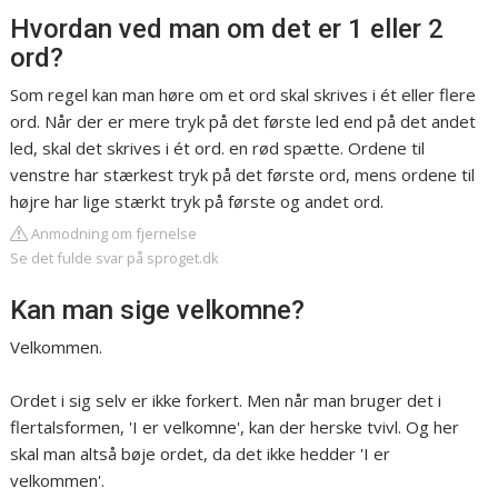
Hvordan ved man om det er 1 eller 2
ord?
Som regel kan man høre om et ord skal skrives i ét eller flere
ord. Når der er mere tryk på det første led end på det andet
led, skal det skrives i ét ord. en rød spætte. Ordene til
venstre har stærkest tryk på det første ord, mens ordene til
højre har lige stærkt tryk på første og andet ord.
Anmodning om fjernelse
Se det fulde svar på sproget.dk
Kan man sige velkomne?
Velkommen.
Ordet i sig selv er ikke forkert. Men når man bruger det i
flertalsformen, 'I er velkomne', kan der herske tvivl. Og her
skal man altså bøje ordet, da det ikke hedder 'I er
velkommen'.