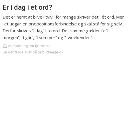
Er i dag i et ord?
Det er nemt at blive i tvivl, for mange skriver det i ét ord. Men
i'et udgør en præpositionsforbindelse og skal stå for sig selv.
Derfor skrives “i dag” i to ord. Det samme gælder fx “i
morgen”, “i går”, “i sommer” og “i weekenden”.
Anmodning om fjernelse
Se det fulde svar på publicimage.dk