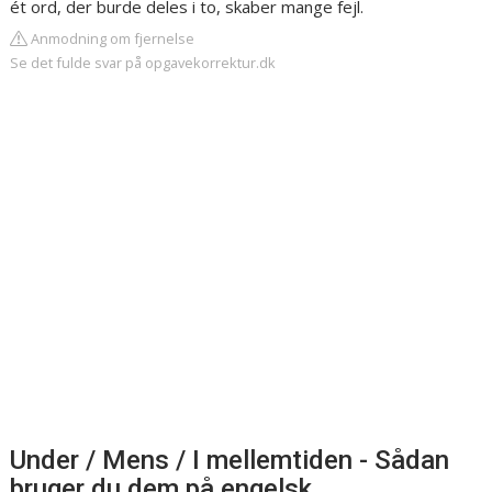
ét ord, der burde deles i to, skaber mange fejl.
Anmodning om fjernelse
Se det fulde svar på opgavekorrektur.dk
Under / Mens / I mellemtiden - Sådan
bruger du dem på engelsk