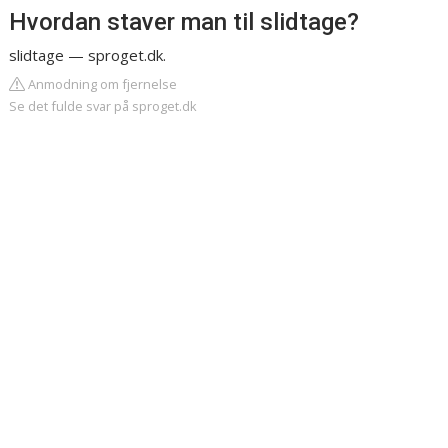
Hvordan staver man til slidtage?
slidtage — sproget.dk.
Anmodning om fjernelse
Se det fulde svar på sproget.dk