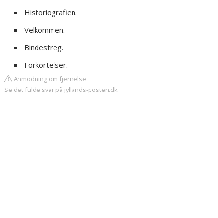
Historiografien.
Velkommen.
Bindestreg.
Forkortelser.
Anmodning om fjernelse
Se det fulde svar på jyllands-posten.dk