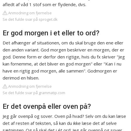
afledt af våd 1 stof som er flydende, dvs.
Anmodning om fjernelse
Se det fulde svar på sproget.dk
Er god morgen i et eller to ord?
Det afhænger af situationen, om du skal bruge den ene eller
den anden variant. God morgen beskriver en morgen, der er
god. Denne form er derfor den rigtige, hvis du fx skriver "Jeg
kan fornemme, at det bliver en god morgen" eller "Kan I nu
have en rigtig god morgen, alle sammen". Godmorgen er
derimod en hilsen.
Anmodning om fjernelse
Se det fulde svar på grammatip.com
Er det ovenpå eller oven på?
Jeg går ovenpå og sover. Oven på hvad? Selv om du kan læse
det af resten af teksten, så kan du ikke læse det af selve
sætningen. Og så skal det i ét ord: Jeg går ovenpå og sover.