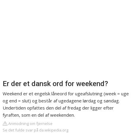
Er der et dansk ord for weekend?
Weekend er et engelsk låneord for ugeafslutning (week = uge
og end = slut) og består af ugedagene lørdag og søndag.
Undertiden opfattes den del af fredag der ligger efter
fyraften, som en del af weekenden.
Anmodning om fjernelse
Se det fulde svar på da.wikipedia.org