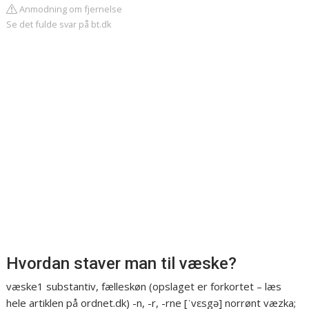
Anmodning om fjernelse
Se det fulde svar på bt.dk
Hvordan staver man til væske?
væske1 substantiv, fælleskøn (opslaget er forkortet – læs
hele artiklen på ordnet.dk) -n, -r, -rne [ˈvεsgə] norrønt væzka;