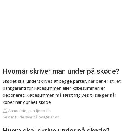
Hvornår skriver man under på skøde?
Skødet skal underskrives af begge parter, når der er stillet
bankgaranti for købesummen eller købesummen er
deponeret. Købesummen må først frigives til sælger når
køber har opnået skøde.
Anmodning om fjernelse
Se det fulde svar på boligejer.dk
Hvem skal skrive under på skøde?