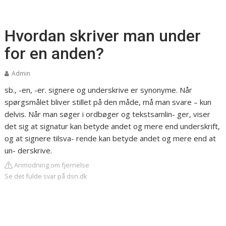
Hvordan skriver man under
for en anden?
Admin
sb., -en, -er. signere og underskrive er synonyme. Når
spørgsmålet bliver stillet på den måde, må man svare – kun
delvis. Når man søger i ordbøger og tekstsamlin- ger, viser
det sig at signatur kan betyde andet og mere end underskrift,
og at signere tilsva- rende kan betyde andet og mere end at
un- derskrive.
Anmodning om fjernelse
Se det fulde svar på dsn.dk