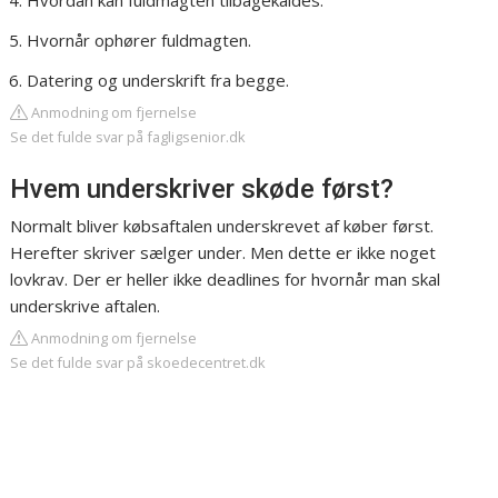
Hvordan kan fuldmagten tilbagekaldes.
Hvornår ophører fuldmagten.
Datering og underskrift fra begge.
Anmodning om fjernelse
Se det fulde svar på fagligsenior.dk
Hvem underskriver skøde først?
Normalt bliver købsaftalen underskrevet af køber først.
Herefter skriver sælger under. Men dette er ikke noget
lovkrav. Der er heller ikke deadlines for hvornår man skal
underskrive aftalen.
Anmodning om fjernelse
Se det fulde svar på skoedecentret.dk