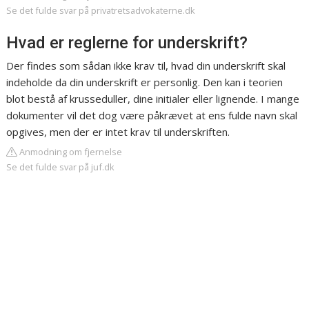
Se det fulde svar på privatretsadvokaterne.dk
Hvad er reglerne for underskrift?
Der findes som sådan ikke krav til, hvad din underskrift skal
indeholde da din underskrift er personlig. Den kan i teorien
blot bestå af krusseduller, dine initialer eller lignende. I mange
dokumenter vil det dog være påkrævet at ens fulde navn skal
opgives, men der er intet krav til underskriften.
Anmodning om fjernelse
Se det fulde svar på juf.dk