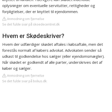
oplysninger om eventuelle servitutter, rettigheder og
forpligtelser, der er knyttet til ejendommen.
Anmodning om fjernelse
Se det fulde svar på skoedecentret.dk
Hvem er Skødeskriver?
Hvem der udfærdiger skødet aftales i købsaftale, men det
forestås normalt af købers advokat. Advokaten sender så
udkast til godkendelse hos sælger (eller ejendomsmægler).
Når skødet er godkendt af alle parter, underskrives det af
køber og sælger.
Anmodning om fjernelse
Se det fulde svar på bolius.dk