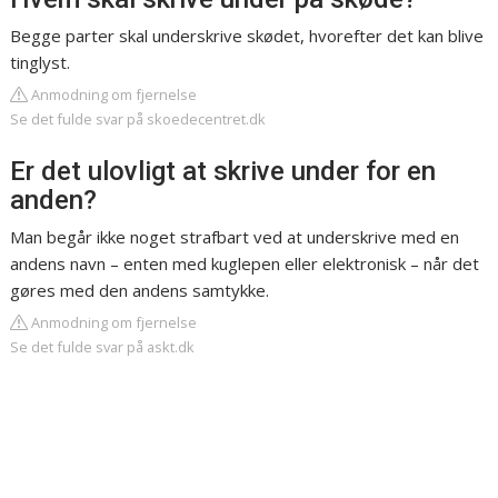
Begge parter skal underskrive skødet, hvorefter det kan blive
tinglyst.
Anmodning om fjernelse
Se det fulde svar på skoedecentret.dk
Er det ulovligt at skrive under for en
anden?
Man begår ikke noget strafbart ved at underskrive med en
andens navn – enten med kuglepen eller elektronisk – når det
gøres med den andens samtykke.
Anmodning om fjernelse
Se det fulde svar på askt.dk