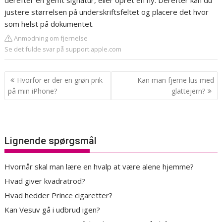
derefter en gemt signatur, eller opret en ny. Derefter kan du
justere størrelsen på underskriftsfeltet og placere det hvor
som helst på dokumentet.
Anmodning om fjernelse
Se det fulde svar på support.apple.com
Indlægsnavigation
Hvorfor er der en grøn prik
Kan man fjerne lus med
på min iPhone?
glattejern?
Lignende spørgsmål
Hvornår skal man lære en hvalp at være alene hjemme?
Hvad giver kvadratrod?
Hvad hedder Prince cigaretter?
Kan Vesuv gå i udbrud igen?