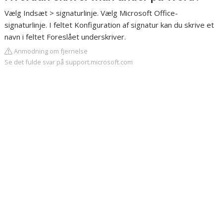
Vælg Indsæt > signaturlinje. Vælg Microsoft Office-
signaturlinje. I feltet Konfiguration af signatur kan du skrive et
navn i feltet Foreslået underskriver.
Anmodning om fjernelse
Se det fulde svar på support.microsoft.com