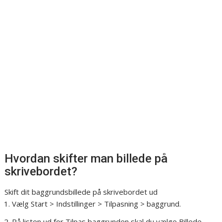
Hvordan skifter man billede på
skrivebordet?
Skift dit baggrundsbillede på skrivebordet ud
Vælg Start > Indstillinger > Tilpasning > baggrund.
På listen ud for Tilpas baggrunden skal du vælge Billede,