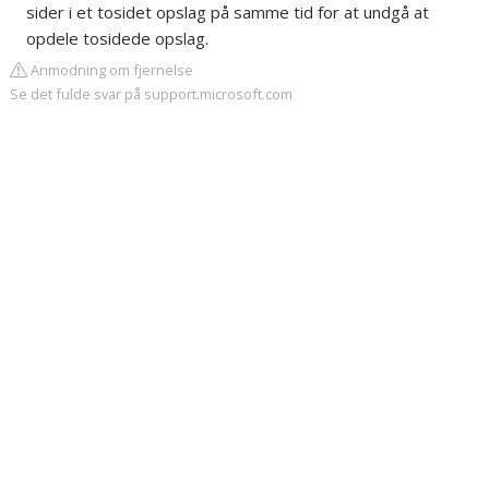
sider i et tosidet opslag på samme tid for at undgå at
opdele tosidede opslag.
Anmodning om fjernelse
Se det fulde svar på support.microsoft.com