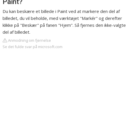
Paint?
Du kan beskære et billede i Paint ved at markere den del af
billedet, du vil beholde, med værktøjet "Markér" og derefter
klikke på "Beskær" på fanen "Hjem". Så fjernes den ikke-valgte
del af billedet.
Anmodning om fjernelse
Se det fulde svar på microsoft.com