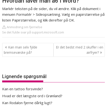
Hvordan laver man a6 i Word?
Markér teksten på de sider, du vil ændre. Klik på dokument i
menuen Formatér > Sideopsætning. Vælg en papirstørrelse på
listen Papirstørrelse, og klik derefter på OK.
Anmodning om fjernelse
Se det fulde svar på support.microsoft.com
Indlægsnavigation
Kan man selv fylde
Er det bedst med 2 skuffer i en
bremsevæske på?
airfryer?
Lignende spørgsmål
Kan en tattoo forsvinde?
Hvad er det længste ord i Grønland?
Kan Rodalon fjerne dårlig lugt?