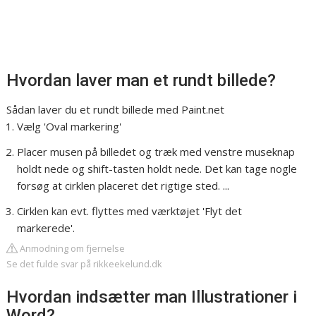
Hvordan laver man et rundt billede?
Sådan laver du et rundt billede med Paint.net
Vælg 'Oval markering'
Placer musen på billedet og træk med venstre museknap
holdt nede og shift-tasten holdt nede. Det kan tage nogle
forsøg at cirklen placeret det rigtige sted. ...
Cirklen kan evt. flyttes med værktøjet 'Flyt det
markerede'.
Anmodning om fjernelse
Se det fulde svar på rikkeekelund.dk
Hvordan indsætter man Illustrationer i
Word?