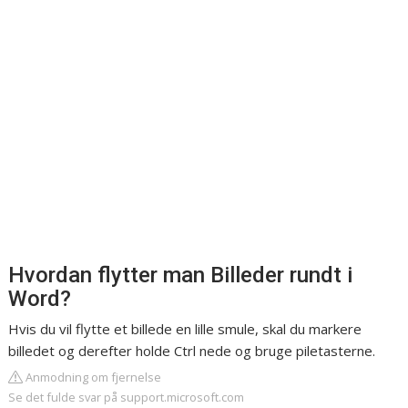
Hvordan flytter man Billeder rundt i
Word?
Hvis du vil flytte et billede en lille smule, skal du markere
billedet og derefter holde Ctrl nede og bruge piletasterne.
Anmodning om fjernelse
Se det fulde svar på support.microsoft.com