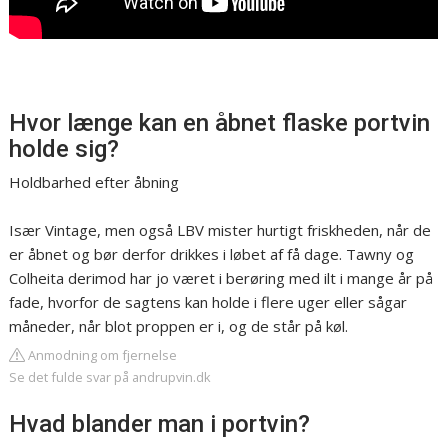
Hvor længe kan en åbnet flaske portvin
holde sig?
Holdbarhed efter åbning
Især Vintage, men også LBV mister hurtigt friskheden, når de
er åbnet og bør derfor drikkes i løbet af få dage. Tawny og
Colheita derimod har jo været i berøring med ilt i mange år på
fade, hvorfor de sagtens kan holde i flere uger eller sågar
måneder, når blot proppen er i, og de står på køl.
Anmodning om fjernelse
Se det fulde svar på andrupvin.dk
Hvad blander man i portvin?