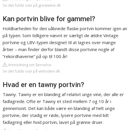
Se det fulde svar på greatwine.dk
Kan portvin blive for gammel?
Holdbarheden for den uåbnede flaske portvin kommer igen an
på typen. Som tidligere nævnt er særligt de ældre Vintage
portvine og LBV-typen designet til at lagres over mange
årtier – man finder derfor blandt disse portvine nogle af
“rekordhaverne” på op til 100 år!
Anmodning om fjernelse
Se det fulde svar på vinboden.dk
Hvad er en tawny portvin?
Tawny. Tawny er en blanding af relativt unge vine, der alle er
fadlagrede. Ofte er Tawny et sted mellem 7 og 10 år i
gennemsnit. Det kan både være en blanding af helt unge
portvine, der stadig er røde, lysere portvine med lidt
fadlagring eller hvid portvin, lavet på grønne druer.