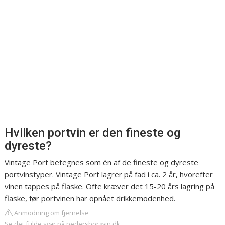
Hvilken portvin er den fineste og
dyreste?
Vintage Port betegnes som én af de fineste og dyreste
portvinstyper. Vintage Port lagrer på fad i ca. 2 år, hvorefter
vinen tappes på flaske. Ofte kræver det 15-20 års lagring på
flaske, før portvinen har opnået drikkemodenhed.
Anmodning om fjernelse
Se det fulde svar på pedersborgvin.dk