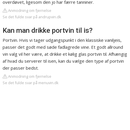
overdøvet, ligesom den jo har færre tanniner.
Anmodning om fjernelse
Se det fulde svar på andrupvin.dk
Kan man drikke portvin til is?
Portvin. Hvis vi tager udgangspunkt i den klassiske vaniljeis,
passer det godt med søde fadlagrede vine. Et godt allround
vin valg vil her være, at drikke et kølig glas portvin til. Afhængig
af hvad du serverer til isen, kan du vælge den type af portvin
der passer bedst.
Anmodning om fjernelse
Se det fulde svar på menuvin.dk