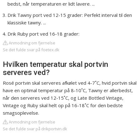
bedst, når temperaturen er lidt lavere. ...
Drik Tawny port ved 12-15 grader: Perfekt interval til den
klassiske tawny. ...
Drik Ruby port ved 16-18 grader:
Anmodning om fjernelse
Se det fulde svar på foetex.dk
Hvilken temperatur skal portvin
serveres ved?
Rosé portvin skal serveres afkølet ved 4-7˚C, hvid portvin skal
have en optimal temperatur på 8-10˚C, Tawny er allerbedst,
når den serveres ved 12-15˚C, og Late Bottled Vintage,
Vintage og Ruby skal helt op på 16-18˚C for den bedste
smagsoplevelse.
Anmodning om fjernelse
Se det fulde svar på drikportvin.dk