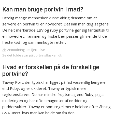
Kan man bruge portvin i mad?
Utrolig mange mennesker kunne aldrig drømme om at
servere en portvin til en hovedret. Det kan man dog sagtens!
De helt mørkerøde LBV og ruby portvine gør sig fantastisk til
en hovedret. Tanniner og friske bær passer glimrende til de
fleste kød- og sammenkogte retter.
Anmodning om fjernelse
Se det fulde svar på portvinsflasken.dk
Hvad er forskellen på de forskellige
portvine?
Tawny Port, der typisk har ligget på fad væsentlig længere
end Ruby, og er oxideret. Tawny er typisk mere
teglstensfarvet. De har mindre frugtsmag end Ruby, p.g.a.
oxideringen og har ofte smagnoter af nødder og
puddersukker. Tawny er som regel mere holdbar efter åbning
(2-4 uger), hvis man kan holde sig fra den.