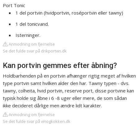
Port Tonic
1 del portvin (hvidportvin, roséportvin eller tawny)
1 del tonicvand.
Isterninger.
Anmodning om fjernelse
Se det fulde svar på drikportvin.dk
Kan portvin gemmes efter åbning?
Holdbarhenden på en portvin afhænger rigtig meget af hvilken
type portvin samt hvilken alder den har. Tawny typen - dvs.
tawny, colheita, hvid portvin, reserve port, disse portvine kan
typisk holde sig åbne i 6 -8 uger eller mere, de som sådan
ikke decideret dårlige men ændre lidt karakter.
Anmodning om fjernelse
Se det fulde svar på vinogkokken.dk