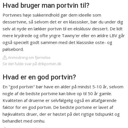
Hvad bruger man portvin til?
Portvines høje sukkerindhold gør dem ideelle som
dessertvine, så selvom det er en klassisker, bør du under dig
selv at nyde en lækker portvin til en eksklusiv dessert. De lidt
mere krydrede og ofte yngre Tawny'er eller en ældre LBV går
også specielt godt sammen med det klassiske oste- og
pølsebord.
Anmodning om fjernelse
Se det fulde svar på drikportvin.dk
Hvad er en god portvin?
En "god portvin" bør have en alder på mindst 5-10 år, selvom
nogle af de bedste portvine kan blive op til 50 år gamle.
Kvaliteten af druerne er selvfølgelig også en altafgørende
faktor for en god portvin. De bedste portvine er lavet af
højkvalitets druer, der er høstet på det rigtige tidspunkt og
behandlet med omhu.