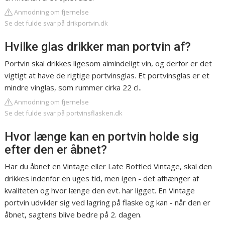
Anmodning om fjernelse
Se det fulde svar på drikportvin.dk
Hvilke glas drikker man portvin af?
Portvin skal drikkes ligesom almindeligt vin, og derfor er det
vigtigt at have de rigtige portvinsglas. Et portvinsglas er et
mindre vinglas, som rummer cirka 22 cl..
Anmodning om fjernelse
Se det fulde svar på portvinsflasken.dk
Hvor længe kan en portvin holde sig
efter den er åbnet?
Har du åbnet en Vintage eller Late Bottled Vintage, skal den
drikkes indenfor en uges tid, men igen - det afhænger af
kvaliteten og hvor længe den evt. har ligget. En Vintage
portvin udvikler sig ved lagring på flaske og kan - når den er
åbnet, sagtens blive bedre på 2. dagen.