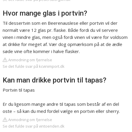
Hvor mange glas i portvin?
Til dessertvin som en Beerenauslese eller portvin vil der
normalt være 12 glas pr. flaske. Både fordi du vil servere
vinen i mindre glas, men også fordi vinen vil være for voldsom
at drikke for meget af. Vær dog opmærksom på at de ædle
søde vine ofte kommer i halve flasker.
Anmodning om fjernelse
Se det fulde svar på kcvinimport.dk
Kan man drikke portvin til tapas?
Portvin til tapas
Er du ligesom mange andre til tapas som består af en del
oste – så kan du med fordel vælge en portvin eller sherry.
Anmodning om fjernelse
Se det fulde svar på vintoenden.dk