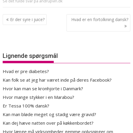
Se det fulde svar på andrupvin.dk
Indlægsnavigation
Er der syre i juice?
Hvad er en fortolkning dansk?
Lignende spørgsmål
Hvad er pre diabetes?
Kan folk se at jeg har været inde på deres Facebook?
Hvor kan man se kronhjorte i Danmark?
Hvor mange stykker i en Marabou?
Er Tessa 100% dansk?
Kan man bløde meget og stadig være gravid?
Kan dej hæve natten over på køkkenbordet?
Hvor længe må virksomheder gemme oplysninger om