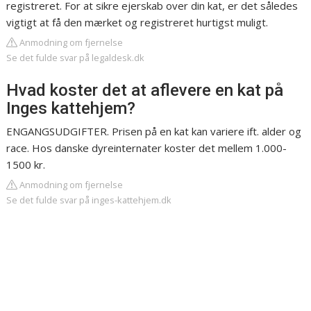
registreret. For at sikre ejerskab over din kat, er det således
vigtigt at få den mærket og registreret hurtigst muligt.
Anmodning om fjernelse
Se det fulde svar på legaldesk.dk
Hvad koster det at aflevere en kat på
Inges kattehjem?
ENGANGSUDGIFTER. Prisen på en kat kan variere ift. alder og
race. Hos danske dyreinternater koster det mellem 1.000-
1500 kr.
Anmodning om fjernelse
Se det fulde svar på inges-kattehjem.dk