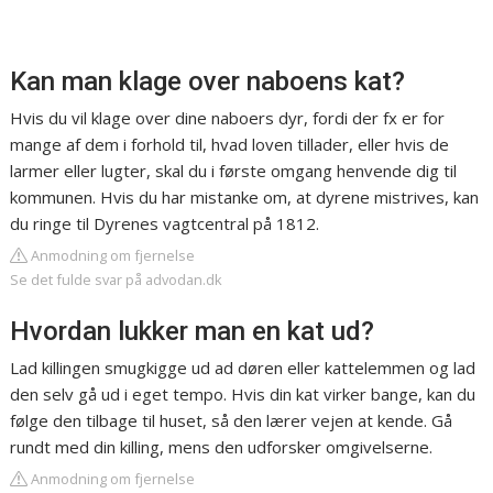
Kan man klage over naboens kat?
Hvis du vil klage over dine naboers dyr, fordi der fx er for
mange af dem i forhold til, hvad loven tillader, eller hvis de
larmer eller lugter, skal du i første omgang henvende dig til
kommunen. Hvis du har mistanke om, at dyrene mistrives, kan
du ringe til Dyrenes vagtcentral på 1812.
Anmodning om fjernelse
Se det fulde svar på advodan.dk
Hvordan lukker man en kat ud?
Lad killingen smugkigge ud ad døren eller kattelemmen og lad
den selv gå ud i eget tempo. Hvis din kat virker bange, kan du
følge den tilbage til huset, så den lærer vejen at kende. Gå
rundt med din killing, mens den udforsker omgivelserne.
Anmodning om fjernelse