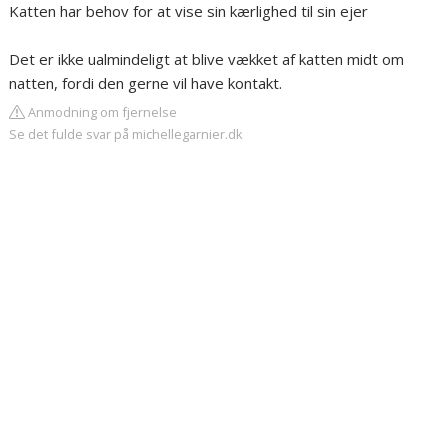
Katten har behov for at vise sin kærlighed til sin ejer
Det er ikke ualmindeligt at blive vækket af katten midt om
natten, fordi den gerne vil have kontakt.
Anmodning om fjernelse
Se det fulde svar på michellegarnier.dk