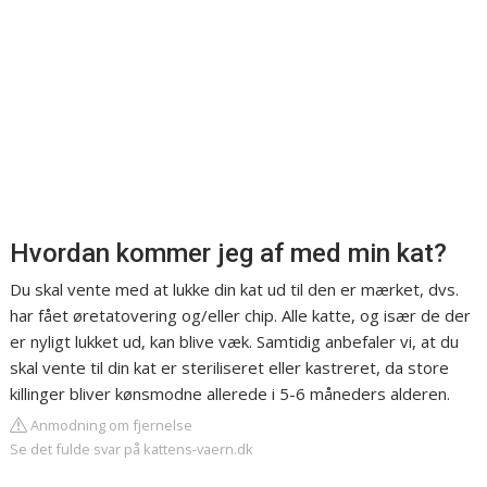
Hvordan kommer jeg af med min kat?
Du skal vente med at lukke din kat ud til den er mærket, dvs.
har fået øretatovering og/eller chip. Alle katte, og især de der
er nyligt lukket ud, kan blive væk. Samtidig anbefaler vi, at du
skal vente til din kat er steriliseret eller kastreret, da store
killinger bliver kønsmodne allerede i 5-6 måneders alderen.
Anmodning om fjernelse
Se det fulde svar på kattens-vaern.dk