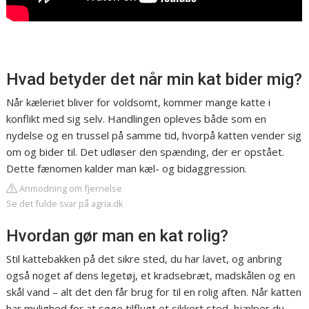
Hvad betyder det når min kat bider mig?
Når kæleriet bliver for voldsomt, kommer mange katte i
konflikt med sig selv. Handlingen opleves både som en
nydelse og en trussel på samme tid, hvorpå katten vender sig
om og bider til. Det udløser den spænding, der er opstået.
Dette fænomen kalder man kæl- og bidaggression.
Anmodning om fjernelse
Se det fulde svar på agria.dk
Hvordan gør man en kat rolig?
Stil kattebakken på det sikre sted, du har lavet, og anbring
også noget af dens legetøj, et kradsebræt, madskålen og en
skål vand – alt det den får brug for til en rolig aften. Når katten
har mulighed for at søge tilflugt et sikkert sted, hjælper du