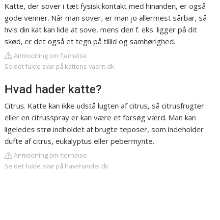
Katte, der sover i tæt fysisk kontakt med hinanden, er også
gode venner. Når man sover, er man jo allermest sårbar, så
hvis din kat kan lide at sove, mens den f. eks. ligger på dit
skød, er det også et tegn på tillid og samhørighed.
Anmodning om fjernelse
Se det fulde svar på kattens-vaern.dk
Hvad hader katte?
Citrus. Katte kan ikke udstå lugten af citrus, så citrusfrugter
eller en citrusspray er kan være et forsøg værd. Man kan
ligeledes strø indholdet af brugte teposer, som indeholder
dufte af citrus, eukalyptus eller pebermynte.
Anmodning om fjernelse
Se det fulde svar på havehandel.dk