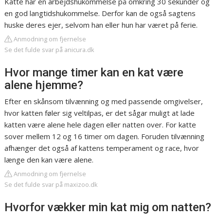
Katte har en arbejdshukommelse på omkring 30 sekunder og
en god langtidshukommelse. Derfor kan de også sagtens
huske deres ejer, selvom han eller hun har været på ferie.
Anmodning om fjernelse
Se det fulde svar på anicura.dk
Hvor mange timer kan en kat være
alene hjemme?
Efter en skånsom tilvænning og med passende omgivelser,
hvor katten føler sig veltilpas, er det sågar muligt at lade
katten være alene hele dagen eller natten over. For katte
sover mellem 12 og 16 timer om dagen. Foruden tilvænning
afhænger det også af kattens temperament og race, hvor
længe den kan være alene.
Anmodning om fjernelse
Se det fulde svar på maxizoo.dk
Hvorfor vækker min kat mig om natten?