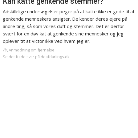
Kan katte genkende stemmer?
Adskillelige undersøgelser peger på at katte ikke er gode til at
genkende menneskers ansigter. De kender deres ejere på
andre ting, så som vores duft og stemmer. Det er derfor
svært for en døv kat at genkende sine mennesker og jeg
oplever tit at Victor ikke ved hvem jeg er.
Anmodning om fjernelse
Se det fulde svar på deafdarlings.dk