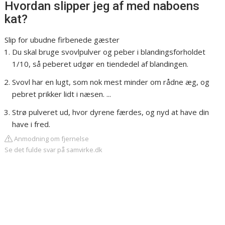
Hvordan slipper jeg af med naboens
kat?
Slip for ubudne firbenede gæster
Du skal bruge svovlpulver og peber i blandingsforholdet
1/10, så peberet udgør en tiendedel af blandingen.
Svovl har en lugt, som nok mest minder om rådne æg, og
pebret prikker lidt i næsen. ...
Strø pulveret ud, hvor dyrene færdes, og nyd at have din
have i fred.
Anmodning om fjernelse
Se det fulde svar på samvirke.dk