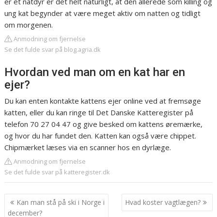
er et natdyr er det helt naturligt, at den allerede som killing og
ung kat begynder at være meget aktiv om natten og tidligt
om morgenen.
Anmodning om fjernelse
Se det fulde svar på blog.agria.dk
Hvordan ved man om en kat har en
ejer?
Du kan enten kontakte kattens ejer online ved at fremsøge
katten, eller du kan ringe til Det Danske Katteregister på
telefon 70 27 04 47 og give besked om kattens øremærke,
og hvor du har fundet den. Katten kan også være chippet.
Chipmærket læses via en scanner hos en dyrlæge.
Anmodning om fjernelse
Se det fulde svar på katteregister.dk
Indlægsnavigation
Kan man stå på ski i Norge i
Hvad koster vagtlægen?
december?