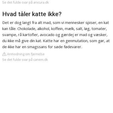
Se det fulde svar på anicura.dk
Hvad tåler katte ikke?
Det er dog langt fra alt mad, som vi mennesker spiser, en kat
kan tåle. Chokolade, alkohol, koffein, mælk, salt, løg, tomater,
svampe, rå kartofler, avocado og gærdej er mad og væsker,
du ikke må give din kat. Katte har en genmutation, som gør, at
de ikke har en smagssans for søde fødevarer.
Anmodning om fjernelse
Se det fulde svar på canem.dk