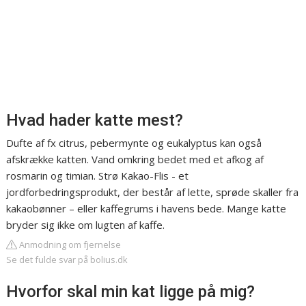
Hvad hader katte mest?
Dufte af fx citrus, pebermynte og eukalyptus kan også
afskrække katten. Vand omkring bedet med et afkog af
rosmarin og timian. Strø Kakao-Flis - et
jordforbedringsprodukt, der består af lette, sprøde skaller fra
kakaobønner – eller kaffegrums i havens bede. Mange katte
bryder sig ikke om lugten af kaffe.
Anmodning om fjernelse
Se det fulde svar på bolius.dk
Hvorfor skal min kat ligge på mig?