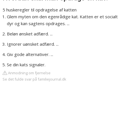
5 huskeregler til opdragelse af katten
Glem myten om den egenrådige kat. Katten er et socialt
dyr og kan sagtens opdrages. ...
Beløn ønsket adfærd. ...
Ignorer uønsket adfærd. ...
Giv gode alternativer. ...
Se din kats signaler.
Anmodning om fjernelse
Se det fulde svar på familiejournal.dk