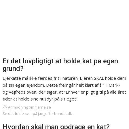
Er det lovpligtigt at holde kat på egen
grund?
Ejerkatte må ikke færdes frit i naturen. Ejeren SKAL holde dem
på sin egen ejendom. Dette fremgår helt klart af § 1 i Mark-
og vejfredsloven, der siger, at ”Enhver er pligtig til på alle året
tider at holde sine husdyr på sit eget”.
Anmodning om fjernelse
Se det fulde svar på jaegerforbundet.dk
Hvordan skal man opdrage en kat?