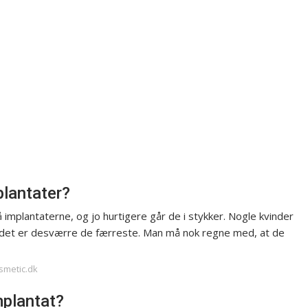
plantater?
implantaterne, og jo hurtigere går de i stykker. Nogle kvinder
n det er desværre de færreste. Man må nok regne med, at de
osmetic.dk
mplantat?