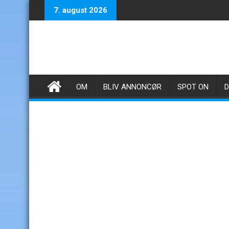
Skip
7. august 2026
to
content
OM
BLIV ANNONCØR
SPOT ON
D