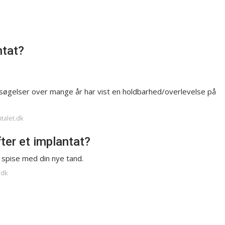
ntat?
rsøgelser over mange år har vist en holdbarhed/overlevelse på
italet.dk
ter et implantat?
n spise med din nye tand.
.dk