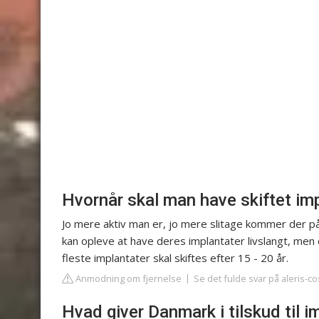
Hvornår skal man have skiftet im
Jo mere aktiv man er, jo mere slitage kommer der på 
kan opleve at have deres implantater livslangt, me
fleste implantater skal skiftes efter 15 - 20 år.
Anmodning om fjernelse
Se det fulde svar på aleris-c
Hvad giver Danmark i tilskud til i