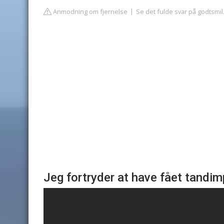
Anmodning om fjernelse
Se det fulde svar på godtsmil
Jeg fortryder at have fået tandim