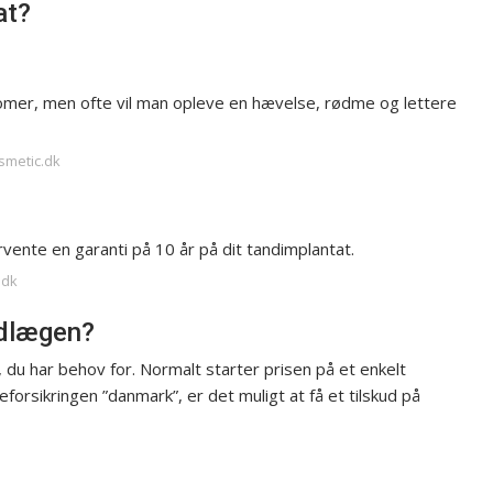
at?
omer, men ofte vil man opleve en hævelse, rødme og lettere
osmetic.dk
orvente en garanti på 10 år på dit tandimplantat.
.dk
ndlægen?
 du har behov for. Normalt starter prisen på et enkelt
forsikringen ”danmark”, er det muligt at få et tilskud på