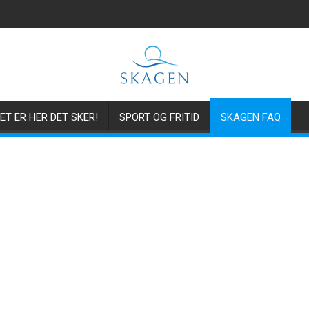
ET ER HER DET SKER!
SPORT OG FRITID
SKAGEN FAQ