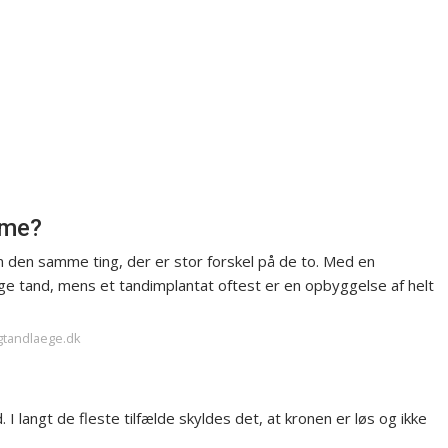
mme?
 den samme ting, der er stor forskel på de to. Med en
ige tand, mens et tandimplantat oftest er en opbyggelse af helt
rgtandlaege.dk
I langt de fleste tilfælde skyldes det, at kronen er løs og ikke