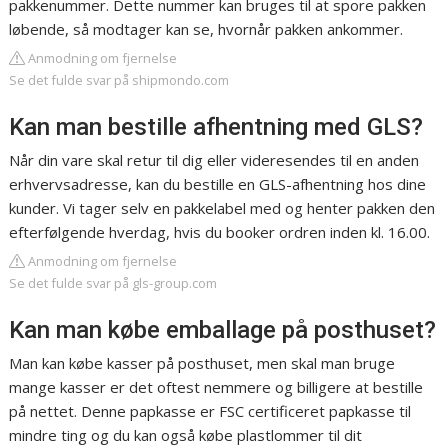
pakkenummer. Dette nummer kan bruges til at spore pakken
løbende, så modtager kan se, hvornår pakken ankommer.
Anmodning om fjernelse
Se det fulde svar på shipmondo.com
Kan man bestille afhentning med GLS?
Når din vare skal retur til dig eller videresendes til en anden
erhvervsadresse, kan du bestille en GLS-afhentning hos dine
kunder. Vi tager selv en pakkelabel med og henter pakken den
efterfølgende hverdag, hvis du booker ordren inden kl. 16.00.
Anmodning om fjernelse
Se det fulde svar på gls-group.com
Kan man købe emballage på posthuset?
Man kan købe kasser på posthuset, men skal man bruge
mange kasser er det oftest nemmere og billigere at bestille
på nettet. Denne papkasse er FSC certificeret papkasse til
mindre ting og du kan også købe plastlommer til dit