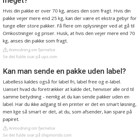
meget?
Hvis din pakke er over 70 kg, anses den som fragt. Hvis din
pakke vejer mere end 25 kg, kan der være et ekstra gebyr for
tunge eller store pakker. Få flere om oplysninger ved at gå til
Omkostninger og priser. Husk, at hvis den vejer mere end 70
kg, anses din pakke som fragt.
Anmodning om fjernelse
Se det fulde svar på ups.com
Kan man sende en pakke uden label?
Labelless kaldes også for label fri, label free og e-label.
Uanset hvad du foretrækker at kalde det, henviser alle ord til
samme betydning - nemlig at du kan sende pakker uden en
label. Har du ikke adgang til en printer er det en smart løsning,
men lige så smart er det, at du, som afsender, kan spare på
papiret.
Anmodning om fjernelse
Se det fulde svar på shipmondo.com