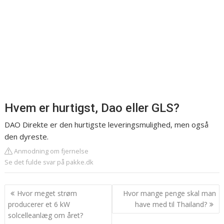
Hvem er hurtigst, Dao eller GLS?
DAO Direkte er den hurtigste leveringsmulighed, men også
den dyreste.
Anmodning om fjernelse
Se det fulde svar på pakke.dk
Indlægsnavigation
Hvor meget strøm
Hvor mange penge skal man
producerer et 6 kW
have med til Thailand?
solcelleanlæg om året?