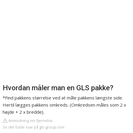
Hvordan måler man en GLS pakke?
*Find pakkens størrelse ved at måle pakkens længste side.
Hertil lægges pakkens omkreds. (Omkredsen måles som 2 x
højde + 2 x bredde).
Anmodning om fjernelse
Se det fulde svar på gls-group.com