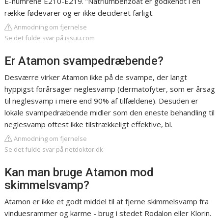
E-numrene E210-E219. ”Natriumbenzoat er godkendt i en
række fødevarer og er ikke decideret farligt.
Anmodning om fjernelse
Se det fulde svar på issuu.com
Er Atamon svampedræbende?
Desværre virker Atamon ikke på de svampe, der langt
hyppigst forårsager neglesvamp (dermatofyter, som er årsag
til neglesvamp i mere end 90% af tilfældene). Desuden er
lokale svampedræbende midler som den eneste behandling til
neglesvamp oftest ikke tilstrækkeligt effektive, bl.
Anmodning om fjernelse
Se det fulde svar på netdoktor.dk
Kan man bruge Atamon mod
skimmelsvamp?
Atamon er ikke et godt middel til at fjerne skimmelsvamp fra
vinduesrammer og karme - brug i stedet Rodalon eller Klorin.