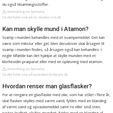
du også tilsætningsstoffer.
Anmodning om fjernelse
Se det fulde svar på xn--iloveko-u1a.dk
Kan man skylle mund i Atamon?
Svamp i munden behandles med et svampemiddel. Det kan
være som mikstur eller gel. Men derudover skal årsagen til
svamp i munden findes, så årsagen også kan behandles. I
nogle tilfælde kan det hjælpe at skylle munden med et
klorhexidin-præparat eller med en opløsning med atamon.
Anmodning om fjernelse
Se det fulde svar på australian-bodycare.dk
Hvordan renser man glasflasker?
For at rengøre en glasflaske med olie, som har stået i flere år,
skal flasken skylles med varmt vand, fyldes med en blanding
af varmt vand og opvaskemiddel samt ris eller små sten,
rystes kraftigt, skylles grundigt, fyldes med en blanding af