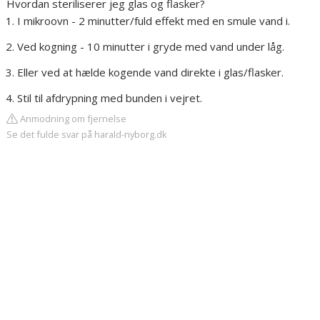
Hvordan steriliserer jeg glas og flasker?
I mikroovn - 2 minutter/fuld effekt med en smule vand i.
Ved kogning - 10 minutter i gryde med vand under låg.
Eller ved at hælde kogende vand direkte i glas/flasker.
Stil til afdrypning med bunden i vejret.
Anmodning om fjernelse
Se det fulde svar på harald-nyborg.dk