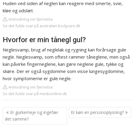
Huden ved siden af neglen kan reagere med smerte, svie,
kløe og udslæt.
Anmodning om fjernelse
Se det fulde svar på australian-bodycare.dk
Hvorfor er min tånegl gul?
Neglesvamp, brug af neglelak og rygning kan forårsage gule
negle. Neglesvamp, som oftest rammer tåneglene, men også
kan påvirke fingerneglene, kan gøre neglene gule, tykke og
skøre. Der er også sygdomme som visse lungesygdomme,
hvor symptomerne er gule negle.
Anmodning om fjernelse
Se det fulde svar på mediconline.dk
Indlægsnavigation
Er gurkemeje og ingefær
Er køn en personoplysning?
det samme?