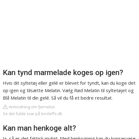
Kan tynd marmelade koges op igen?
Hvis dit syltetøj eller gelé er blevet for tyndt, kan du koge det
op igen og tilsætte Melatin. Vælg Rød Melatin til syltetøjet og
Blå Melatin til din gelé. Så vil du få et bedre resultat.
Anmodning om fjernelse
Se det fulde svar på torsleffs.dk
Kan man henkoge alt?
Ja, så er det faktisk muligt. Med henkogning kan du konservere