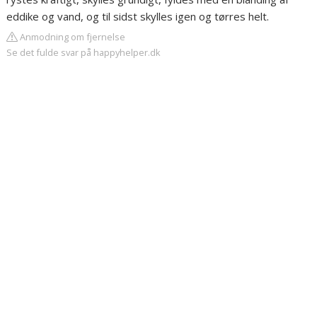
eddike og vand, og til sidst skylles igen og tørres helt.
Anmodning om fjernelse
Se det fulde svar på happyhelper.dk