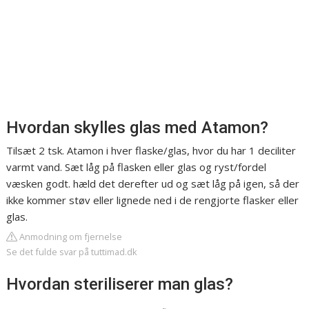
Hvordan skylles glas med Atamon?
Tilsæt 2 tsk. Atamon i hver flaske/glas, hvor du har 1 deciliter
varmt vand. Sæt låg på flasken eller glas og ryst/fordel
væsken godt. hæld det derefter ud og sæt låg på igen, så der
ikke kommer støv eller lignede ned i de rengjorte flasker eller
glas.
Anmodning om fjernelse
Se det fulde svar på tuttimad.dk
Hvordan steriliserer man glas?