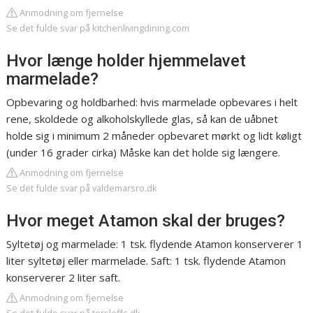
Anmodning om fjernelse
Se det fulde svar på kitchenlivingdining.com
Hvor længe holder hjemmelavet
marmelade?
Opbevaring og holdbarhed: hvis marmelade opbevares i helt
rene, skoldede og alkoholskyllede glas, så kan de uåbnet
holde sig i minimum 2 måneder opbevaret mørkt og lidt køligt
(under 16 grader cirka) Måske kan det holde sig længere.
Anmodning om fjernelse
Se det fulde svar på valdemarsro.dk
Hvor meget Atamon skal der bruges?
Syltetøj og marmelade: 1 tsk. flydende Atamon konserverer 1
liter syltetøj eller marmelade. Saft: 1 tsk. flydende Atamon
konserverer 2 liter saft.
Anmodning om fjernelse