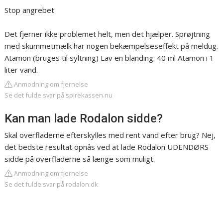
Stop angrebet
Det fjerner ikke problemet helt, men det hjælper. Sprøjtning
med skummetmælk har nogen bekæmpelseseffekt på meldug.
Atamon (bruges til syltning) Lav en blanding: 40 ml Atamon i 1
liter vand.
Anmodning om fjernelse
Se det fulde svar på spirekassen.nu
Kan man lade Rodalon sidde?
Skal overfladerne efterskylles med rent vand efter brug? Nej,
det bedste resultat opnås ved at lade Rodalon UDENDØRS
sidde på overfladerne så længe som muligt.
Anmodning om fjernelse
Se det fulde svar på rodalon.dk