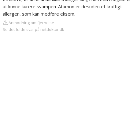
at kunne kurere svampen. Atamon er desuden et kraftigt
allergen, som kan medføre eksem.
Anmodning om fjernelse
Se det fulde svar på netdoktor.dk