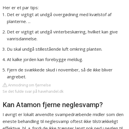
Her er et par tips:
Det er vigtigt at undgå overgødning med kvælstof af
planterne. ...
Det er vigtigt at undgå vinterbeskæring, hvilket kan give
vanrisdannelse.
Du skal undgå stillestående luft omkring planten.
At kalke jorden kan forebygge meldug.
Fjern de svækkede skud i november, så de ikke bliver
angrebet.
Anmodning om fjernelse
Se det fulde svar på havehandel.dk
Kan Atamon fjerne neglesvamp?
I øvrigt er lokalt anvendte svampedræbende midler som den
eneste behandling til neglesvamp oftest ikke tilstrækkeligt
effektive, bl. a. fordi de ikke trænger langt nok ned i neglen til