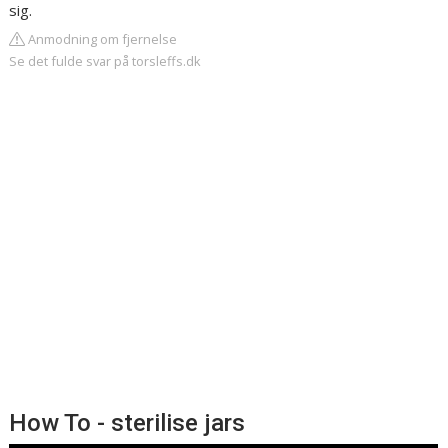
sig.
Anmodning om fjernelse
Se det fulde svar på torsleffs.dk
How To - sterilise jars