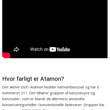
Hvor farligt er Atamon?
Det aktive stof i Atamon hedder natriumbenzoat og har E-
nummeret 211. Det tilhører gruppen af benzoesyre og
benzoater, som er blandt de allermest anvendte
konserveringsmidler i konventionelle fødevarer. Gruppen har