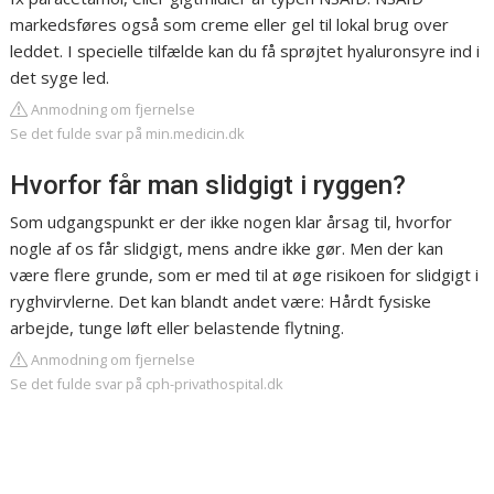
markedsføres også som creme eller gel til lokal brug over
leddet. I specielle tilfælde kan du få sprøjtet hyaluronsyre ind i
det syge led.
Anmodning om fjernelse
Se det fulde svar på min.medicin.dk
Hvorfor får man slidgigt i ryggen?
Som udgangspunkt er der ikke nogen klar årsag til, hvorfor
nogle af os får slidgigt, mens andre ikke gør. Men der kan
være flere grunde, som er med til at øge risikoen for slidgigt i
ryghvirvlerne. Det kan blandt andet være: Hårdt fysiske
arbejde, tunge løft eller belastende flytning.
Anmodning om fjernelse
Se det fulde svar på cph-privathospital.dk