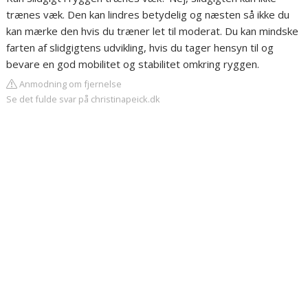
trænes væk. Den kan lindres betydelig og næsten så ikke du
kan mærke den hvis du træner let til moderat. Du kan mindske
farten af slidgigtens udvikling, hvis du tager hensyn til og
bevare en god mobilitet og stabilitet omkring ryggen.
Anmodning om fjernelse
Se det fulde svar på christinapeick.dk