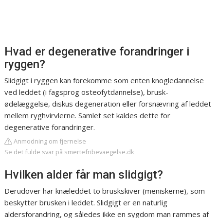
Hvad er degenerative forandringer i
ryggen?
Slidgigt i ryggen kan forekomme som enten knogledannelse
ved leddet (i fagsprog osteofytdannelse), brusk-
ødelæggelse, diskus degeneration eller forsnævring af leddet
mellem ryghvirvlerne. Samlet set kaldes dette for
degenerative forandringer.
Anmodning om fjernelse
Se det fulde svar på smertefribevaegelse.dk
Hvilken alder får man slidgigt?
Derudover har knæleddet to bruskskiver (meniskerne), som
beskytter brusken i leddet. Slidgigt er en naturlig
aldersforandring, og således ikke en sygdom man rammes af