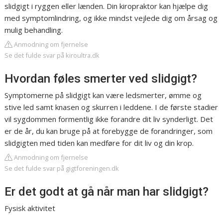
slidgigt i ryggen eller lænden. Din kiropraktor kan hjælpe dig
med symptomlindring, og ikke mindst vejlede dig om årsag og
mulig behandling.
Anmodning om fjernelse
Se det fulde svar på kiroultra.dk
Hvordan føles smerter ved slidgigt?
Symptomerne på slidgigt kan være ledsmerter, ømme og
stive led samt knasen og skurren i leddene. I de første stadier
vil sygdommen formentlig ikke forandre dit liv synderligt. Det
er de år, du kan bruge på at forebygge de forandringer, som
slidgigten med tiden kan medføre for dit liv og din krop.
Anmodning om fjernelse
Se det fulde svar på gigtforeningen.dk
Er det godt at gå når man har slidgigt?
Fysisk aktivitet