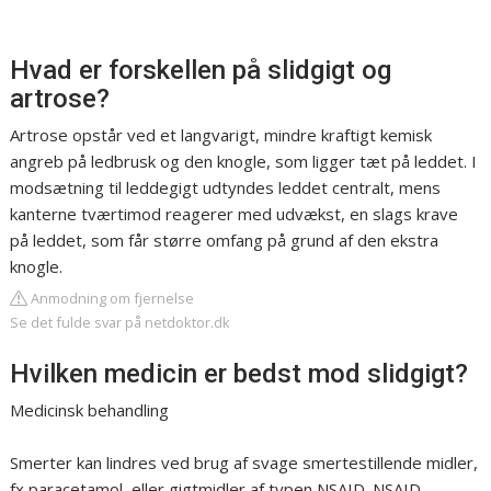
Hvad er forskellen på slidgigt og
artrose?
Artrose opstår ved et langvarigt, mindre kraftigt kemisk
angreb på ledbrusk og den knogle, som ligger tæt på leddet. I
modsætning til leddegigt udtyndes leddet centralt, mens
kanterne tværtimod reagerer med udvækst, en slags krave
på leddet, som får større omfang på grund af den ekstra
knogle.
Anmodning om fjernelse
Se det fulde svar på netdoktor.dk
Hvilken medicin er bedst mod slidgigt?
Medicinsk behandling
Smerter kan lindres ved brug af svage smertestillende midler,
fx paracetamol, eller gigtmidler af typen NSAID. NSAID