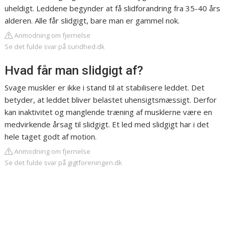
uheldigt. Leddene begynder at få slidforandring fra 35-40 års
alderen. Alle får slidgigt, bare man er gammel nok.
Anmodning om fjernelse
Se det fulde svar på sundhed.dk
Hvad får man slidgigt af?
Svage muskler er ikke i stand til at stabilisere leddet. Det
betyder, at leddet bliver belastet uhensigtsmæssigt. Derfor
kan inaktivitet og manglende træning af musklerne være en
medvirkende årsag til slidgigt. Et led med slidgigt har i det
hele taget godt af motion.
Anmodning om fjernelse
Se det fulde svar på gigtforeningen.dk