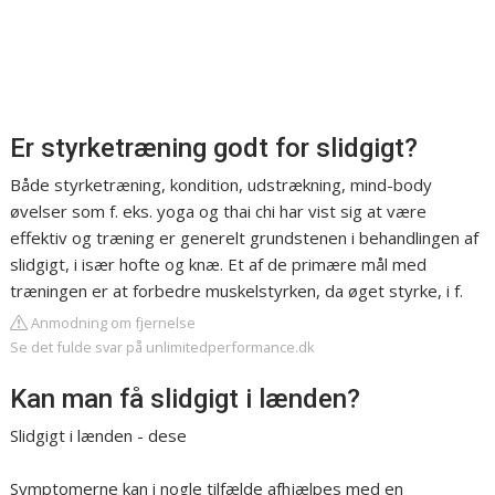
Er styrketræning godt for slidgigt?
Både styrketræning, kondition, udstrækning, mind-body
øvelser som f. eks. yoga og thai chi har vist sig at være
effektiv og træning er generelt grundstenen i behandlingen af
slidgigt, i især hofte og knæ. Et af de primære mål med
træningen er at forbedre muskelstyrken, da øget styrke, i f.
Anmodning om fjernelse
Se det fulde svar på unlimitedperformance.dk
Kan man få slidgigt i lænden?
Slidgigt i lænden - dese
Symptomerne kan i nogle tilfælde afhjælpes med en