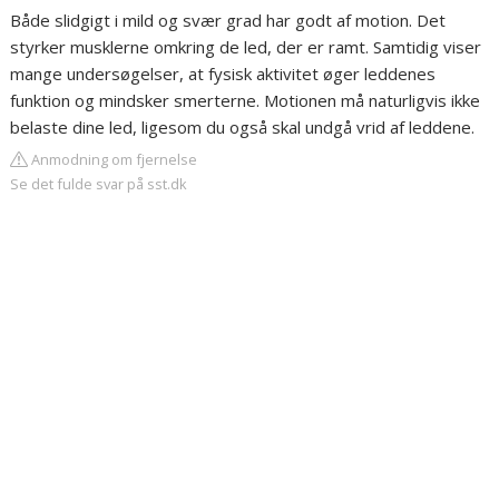
Både slidgigt i mild og svær grad har godt af motion. Det
styrker musklerne omkring de led, der er ramt. Samtidig viser
mange undersøgelser, at fysisk aktivitet øger leddenes
funktion og mindsker smerterne. Motionen må naturligvis ikke
belaste dine led, ligesom du også skal undgå vrid af leddene.
Anmodning om fjernelse
Se det fulde svar på sst.dk