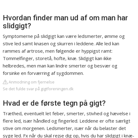
Hvordan finder man ud af om man har
slidgigt?
Symptomerne på slidgigt kan være ledsmerter, ømme og
stive led samt knasen og skurren i leddene. Alle led kan
rammes af artrose, men følgende er hyppigst ramt:
Tommelfinger, storetå, hofte, knæ. Slidgigt kan ikke
helbredes, men man kan lindre smerter og besvær og
forsinke en forværring af sygdommen.
Anmodning om fjernelse
Se det fulde svar på gigtforeningen.dk
Hvad er de første tegn på gigt?
Træthed, eventuelt let feber, smerter, stivhed og hævelse i
flere led, især håndled og fingerled. Leddene er ofte særligt
stive om morgenen. Ledsmerter, især når du belaster det
syge led. Fx når du skal rejse dig op, hvis du har slidgigt i knæ-