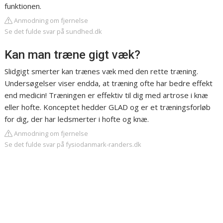
funktionen.
Anmodning om fjernelse
Se det fulde svar på sundhed.dk
Kan man træne gigt væk?
Slidgigt smerter kan trænes væk med den rette træning.
Undersøgelser viser endda, at træning ofte har bedre effekt
end medicin! Træningen er effektiv til dig med artrose i knæ
eller hofte. Konceptet hedder GLAD og er et træningsforløb
for dig, der har ledsmerter i hofte og knæ.
Anmodning om fjernelse
Se det fulde svar på fysiodanmark-randers.dk