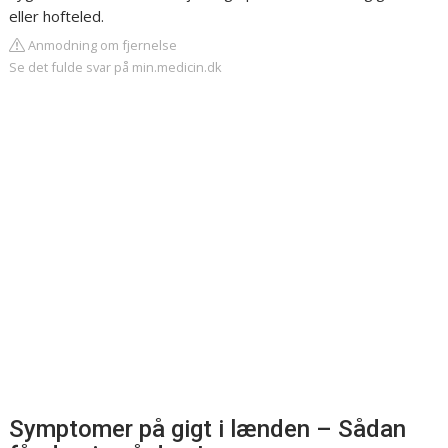
eller hofteled.
Anmodning om fjernelse
Se det fulde svar på min.medicin.dk
Symptomer på gigt i lænden – Sådan