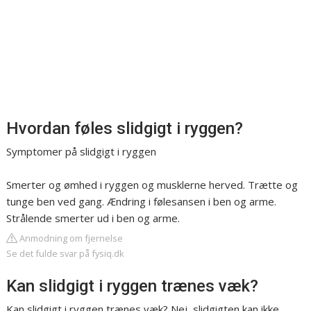
Hvordan føles slidgigt i ryggen?
Symptomer på slidgigt i ryggen
Smerter og ømhed i ryggen og musklerne herved. Trætte og
tunge ben ved gang. Ændring i følesansen i ben og arme.
Strålende smerter ud i ben og arme.
Anmodning om fjernelse
Se det fulde svar på fysiq.dk
Kan slidgigt i ryggen trænes væk?
Kan slidgigt i ryggen trænes væk? Nej, slidgigten kan ikke