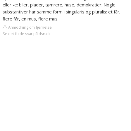
eller -e: biler, plader, tømrere, huse, demokratier. Nogle
substantiver har samme form i singularis og pluralis: et får,
flere får, en mus, flere mus.
Anmodning om fjernelse
Se det fulde svar på dsn.dk