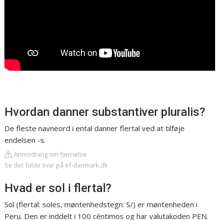
Hvordan danner substantiver pluralis?
De fleste navneord i ental danner flertal ved at tilføje
endelsen -s.
Anmodning om fjernelse
Se det fulde svar på ef-danmark.dk
Hvad er sol i flertal?
Sol (flertal: soles, møntenhedstegn: S/) er møntenheden i
Peru. Den er inddelt i 100 céntimos og har valutakoden PEN.