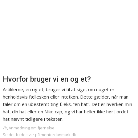
Hvorfor bruger vi en og et?
Artiklerne, en og et, bruger vi til at sige, om noget er
henholdsvis fælleskøn eller intetkøn. Dette gælder, når man
taler om en ubestemt ting f. eks. ”en hat”. Det er hverken min
hat, din hat eller en Nike cap, og vi har heller ikke hørt ordet
hat nævnt tidligere i teksten.
Anmodning om fjernelse
Se det fulde svar på mentordanmark.dk