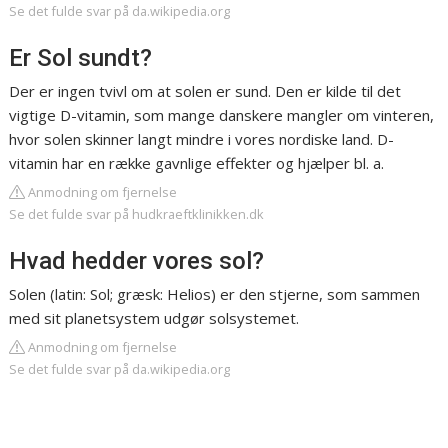
Se det fulde svar på da.wikipedia.org
Er Sol sundt?
Der er ingen tvivl om at solen er sund. Den er kilde til det
vigtige D-vitamin, som mange danskere mangler om vinteren,
hvor solen skinner langt mindre i vores nordiske land. D-
vitamin har en række gavnlige effekter og hjælper bl. a.
Anmodning om fjernelse
Se det fulde svar på hudkraeftklinikken.dk
Hvad hedder vores sol?
Solen (latin: Sol; græsk: Helios) er den stjerne, som sammen
med sit planetsystem udgør solsystemet.
Anmodning om fjernelse
Se det fulde svar på da.wikipedia.org