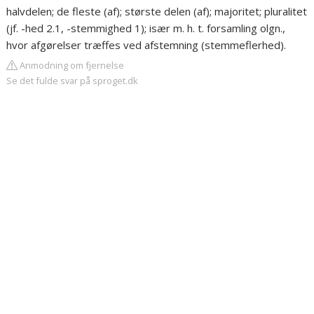
halvdelen; de fleste (af); største delen (af); majoritet; pluralitet
(jf. -hed 2.1, -stemmighed 1); især m. h. t. forsamling olgn.,
hvor afgørelser træffes ved afstemning (stemmeflerhed).
Anmodning om fjernelse
Se det fulde svar på sproget.dk