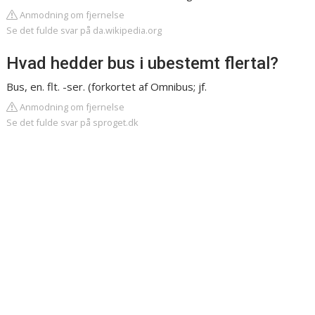
Anmodning om fjernelse
Se det fulde svar på da.wikipedia.org
Hvad hedder bus i ubestemt flertal?
Bus, en. flt. -ser. (forkortet af Omnibus; jf.
Anmodning om fjernelse
Se det fulde svar på sproget.dk