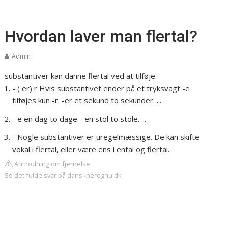
Hvordan laver man flertal?
Admin
substantiver kan danne flertal ved at tilføje:
- ( er) r Hvis substantivet ender på et tryksvagt -e
tilføjes kun -r. -er et sekund to sekunder. ...
- e en dag to dage - en stol to stole. ...
- Nogle substantiver er uregelmæssige. De kan skifte
vokal i flertal, eller være ens i ental og flertal.
Anmodning om fjernelse
Se det fulde svar på danskherognu.dk