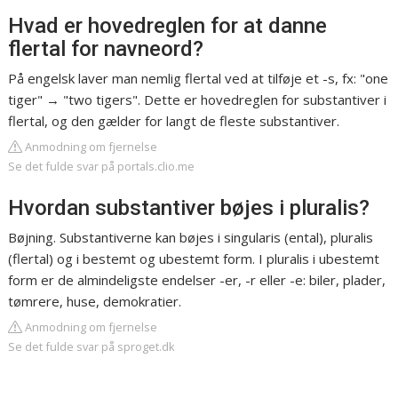
Hvad er hovedreglen for at danne
flertal for navneord?
På engelsk laver man nemlig flertal ved at tilføje et -s, fx: "one
tiger" → "two tigers". Dette er hovedreglen for substantiver i
flertal, og den gælder for langt de fleste substantiver.
Anmodning om fjernelse
Se det fulde svar på portals.clio.me
Hvordan substantiver bøjes i pluralis?
Bøjning. Substantiverne kan bøjes i singularis (ental), pluralis
(flertal) og i bestemt og ubestemt form. I pluralis i ubestemt
form er de almindeligste endelser -er, -r eller -e: biler, plader,
tømrere, huse, demokratier.
Anmodning om fjernelse
Se det fulde svar på sproget.dk