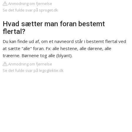
Anmodning om fjernelse
Se det fulde svar på sproget.dk
Hvad sætter man foran bestemt
flertal?
Du kan finde ud af, om et navneord står i bestemt flertal ved
at sætte "alle" foran. Fx: alle hestene, alle dørene, alle
træerne. Børnene tog alle (blyant).
Anmodning om fjernelse
Se det fulde svar på legoglektie.dk