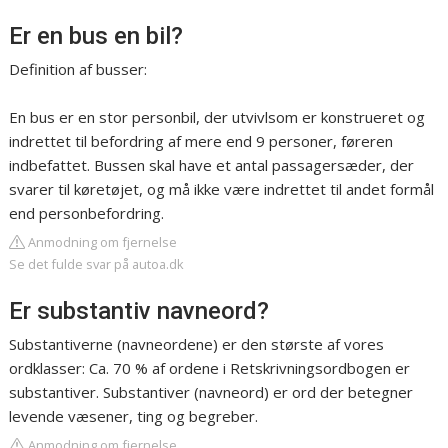
Er en bus en bil?
Definition af busser:
En bus er en stor personbil, der utvivlsom er konstrueret og
indrettet til befordring af mere end 9 personer, føreren
indbefattet. Bussen skal have et antal passagersæder, der
svarer til køretøjet, og må ikke være indrettet til andet formål
end personbefordring.
Anmodning om fjernelse
Se det fulde svar på autoa.dk
Er substantiv navneord?
Substantiverne (navneordene) er den største af vores
ordklasser: Ca. 70 % af ordene i Retskrivningsordbogen er
substantiver. Substantiver (navneord) er ord der betegner
levende væsener, ting og begreber.
Anmodning om fjernelse