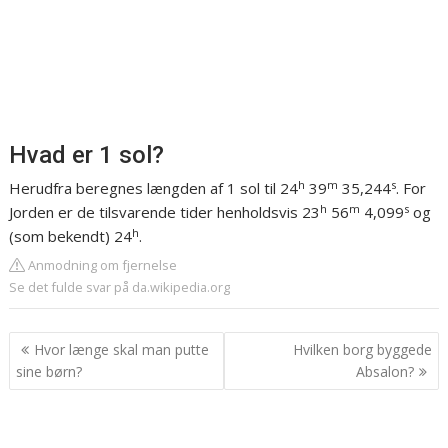
Hvad er 1 sol?
h
m
s
Herudfra beregnes længden af 1 sol til 24
39
35,244
. For
h
m
s
Jorden er de tilsvarende tider henholdsvis 23
56
4,099
og
h
(som bekendt) 24
.
Anmodning om fjernelse
Se det fulde svar på da.wikipedia.org
Indlægsnavigation
Hvor længe skal man putte
Hvilken borg byggede
sine børn?
Absalon?