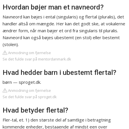
Hvordan bøjer man et navneord?
Navneord kan bøjes i ental (singularis) og flertal (pluralis), det
handler altså om mængde. Her kan det godt ske, at vokalerne
ændrer form, når man bøjer et ord fra singularis til pluralis.
Navneord kan også bøjes ubestemt (en stol) eller bestemt
(stolen).
Anmodning om fjernelse
Se det fulde svar på mentordanmark.dk
Hvad hedder barn i ubestemt flertal?
børn — sproget.dk.
Anmodning om fjernelse
Se det fulde svar på sproget.dk
Hvad betyder flertal?
Fler-tal, et. 1) den største del af samtlige i betragtning
kommende enheder, bestaaende af mindst een over