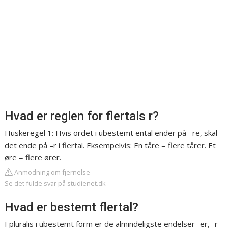
Hvad er reglen for flertals r?
Huskeregel 1: Hvis ordet i ubestemt ental ender på –re, skal
det ende på –r i flertal. Eksempelvis: En tåre = flere tårer. Et
øre = flere ører.
Anmodning om fjernelse
Se det fulde svar på studienet.dk
Hvad er bestemt flertal?
I pluralis i ubestemt form er de almindeligste endelser -er, -r