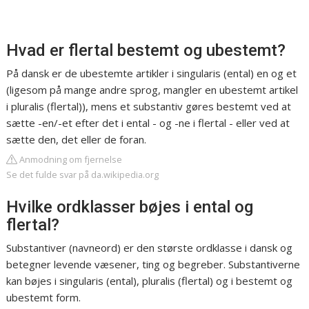
Hvad er flertal bestemt og ubestemt?
På dansk er de ubestemte artikler i singularis (ental) en og et
(ligesom på mange andre sprog, mangler en ubestemt artikel
i pluralis (flertal)), mens et substantiv gøres bestemt ved at
sætte -en/-et efter det i ental - og -ne i flertal - eller ved at
sætte den, det eller de foran.
Anmodning om fjernelse
Se det fulde svar på da.wikipedia.org
Hvilke ordklasser bøjes i ental og
flertal?
Substantiver (navneord) er den største ordklasse i dansk og
betegner levende væsener, ting og begreber. Substantiverne
kan bøjes i singularis (ental), pluralis (flertal) og i bestemt og
ubestemt form.