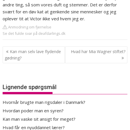
andre ting, så som vores duft og stemmer. Det er derfor
svært for en døv kat at genkende sine mennesker og jeg
oplever tit at Victor ikke ved hvem jeg er.
Anmodning om fjernelse
Se det fulde svar på deafdarlings.dk
Indlægsnavigation
Kan man selv lave flydende
Hvad har Mia Wagner stiftet?
gødning?
Lignende spørgsmål
Hvornår brugte man rigsdaler i Danmark?
Hvordan poder man en syren?
Kan man vaske sit ansigt for meget?
Hvad får en nyuddannet lærer?