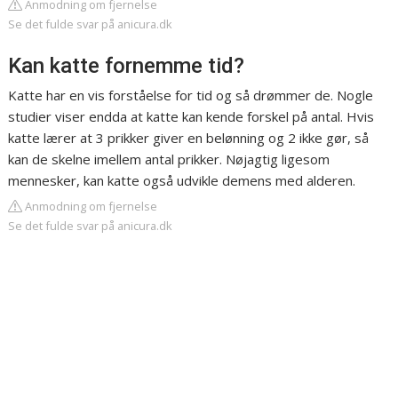
Anmodning om fjernelse
Se det fulde svar på anicura.dk
Kan katte fornemme tid?
Katte har en vis forståelse for tid og så drømmer de. Nogle
studier viser endda at katte kan kende forskel på antal. Hvis
katte lærer at 3 prikker giver en belønning og 2 ikke gør, så
kan de skelne imellem antal prikker. Nøjagtig ligesom
mennesker, kan katte også udvikle demens med alderen.
Anmodning om fjernelse
Se det fulde svar på anicura.dk