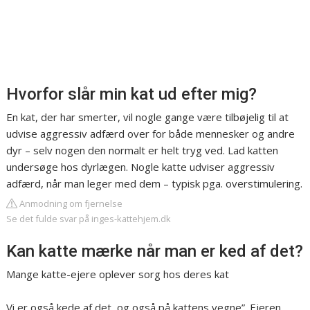
Hvorfor slår min kat ud efter mig?
En kat, der har smerter, vil nogle gange være tilbøjelig til at
udvise aggressiv adfærd over for både mennesker og andre
dyr – selv nogen den normalt er helt tryg ved. Lad katten
undersøge hos dyrlægen. Nogle katte udviser aggressiv
adfærd, når man leger med dem – typisk pga. overstimulering.
Anmodning om fjernelse
Se det fulde svar på inges-kattehjem.dk
Kan katte mærke når man er ked af det?
Mange katte-ejere oplever sorg hos deres kat
Vi er også kede af det, og også på kattens vegne”. Ejeren