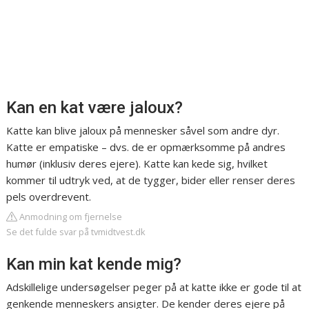
Kan en kat være jaloux?
Katte kan blive jaloux på mennesker såvel som andre dyr.
Katte er empatiske – dvs. de er opmærksomme på andres
humør (inklusiv deres ejere). Katte kan kede sig, hvilket
kommer til udtryk ved, at de tygger, bider eller renser deres
pels overdrevent.
Anmodning om fjernelse
Se det fulde svar på tvmidtvest.dk
Kan min kat kende mig?
Adskillelige undersøgelser peger på at katte ikke er gode til at
genkende menneskers ansigter. De kender deres ejere på