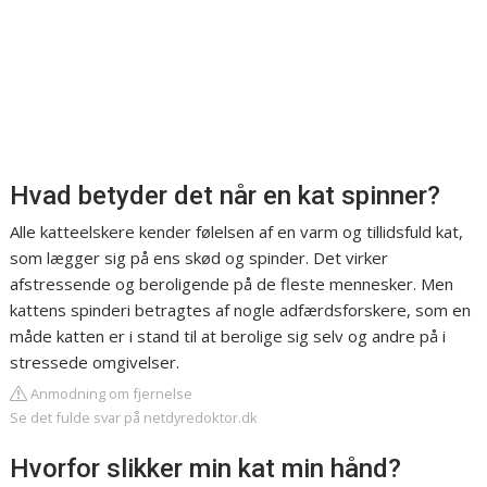
Hvad betyder det når en kat spinner?
Alle katteelskere kender følelsen af en varm og tillidsfuld kat,
som lægger sig på ens skød og spinder. Det virker
afstressende og beroligende på de fleste mennesker. Men
kattens spinderi betragtes af nogle adfærdsforskere, som en
måde katten er i stand til at berolige sig selv og andre på i
stressede omgivelser.
Anmodning om fjernelse
Se det fulde svar på netdyredoktor.dk
Hvorfor slikker min kat min hånd?