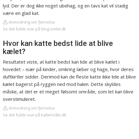
lyd. Der er dog ikke noget ubehag, og en tavs kat vil stadig
være en glad kat.
Anmodning om fjernelse
Se det fulde svar på blog.omlet.dk
Hvor kan katte bedst lide at blive
kælet?
Resultatet viste, at katte bedst kan lide at blive kælet i
hovedet – især på kinder, omkring læber og hage, hvor deres
duftkirtler sidder. Derimod kan de fleste katte ikke lide at blive
kælet bagerst på ryggen ned mod halen. Dette skyldes
måske, at det er et meget følsomt område, som let kan blive
overstimuleret.
Anmodning om fjernelse
Se det fulde svar på kattens9liv.dk