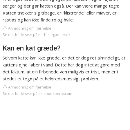
sørger og der gør katten også. Der kan være mange tegn:
Katten trækker sig tilbage, er “klistrende” eller miaver, er
rastløs og kan ikke finde ro og hvile.
Anmodning om fjernelse
Se det fulde svar på michellegarnier.dk
Kan en kat græde?
Selvom katte kan ikke græde, er det er dog ret almindeligt, at
kattens øjne. løber i vand. Dette har dog intet at gøre med
det faktum, at din firbenede ven muligvis er trist, men er i
stedet et tegn på et helbredsmæssigt problem.
Anmodning om fjernelse
Se det fulde svar på dk.zooexperte.com