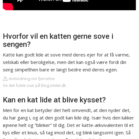
Hvorfor vil en katten gerne sove i
sengen?
Katte kan godt lide at sove med deres ejer for at få varme,
selskab eller beroligelse, men det kan også være fordi din
seng simpelthen bare er langt bedre end deres egen.
Anmodning om fjernelse
Se det fulde svar på blog.omlet.dk
Kan en kat lide at blive kysset?
Men for en kat betyder det helt omvendt, at den nyder det,
du har gang i, og at den godt kan lide dig. Især hvis den lukker
øjnene helt og “blinker” til dig. Det er katte-ækvivalenten til et
kys eller et knus, så tag imod det, og blink langsomt igen. Så