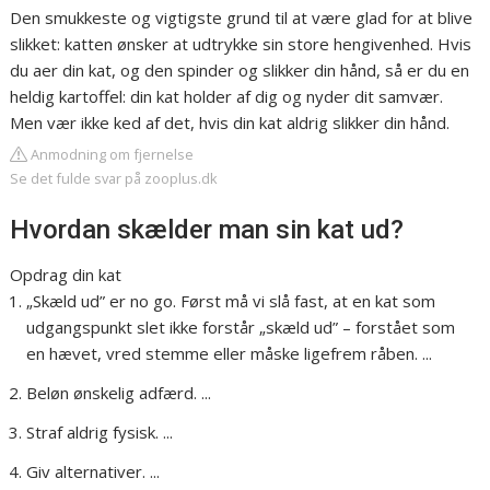
Den smukkeste og vigtigste grund til at være glad for at blive
slikket: katten ønsker at udtrykke sin store hengivenhed. Hvis
du aer din kat, og den spinder og slikker din hånd, så er du en
heldig kartoffel: din kat holder af dig og nyder dit samvær.
Men vær ikke ked af det, hvis din kat aldrig slikker din hånd.
Anmodning om fjernelse
Se det fulde svar på zooplus.dk
Hvordan skælder man sin kat ud?
Opdrag din kat
„Skæld ud” er no go. Først må vi slå fast, at en kat som
udgangspunkt slet ikke forstår „skæld ud” – forstået som
en hævet, vred stemme eller måske ligefrem råben. ...
Beløn ønskelig adfærd. ...
Straf aldrig fysisk. ...
Giv alternativer. ...