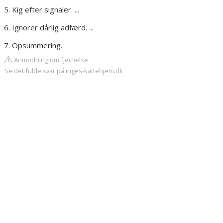
Kig efter signaler. ...
Ignorer dårlig adfærd. ...
Opsummering.
Anmodning om fjernelse
Se det fulde svar på inges-kattehjem.dk