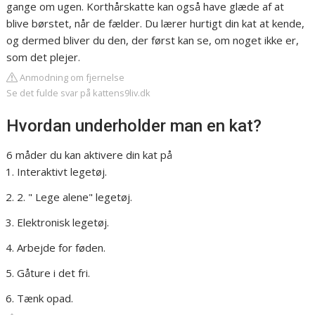
gange om ugen. Korthårskatte kan også have glæde af at
blive børstet, når de fælder. Du lærer hurtigt din kat at kende,
og dermed bliver du den, der først kan se, om noget ikke er,
som det plejer.
Anmodning om fjernelse
Se det fulde svar på kattens9liv.dk
Hvordan underholder man en kat?
6 måder du kan aktivere din kat på
Interaktivt legetøj.
2. " Lege alene" legetøj.
Elektronisk legetøj.
Arbejde for føden.
Gåture i det fri.
Tænk opad.