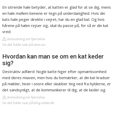
En sitrende hale betyder, at katten er glad for at se dig, mens
en hale mellem benene er tegn på underdanighed. Hvis din
kats hale peger direkte i vejret, har du en glad kat. Og hvis
hårene på halen rejser sig, skal du passe på, for så er din kat
vred.
Anmodning om fjernelse
Se det fulde svar på iams.eu
Hvordan kan man se om en kat keder
sig?
Destruktiv adfærd: Nogle katte higer efter opmærksomhed
med deres miaven, men hvis du bemærker, at din kat kradser
på møbler, hiver i snore eller skubber ting ned fra hylderne, er
det sandsynligt, at de kommunikerer til dig, at de keder sig.
Anmodning om fjernelse
Se det fulde svar på blog.omlet.dk