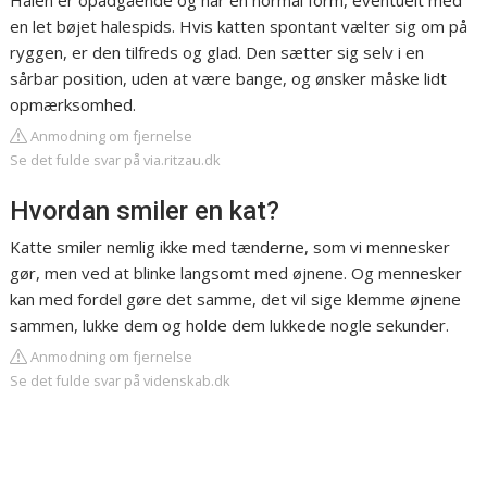
Halen er opadgående og har en normal form, eventuelt med
en let bøjet halespids. Hvis katten spontant vælter sig om på
ryggen, er den tilfreds og glad. Den sætter sig selv i en
sårbar position, uden at være bange, og ønsker måske lidt
opmærksomhed.
Anmodning om fjernelse
Se det fulde svar på via.ritzau.dk
Hvordan smiler en kat?
Katte smiler nemlig ikke med tænderne, som vi mennesker
gør, men ved at blinke langsomt med øjnene. Og mennesker
kan med fordel gøre det samme, det vil sige klemme øjnene
sammen, lukke dem og holde dem lukkede nogle sekunder.
Anmodning om fjernelse
Se det fulde svar på videnskab.dk