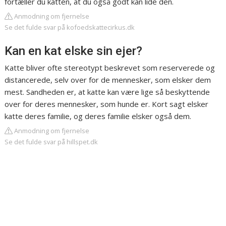
fortæller du katten, at du også godt kan lide den.
Anmodning om fjernelse
Se det fulde svar på kofoedskattecirkus.dk
Kan en kat elske sin ejer?
Katte bliver ofte stereotypt beskrevet som reserverede og
distancerede, selv over for de mennesker, som elsker dem
mest. Sandheden er, at katte kan være lige så beskyttende
over for deres mennesker, som hunde er. Kort sagt elsker
katte deres familie, og deres familie elsker også dem.
Anmodning om fjernelse
Se det fulde svar på hillspet.dk