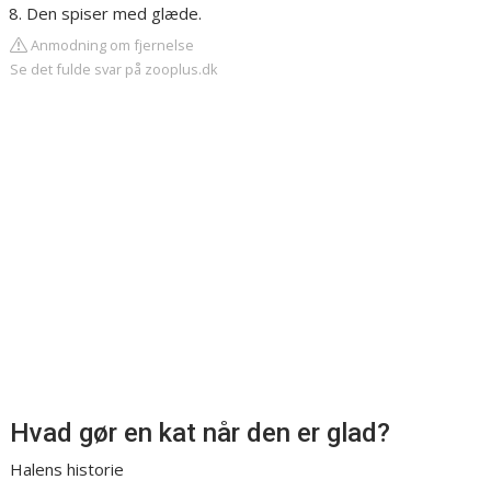
Den spiser med glæde.
Anmodning om fjernelse
Se det fulde svar på zooplus.dk
Hvad gør en kat når den er glad?
Halens historie