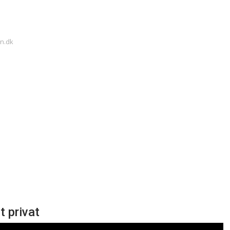
en.dk
 privat