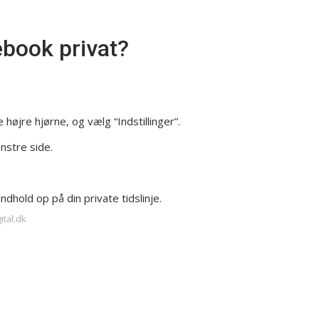
ebook privat?
e højre hjørne, og vælg “Indstillinger”.
enstre side.
ndhold op på din private tidslinje.
ital.dk