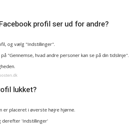
Facebook profil ser ud for andre?
il, og vælg "Indstillinger".
r på "Gennemse, hvad andre personer kan se på din tidslinje".
igheden.
-posten.dk
fil lukket?
m er placeret i øverste højre hjørne.
 derefter 'Indstillinger'