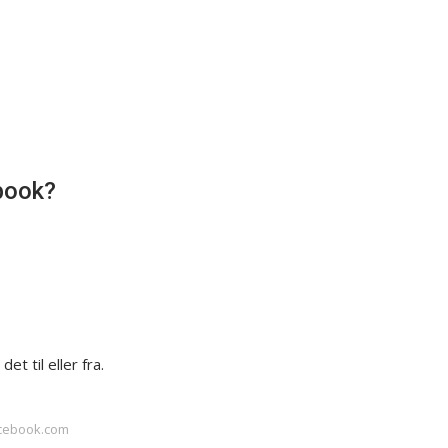
book?
et til eller fra.
acebook.com