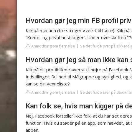
Hvordan gør jeg min FB profil pri
Klik på menuen (tre streger øverst til højre). Klik på de
”Konto- og privatindstillinger”. Under overskriften ”P
Anmodning om fjernelse
Se det fulde svar på sikkerdig
Hvordan gør jeg så man ikke kan
Klik på dit profilbillede øverst til højre på Facebook. 
Indstillinger. Rul ned til Målgruppe og synlighed, og
kan se din venneliste?
Anmodning om fjernelse
Se det fulde svar på da-dk.f
Kan folk se, hvis man kigger på d
Nej, Facebook fortæller ikke folk, at du har set deres
funktion. Hvis du støder på en app, som hævder, at d
appen.