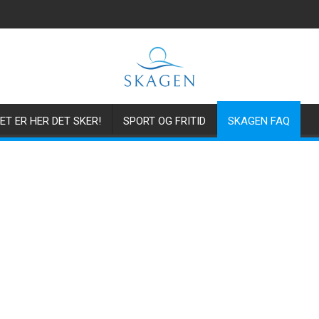
ET ER HER DET SKER!
SPORT OG FRITID
SKAGEN FAQ