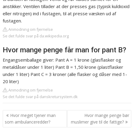
anstikker. Ventilen tillader at der presses gas (typisk kuldioxid
eller nitrogen) ind i fustagen, til at presse væsken ud af
fustagen.
Anmodning om fjernelse
Se det fulde svar på da.wikipedia.org
Hvor mange penge får man for pant B?
Engangsemballage giver: Pant A = 1 krone (glasflasker og
metaldåser under 1 liter) Pant B = 1,50 krone (plastflasker
under 1 liter) Pant C = 3 kroner (alle flasker og dåser med 1-
20 liter)
Anmodning om fjernelse
Se det fulde svar på danskretursystem.dk
Indlægsnavigation
Hvor meget tjener man
Hvor mange penge bør
som ambulanceredder?
muslimer give til de fattige?