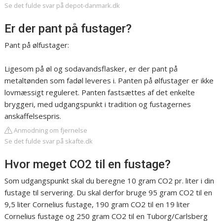
Se det fulde svar på depot-danmark.dk
Er der pant på fustager?
Pant på ølfustager:
Ligesom på øl og sodavandsflasker, er der pant på
metaltønden som fadøl leveres i. Panten på ølfustager er ikke
lovmæssigt reguleret. Panten fastsættes af det enkelte
bryggeri, med udgangspunkt i tradition og fustagernes
anskaffelsespris.
Anmodning om fjernelse
Se det fulde svar på skafte.dk
Hvor meget CO2 til en fustage?
Som udgangspunkt skal du beregne 10 gram CO2 pr. liter i din
fustage til servering. Du skal derfor bruge 95 gram CO2 til en
9,5 liter Cornelius fustage, 190 gram CO2 til en 19 liter
Cornelius fustage og 250 gram CO2 til en Tuborg/Carlsberg