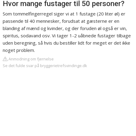
Hvor mange fustager til 50 personer?
Som tommelfingerregel siger vi at 1 fustage (20 liter øl) er
passende til 40 mennesker, forudsat at gæsterne er en
blanding af mænd og kvinder, og der foruden øl også er vin,
spiritus, sodavand osv. Vi tager 1-2 uåbnede fustager tilbage
uden beregning, så hvis du bestiller lidt for meget er det ikke
noget problem.
Anmodning om fjernelse
Se det fulde svar på bryggerietrefsvindinge.dk