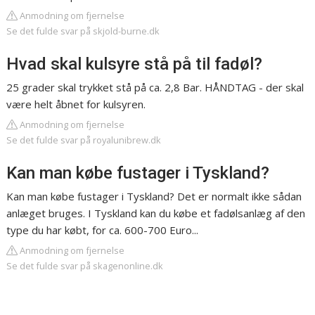
Anmodning om fjernelse
Se det fulde svar på skjold-burne.dk
Hvad skal kulsyre stå på til fadøl?
25 grader skal trykket stå på ca. 2,8 Bar. HÅNDTAG - der skal
være helt åbnet for kulsyren.
Anmodning om fjernelse
Se det fulde svar på royalunibrew.dk
Kan man købe fustager i Tyskland?
Kan man købe fustager i Tyskland? Det er normalt ikke sådan
anlæget bruges. I Tyskland kan du købe et fadølsanlæg af den
type du har købt, for ca. 600-700 Euro...
Anmodning om fjernelse
Se det fulde svar på skagenonline.dk