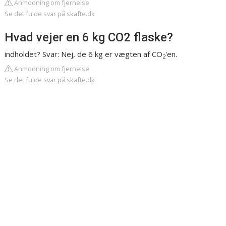
Anmodning om fjernelse
Se det fulde svar på skafte.dk
Hvad vejer en 6 kg CO2 flaske?
indholdet? Svar: Nej, de 6 kg er vægten af CO
'en.
2
Anmodning om fjernelse
Se det fulde svar på skafte.dk