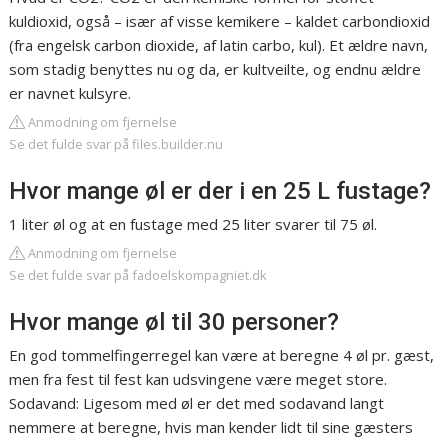
kuldioxid, også – især af visse kemikere – kaldet carbondioxid
(fra engelsk carbon dioxide, af latin carbo, kul). Et ældre navn,
som stadig benyttes nu og da, er kultveilte, og endnu ældre
er navnet kulsyre.
Anmodning om fjernelse
Se det fulde svar på files.builder.nu
Hvor mange øl er der i en 25 L fustage?
1 liter øl og at en fustage med 25 liter svarer til 75 øl.
Anmodning om fjernelse
Se det fulde svar på fadoelskompagniet.dk
Hvor mange øl til 30 personer?
En god tommelfingerregel kan være at beregne 4 øl pr. gæst,
men fra fest til fest kan udsvingene være meget store.
Sodavand: Ligesom med øl er det med sodavand langt
nemmere at beregne, hvis man kender lidt til sine gæsters