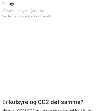
fustage.
Anmodning om fjernelse
Se det fulde svar på vibrygger.dk
Er kulsyre og CO2 det samme?
Hvad er CO2? CO2 er den kemiske formel for stoffet