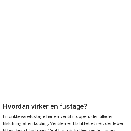
Hvordan virker en fustage?
En drikkevarefustage har en ventil i toppen, der tillader
tilslutning af en kobling. Ventilen er tilsluttet et rør, der løber
til bunden af fustagen. Ventil og rør kaldes samlet for en