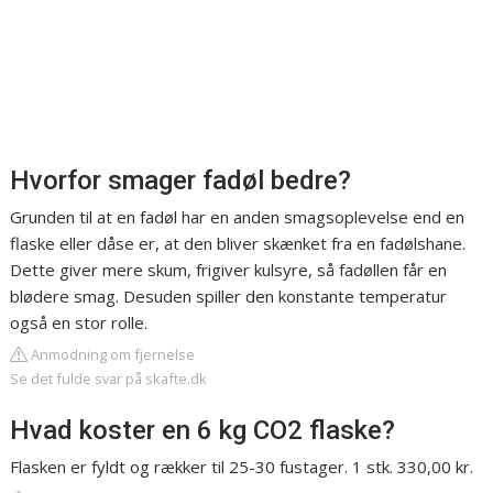
Hvorfor smager fadøl bedre?
Grunden til at en fadøl har en anden smagsoplevelse end en
flaske eller dåse er, at den bliver skænket fra en fadølshane.
Dette giver mere skum, frigiver kulsyre, så fadøllen får en
blødere smag. Desuden spiller den konstante temperatur
også en stor rolle.
Anmodning om fjernelse
Se det fulde svar på skafte.dk
Hvad koster en 6 kg CO2 flaske?
Flasken er fyldt og rækker til 25-30 fustager. 1 stk. 330,00 kr.