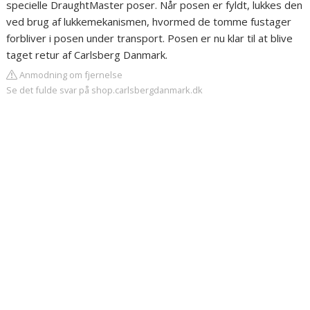
specielle DraughtMaster poser. Når posen er fyldt, lukkes den
ved brug af lukkemekanismen, hvormed de tomme fustager
forbliver i posen under transport. Posen er nu klar til at blive
taget retur af Carlsberg Danmark.
Anmodning om fjernelse
Se det fulde svar på shop.carlsbergdanmark.dk