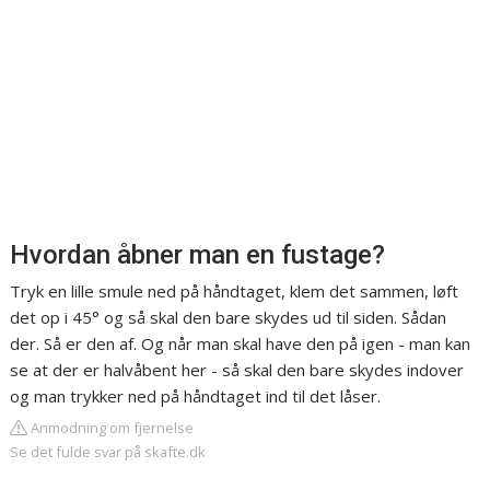
Hvordan åbner man en fustage?
Tryk en lille smule ned på håndtaget, klem det sammen, løft
det op i 45° og så skal den bare skydes ud til siden. Sådan
der. Så er den af. Og når man skal have den på igen - man kan
se at der er halvåbent her - så skal den bare skydes indover
og man trykker ned på håndtaget ind til det låser.
Anmodning om fjernelse
Se det fulde svar på skafte.dk