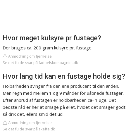
Hvor meget kulsyre pr fustage?
Der bruges ca. 200 gram kulsyre pr. fustage.
Anmodning om fjernelse
Se det fulde svar på fadoelskompagniet.dk
Hvor lang tid kan en fustage holde sig?
Holbarheden svinger fra den ene producent til den anden.
Men regn med mellem 1 og 9 månder for uåbnede fustager.
Efter anbrud af fustagen er holdbarheden ca- 1 uge. Det
bedste råd er her at smage på øllet, hvidet det smager godt
så drik det, ellers smid det ud.
Anmodning om fjernelse
Se det fulde svar på skafte.dk