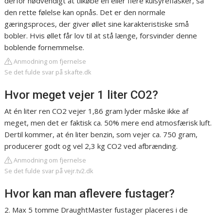
derfor nødvendigt at tilkøbe en eller flere kulsyreflasker, så
den rette følelse kan opnås. Det er den normale
gæringsproces, der giver øllet sine karakteristiske små
bobler. Hvis øllet får lov til at stå længe, forsvinder denne
boblende fornemmelse.
Anmodning om fjernelse
Se det fulde svar på skafte.dk
Hvor meget vejer 1 liter CO2?
At én liter ren CO2 vejer 1,86 gram lyder måske ikke af
meget, men det er faktisk ca. 50% mere end atmosfærisk luft.
Dertil kommer, at én liter benzin, som vejer ca. 750 gram,
producerer godt og vel 2,3 kg CO2 ved afbrænding.
Anmodning om fjernelse
Se det fulde svar på vejr.tv2.dk
Hvor kan man aflevere fustager?
2. Max 5 tomme DraughtMaster fustager placeres i de