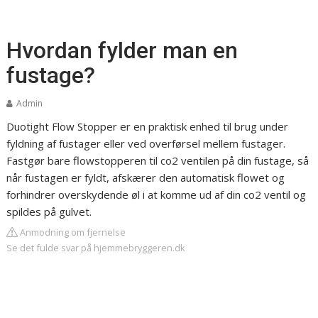
Hvordan fylder man en
fustage?
Admin
Duotight Flow Stopper er en praktisk enhed til brug under
fyldning af fustager eller ved overførsel mellem fustager.
Fastgør bare flowstopperen til co2 ventilen på din fustage, så
når fustagen er fyldt, afskærer den automatisk flowet og
forhindrer overskydende øl i at komme ud af din co2 ventil og
spildes på gulvet.
Anmodning om fjernelse
Se det fulde svar på hjemmebryggeren.dk