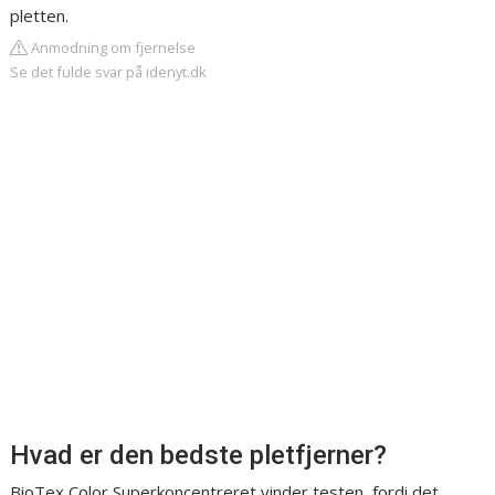
pletten.
Anmodning om fjernelse
Se det fulde svar på idenyt.dk
Hvad er den bedste pletfjerner?
BioTex Color Superkoncentreret vinder testen, fordi det