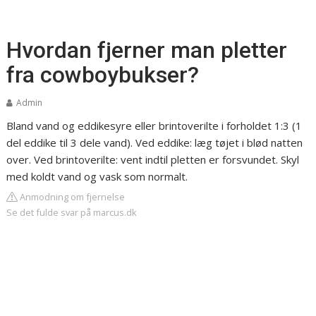
Hvordan fjerner man pletter
fra cowboybukser?
Admin
Bland vand og eddikesyre eller brintoverilte i forholdet 1:3 (1
del eddike til 3 dele vand). Ved eddike: læg tøjet i blød natten
over. Ved brintoverilte: vent indtil pletten er forsvundet. Skyl
med koldt vand og vask som normalt.
Anmodning om fjernelse
Se det fulde svar på marcus.dk