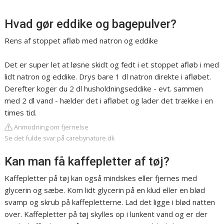
Hvad gør eddike og bagepulver?
Rens af stoppet afløb med natron og eddike
Det er super let at løsne skidt og fedt i et stoppet afløb i med
lidt natron og eddike. Drys bare 1 dl natron direkte i afløbet.
Derefter koger du 2 dl husholdningseddike - evt. sammen
med 2 dl vand - hælder det i afløbet og lader det trække i en
times tid.
Anmodning om fjernelse
Se det fulde svar på carebynature.dk
Kan man få kaffepletter af tøj?
Kaffepletter på tøj kan også mindskes eller fjernes med
glycerin og sæbe. Kom lidt glycerin på en klud eller en blød
svamp og skrub på kaffepletterne. Lad det ligge i blød natten
over. Kaffepletter på tøj skylles op i lunkent vand og er der