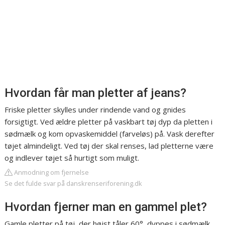
Hvordan får man pletter af jeans?
Friske pletter skylles under rindende vand og gnides
forsigtigt. Ved ældre pletter på vaskbart tøj dyp da pletten i
sødmælk og kom opvaskemiddel (farveløs) på. Vask derefter
tøjet almindeligt. Ved tøj der skal renses, lad pletterne være
og indlever tøjet så hurtigt som muligt.
Anmodning om fjernelse
Se det fulde svar på danskrenseriforening.dk
Hvordan fjerner man en gammel plet?
Gamle pletter på tøj, der højst tåler 60°, dyppes i sødmælk,