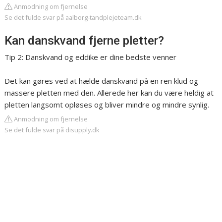
Anmodning om fjernelse
Se det fulde svar på aalborg-tandplejeteam.dk
Kan danskvand fjerne pletter?
Tip 2: Danskvand og eddike er dine bedste venner
Det kan gøres ved at hælde danskvand på en ren klud og
massere pletten med den. Allerede her kan du være heldig at
pletten langsomt opløses og bliver mindre og mindre synlig.
Anmodning om fjernelse
Se det fulde svar på disupply.dk