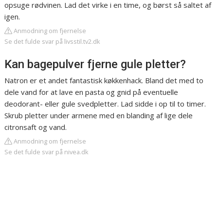
opsuge rødvinen. Lad det virke i en time, og børst så saltet af
igen.
Anmodning om fjernelse
Se det fulde svar på livsstil.tv2.dk
Kan bagepulver fjerne gule pletter?
Natron er et andet fantastisk køkkenhack. Bland det med to
dele vand for at lave en pasta og gnid på eventuelle
deodorant- eller gule svedpletter. Lad sidde i op til to timer.
Skrub pletter under armene med en blanding af lige dele
citronsaft og vand.
Anmodning om fjernelse
Se det fulde svar på nivea.dk