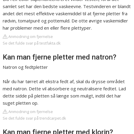
samlet set har den bedste vaskeevne. Testvinderen er blandt
andet det mest effektive vaskemiddel til at fjerne pletter fra
rødvin, tomatpuré og pottemuld. De otte øvrige vaskemidler
har problemer med en eller flere plettyper.
Anmodning om fjernelse
Se det fulde svar på testfakta.dk
Kan man fjerne pletter med natron?
Natron og fedtpletter
Når du har tørret alt ekstra fedt af, skal du drysse området
med natron. Dette vil absorbere og neutralisere fedtet. Lad
dette sidde på pletten så længe som muligt, indtil det har
suget pletten op.
Anmodning om fjernelse
Se det fulde svar på trendcarpet.dk
Kan man fjerne pletter med klorin?