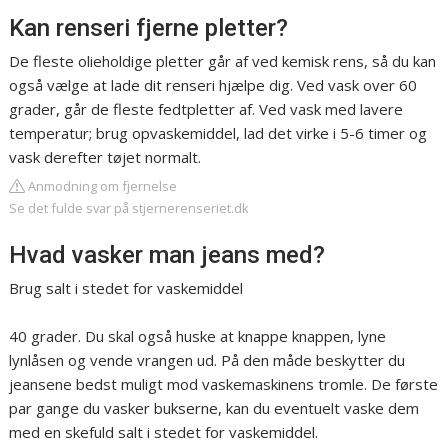
Kan renseri fjerne pletter?
De fleste olieholdige pletter går af ved kemisk rens, så du kan
også vælge at lade dit renseri hjælpe dig. Ved vask over 60
grader, går de fleste fedtpletter af. Ved vask med lavere
temperatur; brug opvaskemiddel, lad det virke i 5-6 timer og
vask derefter tøjet normalt.
Anmodning om fjernelse
Se det fulde svar på stjernerenseriet.dk
Hvad vasker man jeans med?
Brug salt i stedet for vaskemiddel
40 grader. Du skal også huske at knappe knappen, lyne
lynlåsen og vende vrangen ud. På den måde beskytter du
jeansene bedst muligt mod vaskemaskinens tromle. De første
par gange du vasker bukserne, kan du eventuelt vaske dem
med en skefuld salt i stedet for vaskemiddel.