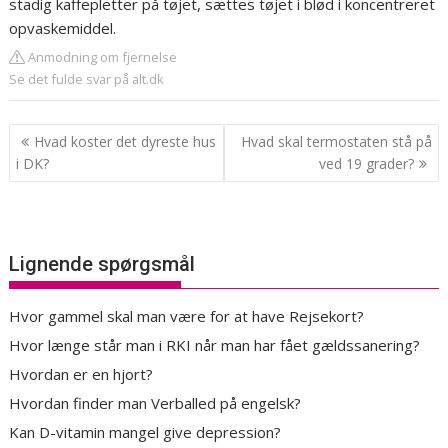
stadig kaffepletter på tøjet, sættes tøjet i blød i koncentreret
opvaskemiddel.
Anmodning om fjernelse
Se det fulde svar på alt.dk
Indlægsnavigation
Hvad koster det dyreste hus
Hvad skal termostaten stå på
i DK?
ved 19 grader?
Lignende spørgsmål
Hvor gammel skal man være for at have Rejsekort?
Hvor længe står man i RKI når man har fået gældssanering?
Hvordan er en hjort?
Hvordan finder man Verballed på engelsk?
Kan D-vitamin mangel give depression?