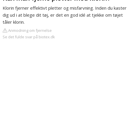
Klorin fjerner effektivt pletter og misfarvning. Inden du kaster
dig ud i at blege dit tøj, er det en god idé at tjekke om tøjet
tåler klorin.
Anmodning om fjernelse
Se det fulde svar på biotex.dk