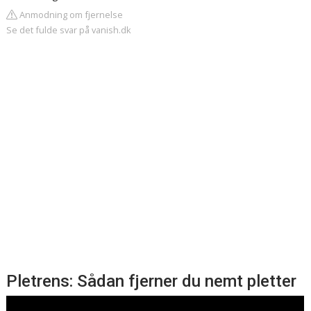
Anmodning om fjernelse
Se det fulde svar på vanish.dk
Pletrens: Sådan fjerner du nemt pletter