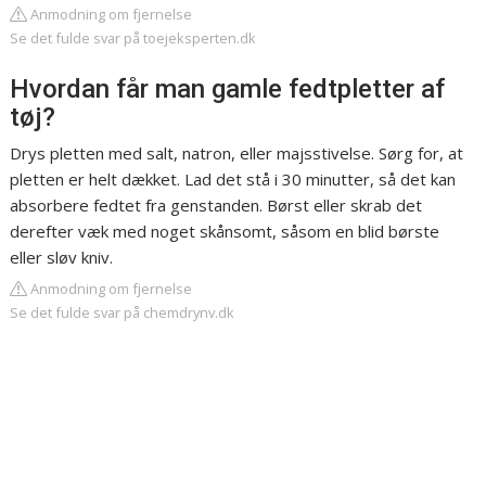
Anmodning om fjernelse
Se det fulde svar på toejeksperten.dk
Hvordan får man gamle fedtpletter af
tøj?
Drys pletten med salt, natron, eller majsstivelse. Sørg for, at
pletten er helt dækket. Lad det stå i 30 minutter, så det kan
absorbere fedtet fra genstanden. Børst eller skrab det
derefter væk med noget skånsomt, såsom en blid børste
eller sløv kniv.
Anmodning om fjernelse
Se det fulde svar på chemdrynv.dk