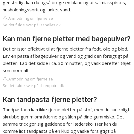
genstridig, kan du også bruge en blanding af salmiakspiritus,
husholdningssprit og lunket vand.
Anmodning om fjernelse
Se det fulde svar på isabellas.dk
Kan man fjerne pletter med bagepulver?
Det er især effektivt til at fjerne pletter fra fedt, olie og blod.
Lav en pasta af bagepulver og vand og gnid den forsigtigt på
pletten. Lad det sidde i ca. 30 minutter, og vask derefter tøjet
som normalt.
Anmodning om fjernelse
Se det fulde svar på chleopatra.dk
Kan tandpasta fjerne pletter?
Tandpastaen kan ikke fjerne pletter på stof, men du kan roligt
skrubbe gummiområderne og sålen på dine gummisko. Det
samme trick gør sig gældende for lædersko. Her kan du
komme lidt tandpasta på en klud og vaske forsigtigt på