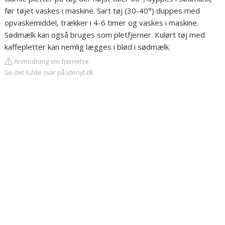
før tøjet vaskes i maskine. Sart tøj (30-40°) duppes med
opvaskemiddel, trækker i 4-6 timer og vaskes i maskine.
Sødmælk kan også bruges som pletfjerner. Kulørt tøj med
kaffepletter kan nemlig lægges i blød i sødmælk.
Anmodning om fjernelse
Se det fulde svar på idenyt.dk