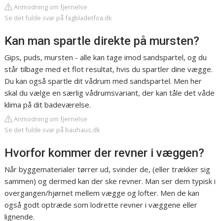
Anmodning om fjernelse
Se det fulde svar på fagbladetfoa.dk
Kan man spartle direkte på mursten?
Gips, puds, mursten - alle kan tage imod sandspartel, og du
står tilbage med et flot resultat, hvis du spartler dine vægge.
Du kan også spartle dit vådrum med sandspartel. Men her
skal du vælge en særlig vådrumsvariant, der kan tåle det våde
klima på dit badeværelse.
Anmodning om fjernelse
Se det fulde svar på bauhaus.dk
Hvorfor kommer der revner i væggen?
Når byggematerialer tørrer ud, svinder de, (eller trækker sig
sammen) og dermed kan der ske revner. Man ser dem typisk i
overgangen/hjørnet mellem vægge og lofter. Men de kan
også godt optræde som lodrette revner i væggene eller
lignende.