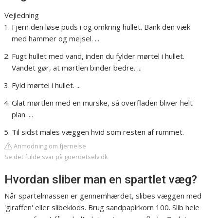
Vejledning
Fjern den løse puds i og omkring hullet. Bank den væk
med hammer og mejsel. ...
Fugt hullet med vand, inden du fylder mørtel i hullet.
Vandet gør, at mørtlen binder bedre. ...
Fyld mørtel i hullet. ...
Glat mørtlen med en murske, så overfladen bliver helt
plan. ...
Til sidst males væggen hvid som resten af rummet.
Anmodning om fjernelse
Se det fulde svar på goerdetselv.dk
Hvordan sliber man en spartlet væg?
Når spartelmassen er gennemhærdet, slibes væggen med
'giraffen' eller slibeklods. Brug sandpapirkorn 100. Slib hele