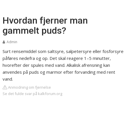
Hvordan fjerner man
gammelt puds?
Admin
Surt rensemiddel som saltsyre, salpetersyre eller fosforsyre
påføres nedefra og op. Det skal reagere 1–5 minutter,
hvorefter der spules med vand. Alkalisk afrensning kan
anvendes på puds og marmor efter forvanding med rent
vand.
Anmodning om fjernelse
Se det fulde svar på kalkforum.org