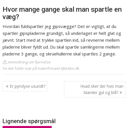
Hvor mange gange skal man spartle en
væg?
Hvordan fuldspartler jeg gipsvægge? Det er vigtigt, at du
spartler gipspladerne grundigt, så underlaget er helt glat og
jævnt. Start med at trykke spartlen ind, så revnerne mellem
pladerne bliver fyldt ud. Du skal spartle samlingerne mellem
pladerne 3 gange, og skruehullerne skal spartles 2 gange.
Anmodning om fjernelse
Se det fulde svar på malerfirmaet-lykkebo.dk
Indlægsnavigation
Er pyrolyse usundt?
Hvad sker der hvis man
blander gul og blå?
Lignende spørgsmål