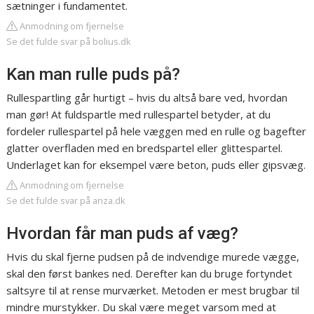
sætninger i fundamentet.
Anmodning om fjernelse
Se det fulde svar på bolius.dk
Kan man rulle puds på?
Rullespartling går hurtigt – hvis du altså bare ved, hvordan
man gør! At fuldspartle med rullespartel betyder, at du
fordeler rullespartel på hele væggen med en rulle og bagefter
glatter overfladen med en bredspartel eller glittespartel.
Underlaget kan for eksempel være beton, puds eller gipsvæg.
Anmodning om fjernelse
Se det fulde svar på anza.dk
Hvordan får man puds af væg?
Hvis du skal fjerne pudsen på de indvendige murede vægge,
skal den først bankes ned. Derefter kan du bruge fortyndet
saltsyre til at rense murværket. Metoden er mest brugbar til
mindre murstykker. Du skal være meget varsom med at