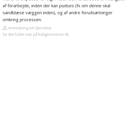
af forarbejde, inden der kan pudses (fx om denne skal
sandblæse væggen inden), og af andre forudsætninger
omkring processen.
Anmodning om fjernelse
Se det fulde svar på boligmesteren.dk