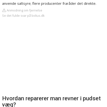
anvende saltsyre; flere producenter fraråder det direkte.
Anmodning om fjernelse
Se det fulde svar på bolius.dk
Hvordan reparerer man revner i pudset
væg?