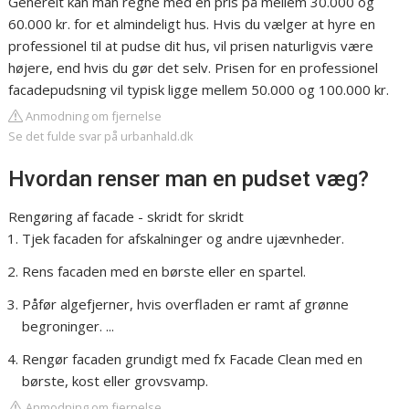
Generelt kan man regne med en pris på mellem 30.000 og
60.000 kr. for et almindeligt hus. Hvis du vælger at hyre en
professionel til at pudse dit hus, vil prisen naturligvis være
højere, end hvis du gør det selv. Prisen for en professionel
facadepudsning vil typisk ligge mellem 50.000 og 100.000 kr.
Anmodning om fjernelse
Se det fulde svar på urbanhald.dk
Hvordan renser man en pudset væg?
Rengøring af facade - skridt for skridt
Tjek facaden for afskalninger og andre ujævnheder.
Rens facaden med en børste eller en spartel.
Påfør algefjerner, hvis overfladen er ramt af grønne
begroninger. ...
Rengør facaden grundigt med fx Facade Clean med en
børste, kost eller grovsvamp.
Anmodning om fjernelse