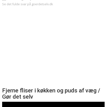
Se det fulde svar på goerdetselv.dk
Fjerne fliser i køkken og puds af væg /
Gør det selv