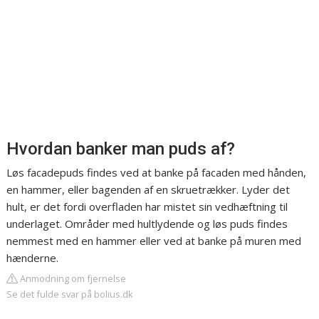
Hvordan banker man puds af?
Løs facadepuds findes ved at banke på facaden med hånden,
en hammer, eller bagenden af en skruetrækker. Lyder det
hult, er det fordi overfladen har mistet sin vedhæftning til
underlaget. Områder med hultlydende og løs puds findes
nemmest med en hammer eller ved at banke på muren med
hænderne.
Anmodning om fjernelse
Se det fulde svar på bolius.dk