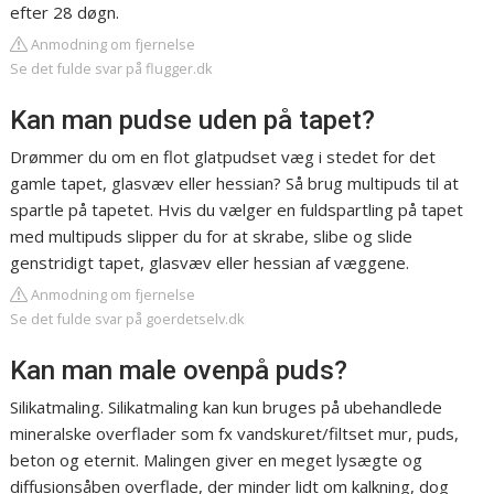
efter 28 døgn.
Anmodning om fjernelse
Se det fulde svar på flugger.dk
Kan man pudse uden på tapet?
Drømmer du om en flot glatpudset væg i stedet for det
gamle tapet, glasvæv eller hessian? Så brug multipuds til at
spartle på tapetet. Hvis du vælger en fuldspartling på tapet
med multipuds slipper du for at skrabe, slibe og slide
genstridigt tapet, glasvæv eller hessian af væggene.
Anmodning om fjernelse
Se det fulde svar på goerdetselv.dk
Kan man male ovenpå puds?
Silikatmaling. Silikatmaling kan kun bruges på ubehandlede
mineralske overflader som fx vandskuret/filtset mur, puds,
beton og eternit. Malingen giver en meget lysægte og
diffusionsåben overflade, der minder lidt om kalkning, dog