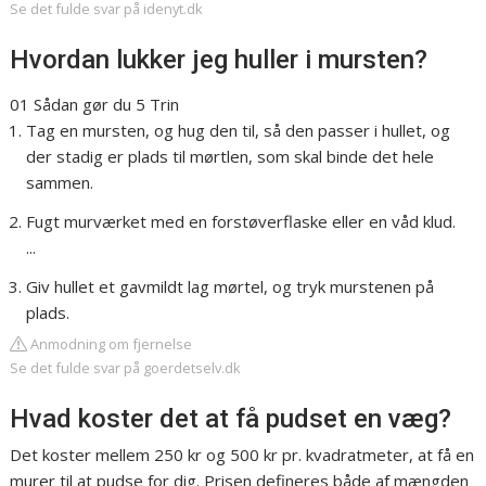
Se det fulde svar på idenyt.dk
Hvordan lukker jeg huller i mursten?
01 Sådan gør du 5 Trin
Tag en mursten, og hug den til, så den passer i hullet, og
der stadig er plads til mørtlen, som skal binde det hele
sammen.
Fugt murværket med en forstøverflaske eller en våd klud.
...
Giv hullet et gavmildt lag mørtel, og tryk murstenen på
plads.
Anmodning om fjernelse
Se det fulde svar på goerdetselv.dk
Hvad koster det at få pudset en væg?
Det koster mellem 250 kr og 500 kr pr. kvadratmeter, at få en
murer til at pudse for dig. Prisen defineres både af mængden