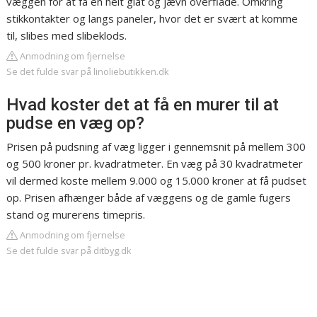
væggen for at få en helt glat og jævn overflade. Omkring
stikkontakter og langs paneler, hvor det er svært at komme
til, slibes med slibeklods.
Anmodning om fjernelse
Se det fulde svar på linoliebutikken.dk
Hvad koster det at få en murer til at
pudse en væg op?
Prisen på pudsning af væg ligger i gennemsnit på mellem 300
og 500 kroner pr. kvadratmeter. En væg på 30 kvadratmeter
vil dermed koste mellem 9.000 og 15.000 kroner at få pudset
op. Prisen afhænger både af væggens og de gamle fugers
stand og murerens timepris.
Anmodning om fjernelse
Se det fulde svar på ditbyg.dk