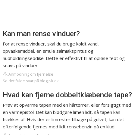
Kan man rense vinduer?
For at rense vinduer, skal du bruge koldt vand,
opvaskemiddel, en smule salmiakspiritus og
hudholdningseddike. Dette er effektivt til at opløse fedt og
snavs på vinduer.
Anmodning om fjernelse
Se det fulde svar på blog.jvk.dk
Hvad kan fjerne dobbeltklæbende tape?
Prøv at opvarme tapen med en hårtørrer, eller forsigtigt med
en varmepistol. Det kan blødgøre limen lidt, så tapen kan
trækkes af. Hvis der er limrester tilbage på gulvet, kan det
efterfølgende fjernes med lidt rensebenzin på en klud.