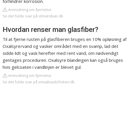
forhindrer korrosion.
Anmodning om fjernelse
Se det fulde svar på stmvinduer.dk
Hvordan renser man glasfiber?
Til at fjerne rusten på glasfiberen bruges en 10% opløsning af
Oxalsyre/vand og vasker området med en svamp, lad det
sidde lidt og vask herefter med rent vand, om nødvendigt
gentages proceduren. Oxalsyre blandingen kan også bruges
hvis gelcoaten i vandlinjen er blevet gul.
Anmodning om fjernelse
Se det fulde svar på smaabaadsfiskeri.dk