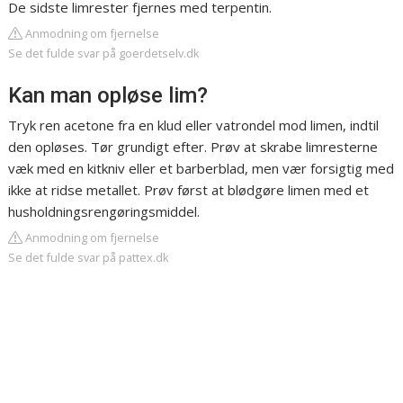
De sidste limrester fjernes med terpentin.
Anmodning om fjernelse
Se det fulde svar på goerdetselv.dk
Kan man opløse lim?
Tryk ren acetone fra en klud eller vatrondel mod limen, indtil
den opløses. Tør grundigt efter. Prøv at skrabe limresterne
væk med en kitkniv eller et barberblad, men vær forsigtig med
ikke at ridse metallet. Prøv først at blødgøre limen med et
husholdningsrengøringsmiddel.
Anmodning om fjernelse
Se det fulde svar på pattex.dk