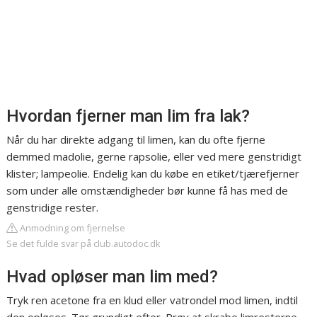
Hvordan fjerner man lim fra lak?
Når du har direkte adgang til limen, kan du ofte fjerne
demmed madolie, gerne rapsolie, eller ved mere genstridigt
klister; lampeolie. Endelig kan du købe en etiket/tjærefjerner
som under alle omstændigheder bør kunne få has med de
genstridige rester.
Anmodning om fjernelse
Se det fulde svar på club.autodoc.dk
Hvad opløser man lim med?
Tryk ren acetone fra en klud eller vatrondel mod limen, indtil