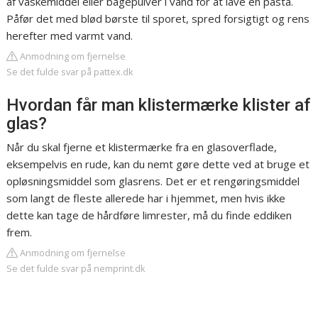
af vaskemiddel eller bagepulver i vand for at lave en pasta.
Påfør det med blød børste til sporet, spred forsigtigt og rens
herefter med varmt vand.
Anmodning om fjernelse
Se det fulde svar på pattex.dk
Hvordan får man klistermærke klister af
glas?
Når du skal fjerne et klistermærke fra en glasoverflade,
eksempelvis en rude, kan du nemt gøre dette ved at bruge et
opløsningsmiddel som glasrens. Det er et rengøringsmiddel
som langt de fleste allerede har i hjemmet, men hvis ikke
dette kan tage de hårdføre limrester, må du finde eddiken
frem.
Anmodning om fjernelse
Se det fulde svar på nemprint.dk