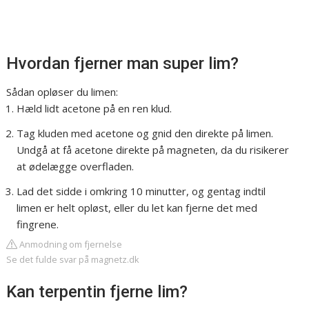
Hvordan fjerner man super lim?
Sådan opløser du limen:
Hæld lidt acetone på en ren klud.
Tag kluden med acetone og gnid den direkte på limen.
Undgå at få acetone direkte på magneten, da du risikerer
at ødelægge overfladen.
Lad det sidde i omkring 10 minutter, og gentag indtil
limen er helt opløst, eller du let kan fjerne det med
fingrene.
Anmodning om fjernelse
Se det fulde svar på magnetz.dk
Kan terpentin fjerne lim?