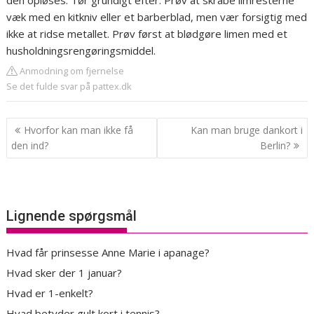
den opløses. Tør grundigt efter. Prøv at skrabe limresterne
væk med en kitkniv eller et barberblad, men vær forsigtig med
ikke at ridse metallet. Prøv først at blødgøre limen med et
husholdningsrengøringsmiddel.
Anmodning om fjernelse
Se det fulde svar på pattex.dk
Indlægsnavigation
Hvorfor kan man ikke få
Kan man bruge dankort i
den ind?
Berlin?
Lignende spørgsmål
Hvad får prinsesse Anne Marie i apanage?
Hvad sker der 1 januar?
Hvad er 1-enkelt?
Hvad betyder gult kort i tennis?