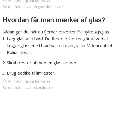
Anmodning om fjernelse
Se det fulde svar på goerdetselv.dk
Hvordan får man mærker af glas?
Sådan gør du, når du fjerner etiketter fra syltetøjsglas
Læg glasset i blød. De fleste etiketter går af ved at
lægge glassene i blød natten over, viser Videncentret
Bolius' test. ...
Skrab rester af med en glasskraber. ...
Brug eddike til limrester.
Anmodning om fjernelse
Se det fulde svar på bolius.dk