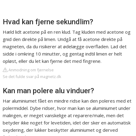
Hvad kan fjerne sekundlim?
Hæld lidt acetone på en ren klud. Tag kluden med acetone og
gnid den direkte på limen. Undgå at få acetone direkte på
magneten, da du risikerer at ødelægge overfladen. Lad det
sidde i omkring 10 minutter, og gentag indtil limen er helt
opløst, eller du let kan fjerne det med fingrene.
Anmodning om fjernelse
Se det fulde svar på magnetz.dk
Kan man polere alu vinduer?
Har aluminiumet fået en mindre ridse kan den poleres med et
polermiddel. Dybe ridser, hvor man kan se aluminiumet under
malingen, er meget vanskelige at reparere/male, men det
betyder ikke noget for levetiden, idet der sker en automatisk
oxydering, der lukker beskytter aluminiumet og derved