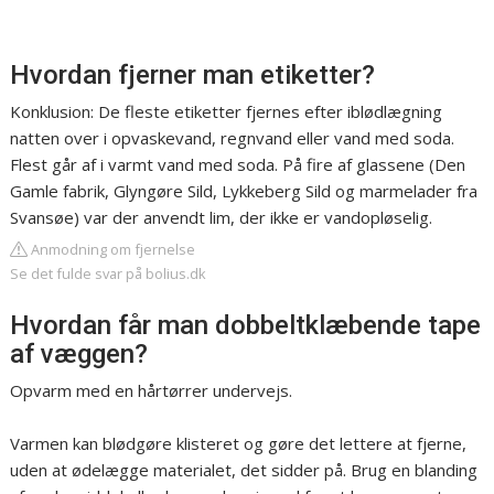
Hvordan fjerner man etiketter?
Konklusion: De fleste etiketter fjernes efter iblødlægning
natten over i opvaskevand, regnvand eller vand med soda.
Flest går af i varmt vand med soda. På fire af glassene (Den
Gamle fabrik, Glyngøre Sild, Lykkeberg Sild og marmelader fra
Svansøe) var der anvendt lim, der ikke er vandopløselig.
Anmodning om fjernelse
Se det fulde svar på bolius.dk
Hvordan får man dobbeltklæbende tape
af væggen?
Opvarm med en hårtørrer undervejs.
Varmen kan blødgøre klisteret og gøre det lettere at fjerne,
uden at ødelægge materialet, det sidder på. Brug en blanding