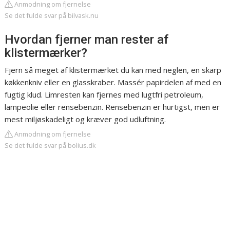
Anmodning om fjernelse
Se det fulde svar på bilvask.nu
Hvordan fjerner man rester af
klistermærker?
Fjern så meget af klistermærket du kan med neglen, en skarp
køkkenkniv eller en glasskraber. Massér papirdelen af med en
fugtig klud. Limresten kan fjernes med lugtfri petroleum,
lampeolie eller rensebenzin. Rensebenzin er hurtigst, men er
mest miljøskadeligt og kræver god udluftning.
Anmodning om fjernelse
Se det fulde svar på bolius.dk