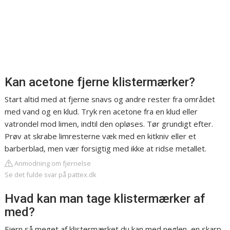
Kan acetone fjerne klistermærker?
Start altid med at fjerne snavs og andre rester fra området
med vand og en klud. Tryk ren acetone fra en klud eller
vatrondel mod limen, indtil den opløses. Tør grundigt efter.
Prøv at skrabe limresterne væk med en kitkniv eller et
barberblad, men vær forsigtig med ikke at ridse metallet.
Anmodning om fjernelse
Se det fulde svar på pattex.dk
Hvad kan man tage klistermærker af
med?
Fjern så meget af klistermærket du kan med neglen, en skarp