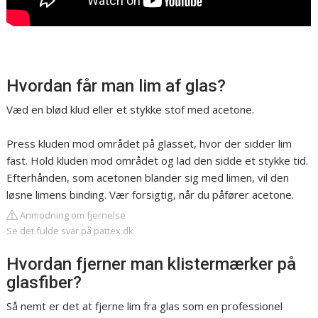
Hvordan får man lim af glas?
Væd en blød klud eller et stykke stof med acetone.
Press kluden mod området på glasset, hvor der sidder lim
fast. Hold kluden mod området og lad den sidde et stykke tid.
Efterhånden, som acetonen blander sig med limen, vil den
løsne limens binding. Vær forsigtig, når du påfører acetone.
Anmodning om fjernelse
Se det fulde svar på pattex.dk
Hvordan fjerner man klistermærker på
glasfiber?
Så nemt er det at fjerne lim fra glas som en professionel