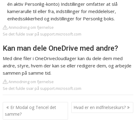
én aktiv Personlig-konto) Indstillinger omfatter at slå
kamerarulle til eller fra, indstillinger for meddelelser,
enhedssikkerhed og indstillinger for Personlig boks.
Anmodning om fjernelse
Se det fulde svar på support.microsoft.com
Kan man dele OneDrive med andre?
Med dine filer i OneDrivecloudlager kan du dele dem med
andre, styre, hvem der kan se eller redigere dem, og arbejde
sammen på samme tid.
Anmodning om fjernelse
Se det fulde svar på support.microsoft.com
Indlægsnavigation
Er Modal og Tencel det
Hvad er en indfrielseskurs?
samme?