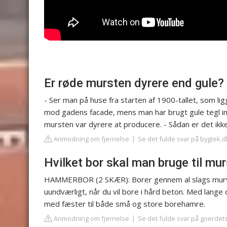
Er røde mursten dyrere end gule?
- Ser man på huse fra starten af 1900-tallet, som li
mod gadens facade, mens man har brugt gule tegl in
mursten var dyrere at producere. - Sådan er det ikk
Anmodning om fjernelse
Se det fulde svar på bygtek.d
Hvilket bor skal man bruge til mu
HAMMERBOR (2 SKÆR): Borer gennem al slags murvær
uundværligt, når du vil bore i hård beton. Med lange
med fæster til både små og store borehamre.
Anmodning om fjernelse
Se det fulde svar på goerdet