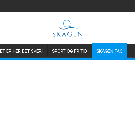
ET ER HER DET SKER!
SPORT OG FRITID
SKAGEN FAQ