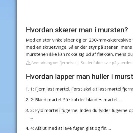
Hvordan skærer man i mursten?
Med en stor vinkelsliber og en 230-mm-skæreskive til 
med en skruetvinge. Så er der styr på stenen, mens 
murstenen ikke kan rokke sig ud af flækken, mens du
Anmodning om fjernelse
Se det fulde svar på goerdet
Hvordan lapper man huller i murs
1: Fjern løst mørtel. Først skal alt løst mørtel fjer
2: Bland mørtel. Så skal der blandes mørtel. ...
3: Fyld mørtel i fugerne. Inden du fylder fugerne 
...
4: Afslut med at lave fugen glat og fin. ...