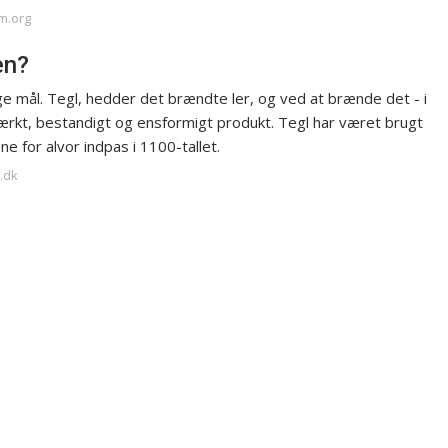
um.org
en?
e mål. Tegl, hedder det brændte ler, og ved at brænde det - i
stærkt, bestandigt og ensformigt produkt. Tegl har været brugt
 for alvor indpas i 1100-tallet.
.dk