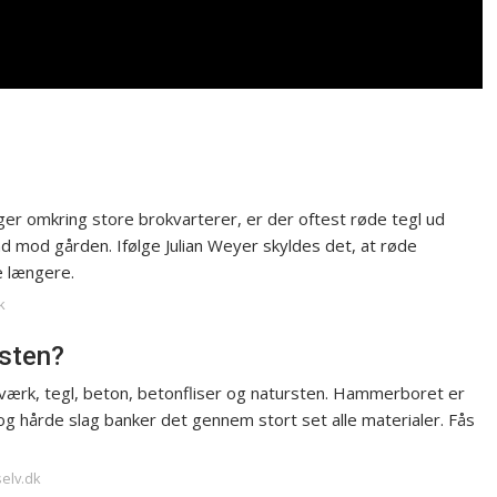
gger omkring store brokvarterer, er der oftest røde tegl ud
d mod gården. Ifølge Julian Weyer skyldes det, at røde
e længere.
k
rsten?
k, tegl, beton, betonfliser og natursten. Hammerboret er
 og hårde slag banker det gennem stort set alle materialer. Fås
selv.dk