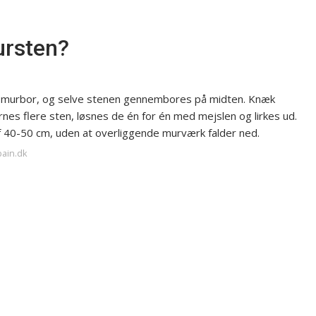
ursten?
 murbor, og selve stenen gennembores på midten. Knæk
rnes flere sten, løsnes de én for én med mejslen og lirkes ud.
f 40-50 cm, uden at overliggende murværk falder ned.
bain.dk