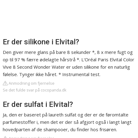
Er der silikone i Elvital?
Den giver mere glans på bare 8 sekunder *, 8 x mere fugt og
op til 97 % færre ødelagte hårstrå *. L'Oréal Paris Elvital Color
Vive 8 Second Wonder Water er uden silikone for en naturlig
følelse. Tynger ikke håret. * Instrumental test.
Anmodning om fjernelse
Se det fulde svar på cocopanda.dk
Er der sulfat i Elvital?
Ja, den er baseret på laureth sulfat og der er de føromtalte
parfumestoffer i, men det er der så afgjort også i langt langt
hovedparten af de shampooer, du finder hos frisøren.