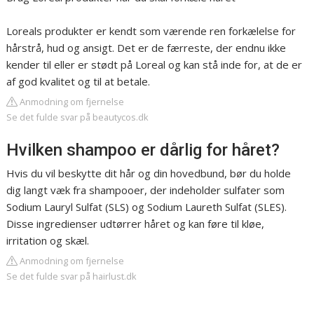
Loreals produkter er kendt som værende ren forkælelse for
hårstrå, hud og ansigt. Det er de færreste, der endnu ikke
kender til eller er stødt på Loreal og kan stå inde for, at de er
af god kvalitet og til at betale.
Anmodning om fjernelse
Se det fulde svar på beautycos.dk
Hvilken shampoo er dårlig for håret?
Hvis du vil beskytte dit hår og din hovedbund, bør du holde
dig langt væk fra shampooer, der indeholder sulfater som
Sodium Lauryl Sulfat (SLS) og Sodium Laureth Sulfat (SLES).
Disse ingredienser udtørrer håret og kan føre til kløe,
irritation og skæl.
Anmodning om fjernelse
Se det fulde svar på hairlust.dk