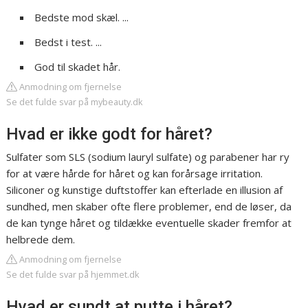
Bedste mod skæl. ...
Bedst i test. ...
God til skadet hår.
Anmodning om fjernelse
Se det fulde svar på mybeauty.dk
Hvad er ikke godt for håret?
Sulfater som SLS (sodium lauryl sulfate) og parabener har ry
for at være hårde for håret og kan forårsage irritation.
Siliconer og kunstige duftstoffer kan efterlade en illusion af
sundhed, men skaber ofte flere problemer, end de løser, da
de kan tynge håret og tildække eventuelle skader fremfor at
helbrede dem.
Anmodning om fjernelse
Se det fulde svar på hjemmet.dk
Hvad er sundt at putte i håret?