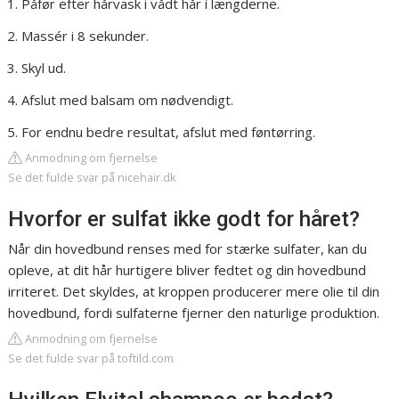
Påfør efter hårvask i vådt hår i længderne.
Massér i 8 sekunder.
Skyl ud.
Afslut med balsam om nødvendigt.
For endnu bedre resultat, afslut med føntørring.
Anmodning om fjernelse
Se det fulde svar på nicehair.dk
Hvorfor er sulfat ikke godt for håret?
Når din hovedbund renses med for stærke sulfater, kan du
opleve, at dit hår hurtigere bliver fedtet og din hovedbund
irriteret. Det skyldes, at kroppen producerer mere olie til din
hovedbund, fordi sulfaterne fjerner den naturlige produktion.
Anmodning om fjernelse
Se det fulde svar på toftild.com