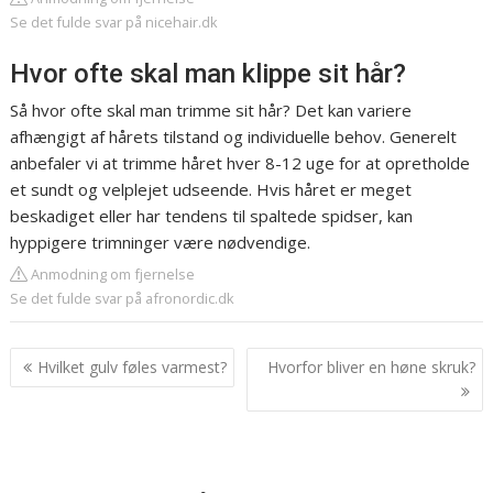
Se det fulde svar på nicehair.dk
Hvor ofte skal man klippe sit hår?
Så hvor ofte skal man trimme sit hår? Det kan variere
afhængigt af hårets tilstand og individuelle behov. Generelt
anbefaler vi at trimme håret hver 8-12 uge for at opretholde
et sundt og velplejet udseende. Hvis håret er meget
beskadiget eller har tendens til spaltede spidser, kan
hyppigere trimninger være nødvendige.
Anmodning om fjernelse
Se det fulde svar på afronordic.dk
Indlægsnavigation
Hvilket gulv føles varmest?
Hvorfor bliver en høne skruk?