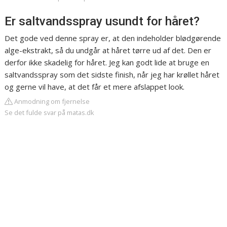
Er saltvandsspray usundt for håret?
Det gode ved denne spray er, at den indeholder blødgørende
alge-ekstrakt, så du undgår at håret tørre ud af det. Den er
derfor ikke skadelig for håret. Jeg kan godt lide at bruge en
saltvandsspray som det sidste finish, når jeg har krøllet håret
og gerne vil have, at det får et mere afslappet look.
Anmodning om fjernelse
Se det fulde svar på matas.dk