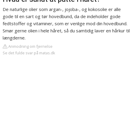
De naturlige olier som argan-, jojoba-, og kokosolie er alle
gode til en sart og tør hovedbund, da de indeholder gode
fedtstoffer og vitaminer, som er venlige mod din hovedbund.
Smør gerne olien i hele håret, så du samtidig laver en hårkur til
længderne.
Anmodning om fjernelse
Se det fulde svar på matas.dk