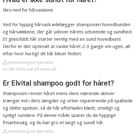
Skru ned for hårvaskene
Ved for hyppig hårvask ødelægger shampooen hovedbunden
og hårsækkene, der går udover hårets udseende og sundhed.
Et glansfuldt hår starter nemlig med en sund hovedbund.
Derfor er det optimalt at vaske håret 2-3 gange om ugen, alt
efter hvor hurtigt dit hår bliver fedtet.
Anmodning om fjernelse
Se det fulde svar på matas.dk
Er Elvital shampoo godt for håret?
Shampooen renser håret mens dens nærende aktiver
trænger ind i dets længder og virker reparerende på spaltede
og slidte spidser, så dit hår efterlades blødt, smidigt og
synligt sundere. På denne måde sparer du de hyppige
frisørbesøg, og du kan gro et langt og sundt hår.
Anmodning om fjernelse