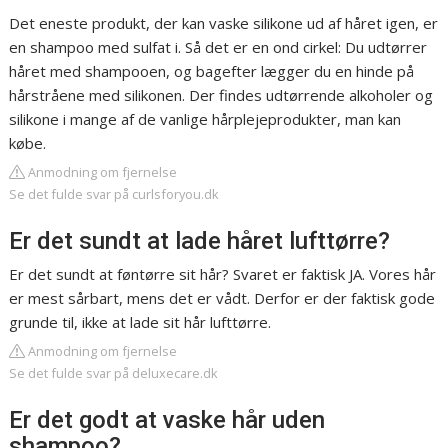
Det eneste produkt, der kan vaske silikone ud af håret igen, er
en shampoo med sulfat i. Så det er en ond cirkel: Du udtørrer
håret med shampooen, og bagefter lægger du en hinde på
hårstråene med silikonen. Der findes udtørrende alkoholer og
silikone i mange af de vanlige hårplejeprodukter, man kan
købe.
Anmodning om fjernelse
Se det fulde svar på curlsforyou.dk
Er det sundt at lade håret lufttørre?
Er det sundt at føntørre sit hår? Svaret er faktisk JA. Vores hår
er mest sårbart, mens det er vådt. Derfor er der faktisk gode
grunde til, ikke at lade sit hår lufttørre.
Anmodning om fjernelse
Se det fulde svar på deluxecare.dk
Er det godt at vaske hår uden
shampoo?