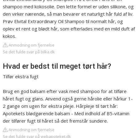
shampoo med kokosolie. Den lette formel er uden silikone, og
den virker nærende, så man bevarer et naturligt hår fuld af liv.
Prøv Elvital Extraordinary Oil Shampoo til normalt hår, og
oplev et rent og blødt hår, som efterlades med en mild duft af
kokos.
Anmodning om fjernelse
Se det fulde svar på bilka.dk
Hvad er bedst til meget tørt hår?
Tilfør ekstra fugt
Brug en god balsam efter vask med shampoo for at tilføre
håret fugt og glans. Anvend også gerne hårolie eller hårkur 1-
2 gange om ugen for ekstra pleje. Hårpleje til tørt hår:
Apotekets blødgørende balsam - Med indhold af B5-vitamin
der tilfører fugt til håret så det fremstår sundere.
Anmodning om fjernelse
Se det fulde svar på webapoteket.dk