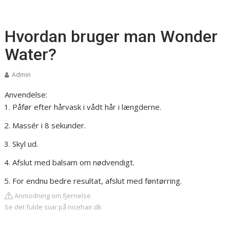
Hvordan bruger man Wonder
Water?
Admin
Anvendelse:
Påfør efter hårvask i vådt hår i længderne.
Massér i 8 sekunder.
Skyl ud.
Afslut med balsam om nødvendigt.
For endnu bedre resultat, afslut med føntørring.
Anmodning om fjernelse
Se det fulde svar på nicehair.dk