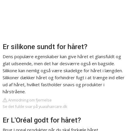
Er silikone sundt for håret?
Dens populære egenskaber kan give håret et glansfuldt og
glat udseende, men det har desværre også en bagside.
Silikone kan nemlig også være skadelige for håret i længden.
Silikoner dækker håret og forhindrer fugt i at trænge ind eller
ud af håret, hvilket fastholder snavs og produkter i
hårstråene.
Anmodning om fjernelse
Se det fulde svar på yuaiahaircare.dk
Er L'Oréal godt for håret?
Brug Loreal produkter når du skal forkæle håret