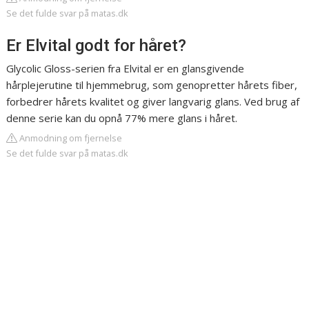
Se det fulde svar på matas.dk
Er Elvital godt for håret?
Glycolic Gloss-serien fra Elvital er en glansgivende
hårplejerutine til hjemmebrug, som genopretter hårets fiber,
forbedrer hårets kvalitet og giver langvarig glans. Ved brug af
denne serie kan du opnå 77% mere glans i håret.
Anmodning om fjernelse
Se det fulde svar på matas.dk