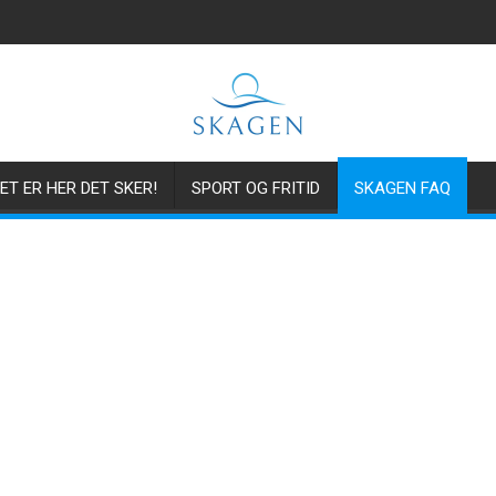
ET ER HER DET SKER!
SPORT OG FRITID
SKAGEN FAQ