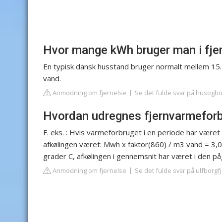
Hvor mange kWh bruger man i fje
En typisk dansk husstand bruger normalt mellem 15.
vand.
Anmodning om fjernelse
Se det fulde svar på husogb
Hvordan udregnes fjernvarmefor
F. eks. : Hvis varmeforbruget i en periode har vær
afkølingen været: Mwh x faktor(860) / m3 vand = 3,0
grader C, afkølingen i gennemsnit har været i den 
Anmodning om fjernelse
Se det fulde svar på ulfborg