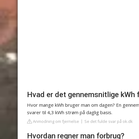
Hvad er det gennemsnitlige kWh 
Hvor mange kWh bruger man om dagen? En gennemsni
svarer til 4,3 kWh strøm på daglig basis.
Anmodning om fjernelse
Se det fulde svar på ok.dk
Hvordan regner man forbrug?