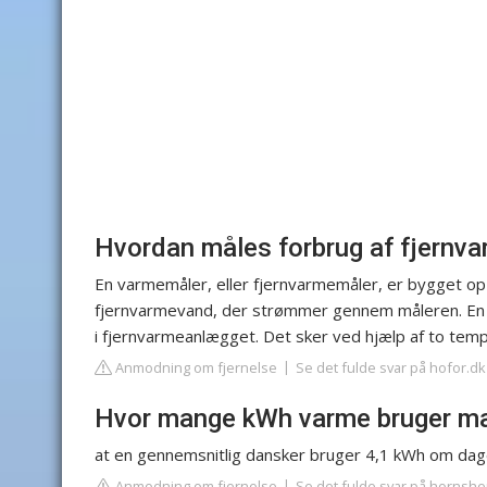
Hvordan måles forbrug af fjernv
En varmemåler, eller fjernvarmemåler, er bygget op
fjernvarmevand, der strømmer gennem måleren. En 
i fjernvarmeanlægget. Det sker ved hjælp af to temp
Anmodning om fjernelse
Se det fulde svar på hofor.dk
Hvor mange kWh varme bruger m
at en gennemsnitlig dansker bruger 4,1 kWh om dag
Anmodning om fjernelse
Se det fulde svar på hornshe