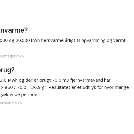
rnvarme?
000 og 20.000 kWh fjernvarme årligt til opvarmning og varmt
oligmagasin.dk
brug?
et 3,0 Mwh og der er brugt 70,0 m3 fjernvarmevand har
 x 860 / 70,0 = 36,9 gr. Resultatet er et udtryk for hvor mange
pågældende periode.
fjernvarme.dk