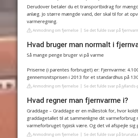
Derudover betaler du et transportbidrag for mængd
anlæg. Jo større mængde vand, der skal til for at opv
varmeregning.
Anmodning om fjernelse
Se det fulde svar på fjernva
Hvad bruger man normalt i fjern
Så mange penge bruger vi på varme
Priserne (i parentes forbruget) er: Fjernvarme: 4.1
gennemsnitsprisen i 2013 for et standardhus på 13
Anmodning om fjernelse
Se det fulde svar på jyllands
Hvad regner man fjernvarme i?
Graddage – Graddage er en målestok for, hvor koldt
graddagetallet til at sammenligne dit varmeforbrug med
varmeforbruget typisk være. Og det vil afspejle sig
Anmodning om fjernelse
Se det fulde svar på brunata.