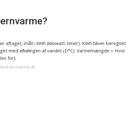
jernvarme?
aftaget, målt i kWh (kilowatt-timer). KWh bliver beregnet
get med afkølingen af vandet (D°C). Varmemængde = Hvor
es for).
eland-fjernvarme.dk