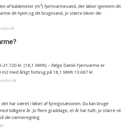
3
en af kubikmeter (m
) fjernvarmevand, der løber igennem dit
arme dit hjem og dit brugsvand, jo større bliver din
rmefyn.dk
varme?
00-21.720 kr. (18,1 MWh) – ifølge Dansk Fjernvarme er
0 m2 med årligt forbrug på 18,1 MWh 13.687 kr.
-posten.dk
 det har været i løbet af fyringssæsonen. Du kan bruge
 tidligere år. Jo flere graddage, et år har haft, jo større vil
 på din varmeregning.
dk