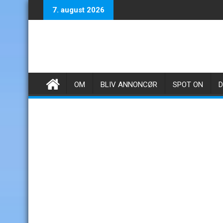
Skip
7. august 2026
to
content
OM
BLIV ANNONCØR
SPOT ON
D