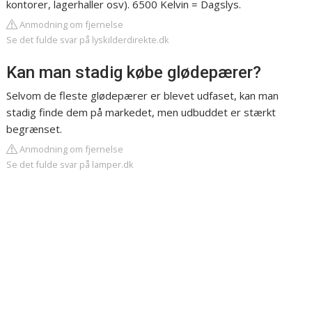
kontorer, lagerhaller osv). 6500 Kelvin = Dagslys.
Anmodning om fjernelse
Se det fulde svar på lyskilderdirekte.dk
Kan man stadig købe glødepærer?
Selvom de fleste glødepærer er blevet udfaset, kan man
stadig finde dem på markedet, men udbuddet er stærkt
begrænset.
Anmodning om fjernelse
Se det fulde svar på lamper.dk