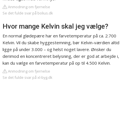
Anmodning om fjernelse
Se det fulde svar på bolius.dk
Hvor mange Kelvin skal jeg vælge?
En normal glødepære har en farvetemperatur på ca. 2.700
Kelvin. Vil du skabe hyggestemning, bør Kelvin-værdien altid
ligge på under 3.000 – og helst noget lavere. Ønsker du
derimod en koncentreret belysning, der er god at arbejde i,
kan du vælge en farvetemperatur på op til 4.500 Kelvin.
Anmodning om fjernelse
Se det fulde svar på xl-byg.dk