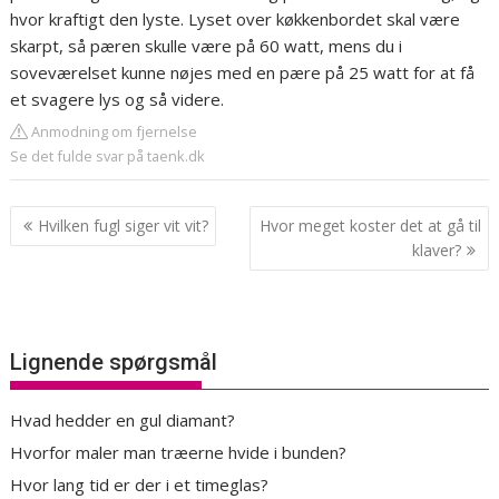
hvor kraftigt den lyste. Lyset over køkkenbordet skal være
skarpt, så pæren skulle være på 60 watt, mens du i
soveværelset kunne nøjes med en pære på 25 watt for at få
et svagere lys og så videre.
Anmodning om fjernelse
Se det fulde svar på taenk.dk
Indlægsnavigation
Hvilken fugl siger vit vit?
Hvor meget koster det at gå til
klaver?
Lignende spørgsmål
Hvad hedder en gul diamant?
Hvorfor maler man træerne hvide i bunden?
Hvor lang tid er der i et timeglas?