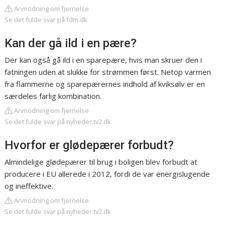
Anmodning om fjernelse
Se det fulde svar på fdm.dk
Kan der gå ild i en pære?
Der kan også gå ild i en sparepære, hvis man skruer den i
fatningen uden at slukke for strømmen først. Netop varmen
fra flammerne og sparepærernes indhold af kviksølv er en
særdeles farlig kombination.
Anmodning om fjernelse
Se det fulde svar på nyheder.tv2.dk
Hvorfor er glødepærer forbudt?
Almindelige glødepærer til brug i boligen blev forbudt at
producere i EU allerede i 2012, fordi de var energislugende
og ineffektive.
Anmodning om fjernelse
Se det fulde svar på nyheder.tv2.dk