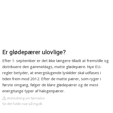
Er glødepærer ulovlige?
Efter 1. september er det ikke længere tilladt at fremstille og
distribuere den gammeldags, matte glødepære. Nye EU-
regler betyder, at energislugende lyskilder skal udfases i
tiden frem mod 2012. Efter de matte pærer, som ryger i
første omgang, følger de klare glødepærer og de mest
energitunge typer af halogenpærer.
Anmodning om fjernelse
Se det fulde svar på ing.dk