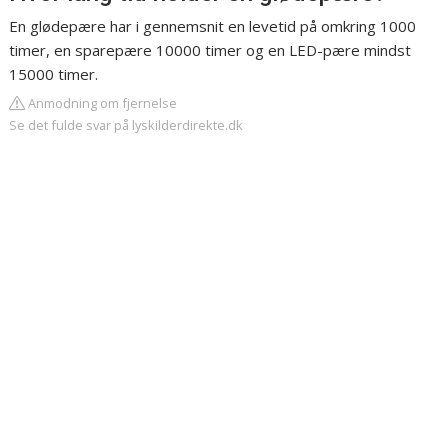
En glødepære har i gennemsnit en levetid på omkring 1000
timer, en sparepære 10000 timer og en LED-pære mindst
15000 timer.
Anmodning om fjernelse
Se det fulde svar på lyskilderdirekte.dk