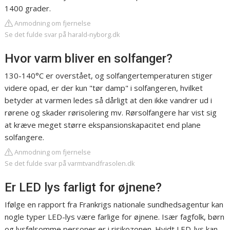
1400 grader.
Anmodning om fjernelse
Se det fulde svar på harald-nyborg.dk
Hvor varm bliver en solfanger?
130-140°C er overstået, og solfangertemperaturen stiger
videre opad, er der kun "tør damp" i solfangeren, hvilket
betyder at varmen ledes så dårligt at den ikke vandrer ud i
rørene og skader rørisolering mv. Rørsolfangere har vist sig
at kræve meget større ekspansionskapacitet end plane
solfangere.
Anmodning om fjernelse
Se det fulde svar på varmtvandfrasolen.dk
Er LED lys farligt for øjnene?
Ifølge en rapport fra Frankrigs nationale sundhedsagentur kan
nogle typer LED-lys være farlige for øjnene. Især fagfolk, børn
og lysfølsomme personer er i risikozonen. Hvidt LED-lys kan