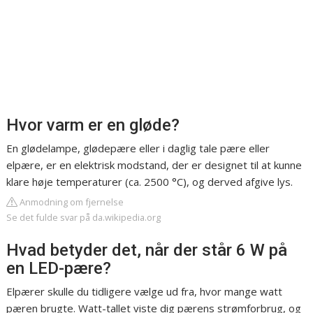
Hvor varm er en gløde?
En glødelampe, glødepære eller i daglig tale pære eller
elpære, er en elektrisk modstand, der er designet til at kunne
klare høje temperaturer (ca. 2500 °C), og derved afgive lys.
Anmodning om fjernelse
Se det fulde svar på da.wikipedia.org
Hvad betyder det, når der står 6 W på
en LED-pære?
Elpærer skulle du tidligere vælge ud fra, hvor mange watt
pæren brugte. Watt-tallet viste dig pærens strømforbrug, og