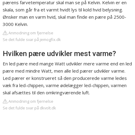
pærens farvetemperatur skal man se på Kelvin. Kelvin er en
skala, som går fra et varmt hvidt lys til kold hvid belysning.
Ønsker man en varm hvid, skal man finde en pære på 2500-
3000 Kelvin.
Anmodning om fjernelse
Se det fulde svar på jemogfix.dk
Hvilken pære udvikler mest varme?
En led pære med mange Watt udvikler mere varme end en led
pære med mindre Watt, men alle led pærer udvikler varme.
Led pærer er konstrueret så den producerede varme ledes
væk fra led-chippen, varme ødelægger led-chippen, varmen
skal afsættes til den omkringværende luft.
Anmodning om fjernelse
Se det fulde svar på dkvolt.dk