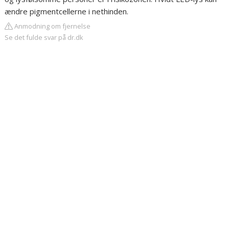
ændre pigmentcellerne i nethinden.
Anmodning om fjernelse
Se det fulde svar på dr.dk