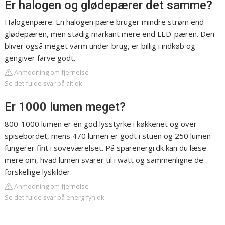
Er halogen og glødepærer det samme?
Halogenpære. En halogen pære bruger mindre strøm end
glødepæren, men stadig markant mere end LED-pæren. Den
bliver også meget varm under brug, er billig i indkøb og
gengiver farve godt.
Anmodning om fjernelse
Se det fulde svar på alt.dk
Er 1000 lumen meget?
800-1000 lumen er en god lysstyrke i køkkenet og over
spisebordet, mens 470 lumen er godt i stuen og 250 lumen
fungerer fint i soveværelset. På sparenergi.dk kan du læse
mere om, hvad lumen svarer til i watt og sammenligne de
forskellige lyskilder.
Anmodning om fjernelse
Se det fulde svar på energifyn.dk