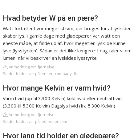
Hvad betyder W på en pære?
Watt fortæller hvor meget strøm, der bruges for at lyskilden
skaber lys. I gamle dage med glødepærer var watt den
eneste måde, at finde ud af, hvor meget en lyskilde kunne
lyse (lysstyrken). Sådan er det ikke længere: I dag taler vi om
lumen, når vi beskriver en lyskildes lysstyrke.
Anmodning om fjernelse
Se det fulde svar på jensen-company.dk
Hvor mange Kelvin er varm hvid?
Varm hvid (op til 3.300 Kelvin) kold hvid eller neutral hvid
(3.300 til 5.300 Kelvin) Dagslys hvid (fra 5.300 Kelvin)
Anmodning om fjernelse
Se det fulde svar på ledlenser.com
Hvor lang tid holder en glødepære?