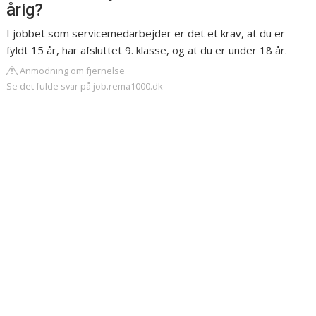
årig?
I jobbet som servicemedarbejder er det et krav, at du er
fyldt 15 år, har afsluttet 9. klasse, og at du er under 18 år.
Anmodning om fjernelse
Se det fulde svar på job.rema1000.dk