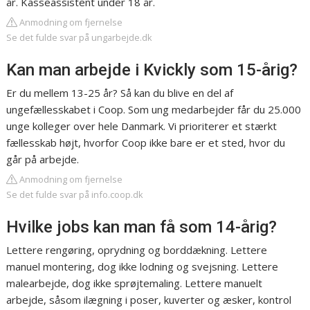
år. Kasseassistent under 18 år.
Anmodning om fjernelse
Se det fulde svar på ungarbejde.dk
Kan man arbejde i Kvickly som 15-årig?
Er du mellem 13-25 år? Så kan du blive en del af
ungefællesskabet i Coop. Som ung medarbejder får du 25.000
unge kolleger over hele Danmark. Vi prioriterer et stærkt
fællesskab højt, hvorfor Coop ikke bare er et sted, hvor du
går på arbejde.
Anmodning om fjernelse
Se det fulde svar på info.coop.dk
Hvilke jobs kan man få som 14-årig?
Lettere rengøring, oprydning og borddækning. Lettere
manuel montering, dog ikke lodning og svejsning. Lettere
malearbejde, dog ikke sprøjtemaling. Lettere manuelt
arbejde, såsom ilægning i poser, kuverter og æsker, kontrol