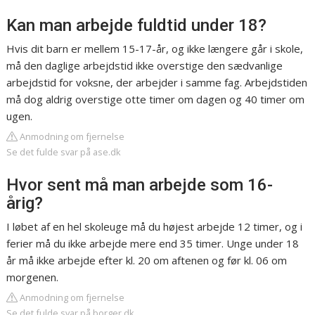
Kan man arbejde fuldtid under 18?
Hvis dit barn er mellem 15-17-år, og ikke længere går i skole,
må den daglige arbejdstid ikke overstige den sædvanlige
arbejdstid for voksne, der arbejder i samme fag. Arbejdstiden
må dog aldrig overstige otte timer om dagen og 40 timer om
ugen.
Anmodning om fjernelse
Se det fulde svar på ase.dk
Hvor sent må man arbejde som 16-
årig?
I løbet af en hel skoleuge må du højest arbejde 12 timer, og i
ferier må du ikke arbejde mere end 35 timer. Unge under 18
år må ikke arbejde efter kl. 20 om aftenen og før kl. 06 om
morgenen.
Anmodning om fjernelse
Se det fulde svar på borger.dk