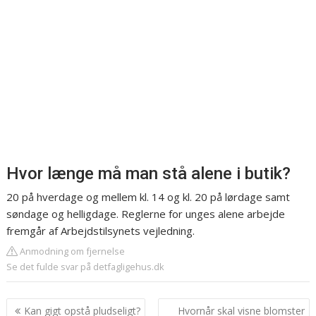
Hvor længe må man stå alene i butik?
20 på hverdage og mellem kl. 14 og kl. 20 på lørdage samt
søndage og helligdage. Reglerne for unges alene arbejde
fremgår af Arbejdstilsynets vejledning.
Anmodning om fjernelse
Se det fulde svar på detfagligehus.dk
Indlægsnavigation
Kan gigt opstå pludseligt?
Hvornår skal visne blomster