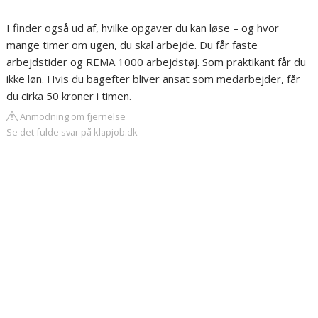
I finder også ud af, hvilke opgaver du kan løse – og hvor
mange timer om ugen, du skal arbejde. Du får faste
arbejdstider og REMA 1000 arbejdstøj. Som praktikant får du
ikke løn. Hvis du bagefter bliver ansat som medarbejder, får
du cirka 50 kroner i timen.
Anmodning om fjernelse
Se det fulde svar på klapjob.dk