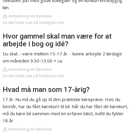
fleksibelt job med gode kollegaer og en konkurrencedygtig
løn.
Anmodning om fjernelse
Se det fulde svar på simplyjob.com
Hvor gammel skal man være for at
arbejde i bog og idé?
Du skal: - være mellem 15-17 år. - kunne arbejde 2 lørdage
om måneden 9.30-13.00 + ca.
Anmodning om fjernelse
Se det fulde svar på facebook.com
Hvad må man som 17-årig?
17 år. Nu må du gå op til den praktiske køreprøve. Hvis du
består, har du fået kørekort til bil. Når du har fået dit kørekort,
må du køre bil sammen med en erfaren bilist, indtil du fylder
18 år.
Anmodning om fjernelse