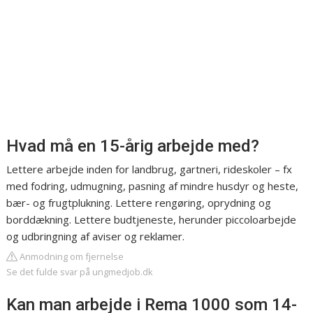
Hvad må en 15-årig arbejde med?
Lettere arbejde inden for landbrug, gartneri, rideskoler – fx
med fodring, udmugning, pasning af mindre husdyr og heste,
bær- og frugtplukning. Lettere rengøring, oprydning og
borddækning. Lettere budtjeneste, herunder piccoloarbejde
og udbringning af aviser og reklamer.
Anmodning om fjernelse
Se det fulde svar på ungmedjob.dk
Kan man arbejde i Rema 1000 som 14-