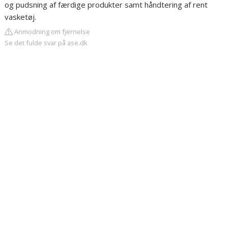
og pudsning af færdige produkter samt håndtering af rent
vasketøj.
Anmodning om fjernelse
Se det fulde svar på ase.dk