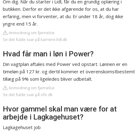
Om dig. Når du starter i Lidl, får du en grundig oplæring i
butikken. Derfor er det ikke afgørende for os, at du har
erfaring, men vi forventer, at du: Er under 18 år, dog ikke
yngre end 15 år.
Anmodning om fjernelse
Se det fulde svar på karriere.lidl.dk
Hvad får man i løn i Power?
Din vagtplan aftales med Power ved opstart. Lønnen er en
timeløn på 127 kr. og dertil kommer et overenskomstbestemt
tillæg på 9% som ligeledes bliver udbetalt.
Anmodning om fjernelse
Se det fulde svar på ofir.dk
Hvor gammel skal man være for at
arbejde i Lagkagehuset?
Lagkagehuset job