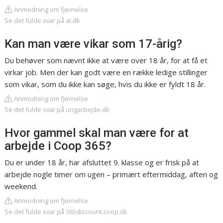
Anmodning om fjernelse
Se det fulde svar på at.dk
Kan man være vikar som 17-årig?
Du behøver som nævnt ikke at være over 18 år, for at få et
virkar job. Men der kan godt være en række ledige stillinger
som vikar, som du ikke kan søge, hvis du ikke er fyldt 18 år.
Anmodning om fjernelse
Se det fulde svar på ungarbejde.dk
Hvor gammel skal man være for at
arbejde i Coop 365?
Du er under 18 år, har afsluttet 9. klasse og er frisk på at
arbejde nogle timer om ugen – primært eftermiddag, aften og
weekend.
Anmodning om fjernelse
Se det fulde svar på 365discount.coop.dk