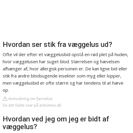
Hvordan ser stik fra væggelus ud?
Ofte vil der efter et væggelusbid opstå en rød plet på huden,
hvor væggelusen har suget blod. Størrelsen og hævelsen
afhænger af, hvor allergisk personen er. De kan ligne bid eller
stik fra andre blodsugende insekter som myg eller lopper,
men væggelusbid er ofte større og har tendens til at hæve
op.
Anmodning om fjernelse
Se det fulde svar på anticimex.dk
Hvordan ved jeg om jeg er bidt af
væggelus?