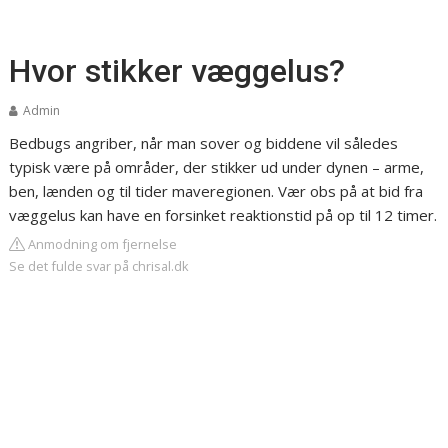
Hvor stikker væggelus?
Admin
Bedbugs angriber, når man sover og biddene vil således
typisk være på områder, der stikker ud under dynen – arme,
ben, lænden og til tider maveregionen. Vær obs på at bid fra
væggelus kan have en forsinket reaktionstid på op til 12 timer.
Anmodning om fjernelse
Se det fulde svar på chrisal.dk