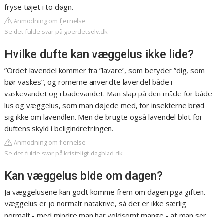
fryse tøjet i to døgn.
Anmodning om fjernelse
Se det fulde svar på goerdetselv.dk
Hvilke dufte kan væggelus ikke lide?
”Ordet lavendel kommer fra ”lavare”, som betyder ”dig, som
bør vaskes”, og romerne anvendte lavendel både i
vaskevandet og i badevandet. Man slap på den måde for både
lus og væggelus, som man døjede med, for insekterne brød
sig ikke om lavendlen. Men de brugte også lavendel blot for
duftens skyld i boligindretningen.
Anmodning om fjernelse
Se det fulde svar på kristeligt-dagblad.dk
Kan væggelus bide om dagen?
Ja væggelusene kan godt komme frem om dagen pga giften.
Væggelus er jo normalt nataktive, så det er ikke særlig
normalt - med mindre man har voldsomt mange - at man ser