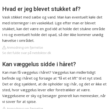
Hvad er jeg blevet stukket af?
Vask stikket med sæbe og vand. Man kan eventuelt køle det
med isterninger i en vaskeklud. Lige efter man er blevet
stukket, kan det være en god idé at holde det stukne område
i ro og eventuelt holde det opad, så der ikke kommer unødig
hævelse i området.
Anmodning om fjernelse
Se det fulde svar på netdoktor.dk
Kan væggelus sidde i håret?
Kan man få væggelus i håret? Væggelus kan midlertidigt
befinde sig i håret og forsøge at “få et et lift” til et nyt sted.
Det er dog sjældent, at de opholder sig i hår, og det er ikke et
sted, hvor væggelus lever eller foretrækker at være.
Væggelusene er sky og besøger generelt kun mennesker, når
vi sover for at spise.
Anmodning om fjernelse