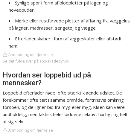
Synlige spor i form af blodpletter på lagen og
hovedpuder.
Mørke eller rustfarvede pletter af afføring fra væggelus
på lagner, madrasser, sengetøj og vægge.
Efterladenskaber i form af æggeskaller eller afstødt
ham.
Anmodning om fjernelse
Se det fulde svar på sos-skadedyr.dk
Hvordan ser loppebid ud på
mennesker?
Loppebid efterlader røde, ofte stærkt kløende udslæt. De
forekommer ofte tæt i samme område, fortrinsvis omkring
torsoen, og de ligner bid fra myg eller myg. Kløen kan være
uudholdelig, men faktisk heler biddene relativt hurtigt og helt
af sig selv.
Anmodning om fjernelse