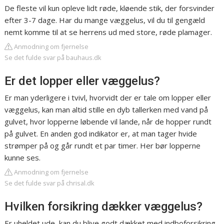
De fleste vil kun opleve lidt røde, kløende stik, der forsvinder
efter 3-7 dage. Har du mange væggelus, vil du til gengæld
nemt komme til at se herrens ud med store, røde plamager.
Anmodning om fjernelse
Se det fulde svar på bauhaus.dk
Er det lopper eller væggelus?
Er man yderligere i tvivl, hvorvidt der er tale om lopper eller
væggelus, kan man altid stille en dyb tallerken med vand på
gulvet, hvor lopperne løbende vil lande, når de hopper rundt
på gulvet. En anden god indikator er, at man tager hvide
strømper på og går rundt et par timer. Her bør lopperne
kunne ses.
Anmodning om fjernelse
Se det fulde svar på chrisal.dk
Hvilken forsikring dækker væggelus?
Er uheldet ude, kan du blive godt dækket med indboforsikring.