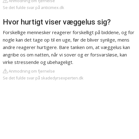
Anmodning om fjernelse
Se det fulde svar på anticimex.dk
Hvor hurtigt viser væggelus sig?
Forskellige mennesker reagerer forskelligt på biddene, og for
nogle kan det tage op til en uge, før de bliver synlige, mens
andre reagerer hurtigere. Bare tanken om, at væggelus kan
angribe os om natten, når vi sover og er forsvarsløse, kan
virke stressende og ubehageligt.
Anmodning om fjernelse
Se det fulde svar på skadedyrsexperten.dk