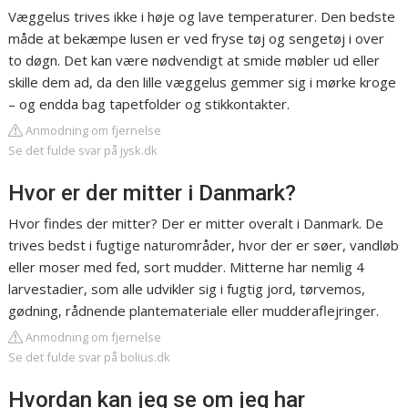
Væggelus trives ikke i høje og lave temperaturer. Den bedste
måde at bekæmpe lusen er ved fryse tøj og sengetøj i over
to døgn. Det kan være nødvendigt at smide møbler ud eller
skille dem ad, da den lille væggelus gemmer sig i mørke kroge
– og endda bag tapetfolder og stikkontakter.
Anmodning om fjernelse
Se det fulde svar på jysk.dk
Hvor er der mitter i Danmark?
Hvor findes der mitter? Der er mitter overalt i Danmark. De
trives bedst i fugtige naturområder, hvor der er søer, vandløb
eller moser med fed, sort mudder. Mitterne har nemlig 4
larvestadier, som alle udvikler sig i fugtig jord, tørvemos,
gødning, rådnende plantemateriale eller mudderaflejringer.
Anmodning om fjernelse
Se det fulde svar på bolius.dk
Hvordan kan jeg se om jeg har