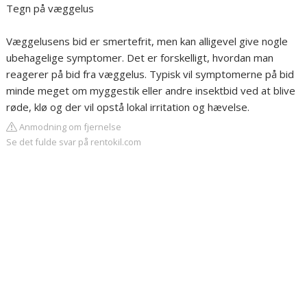
Tegn på væggelus
Væggelusens bid er smertefrit, men kan alligevel give nogle
ubehagelige symptomer. Det er forskelligt, hvordan man
reagerer på bid fra væggelus. Typisk vil symptomerne på bid
minde meget om myggestik eller andre insektbid ved at blive
røde, klø og der vil opstå lokal irritation og hævelse.
Anmodning om fjernelse
Se det fulde svar på rentokil.com