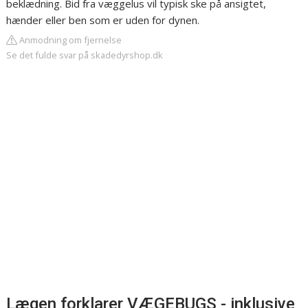
beklædning. Bid fra væggelus vil typisk ske på ansigtet,
hænder eller ben som er uden for dynen.
Anmodning om fjernelse
Se det fulde svar på skadedyrshop.dk
Lægen forklarer VÆGEBUGS - inklusive