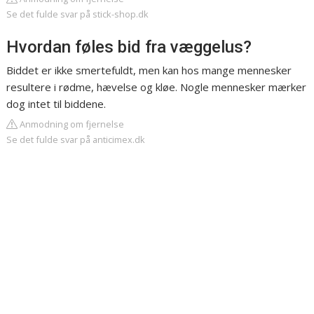
Se det fulde svar på stick-shop.dk
Hvordan føles bid fra væggelus?
Biddet er ikke smertefuldt, men kan hos mange mennesker
resultere i rødme, hævelse og kløe. Nogle mennesker mærker
dog intet til biddene.
Anmodning om fjernelse
Se det fulde svar på anticimex.dk