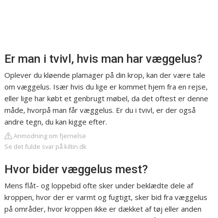
Er man i tvivl, hvis man har væggelus?
Oplever du kløende plamager på din krop, kan der være tale
om væggelus. Især hvis du lige er kommet hjem fra en rejse,
eller lige har købt et genbrugt møbel, da det oftest er denne
måde, hvorpå man får væggelus. Er du i tvivl, er der også
andre tegn, du kan kigge efter.
Anmodning om fjernelse
Se det fulde svar på kiltin.dk
Hvor bider væggelus mest?
Mens flåt- og loppebid ofte sker under beklædte dele af
kroppen, hvor der er varmt og fugtigt, sker bid fra væggelus
på områder, hvor kroppen ikke er dækket af tøj eller anden