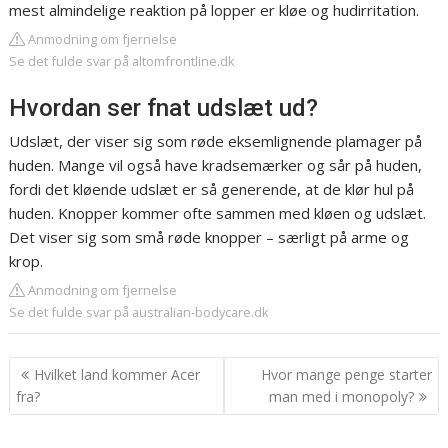
mest almindelige reaktion på lopper er kløe og hudirritation.
Anmodning om fjernelse
Se det fulde svar på altomfrontline.dk
Hvordan ser fnat udslæt ud?
Udslæt, der viser sig som røde eksemlignende plamager på
huden. Mange vil også have kradsemærker og sår på huden,
fordi det kløende udslæt er så generende, at de klør hul på
huden. Knopper kommer ofte sammen med kløen og udslæt.
Det viser sig som små røde knopper – særligt på arme og
krop.
Anmodning om fjernelse
Se det fulde svar på australian-bodycare.dk
Indlægsnavigation
Hvilket land kommer Acer
Hvor mange penge starter
fra?
man med i monopoly?