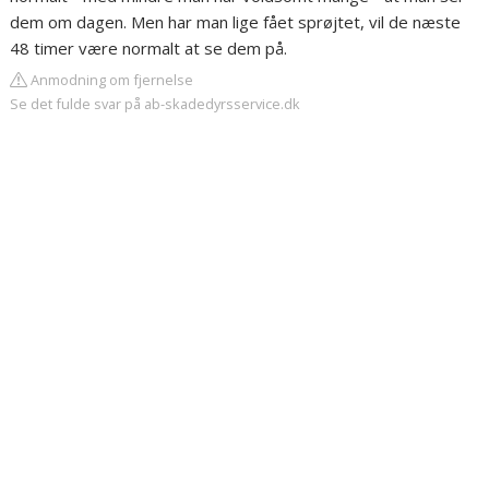
dem om dagen. Men har man lige fået sprøjtet, vil de næste
48 timer være normalt at se dem på.
Anmodning om fjernelse
Se det fulde svar på ab-skadedyrsservice.dk