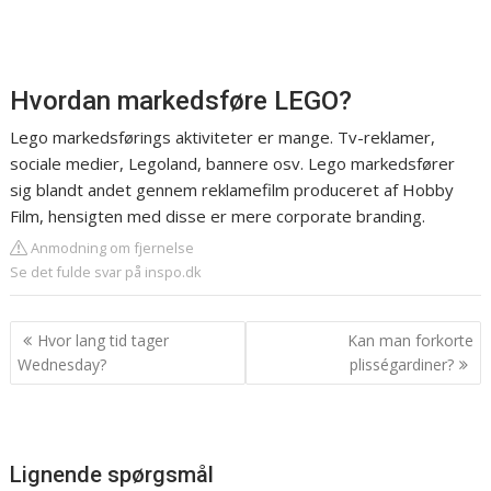
Hvordan markedsføre LEGO?
Lego markedsførings aktiviteter er mange. Tv-reklamer,
sociale medier, Legoland, bannere osv. Lego markedsfører
sig blandt andet gennem reklamefilm produceret af Hobby
Film, hensigten med disse er mere corporate branding.
Anmodning om fjernelse
Se det fulde svar på inspo.dk
Indlægsnavigation
Hvor lang tid tager
Kan man forkorte
Wednesday?
plisségardiner?
Lignende spørgsmål