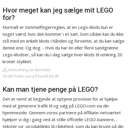
Hvor meget kan jeg sælge mit LEGO
for?
Normalt er tommelfingerreglen, at en Lego-klods kun er
noget værd, hvis den kommer i et sæt. Som sådan kan du ikke
stå med en enkelt klods i hånden og forvente, at du kan sælge
denne ene. Og dog. - Hvis du har en eller flere sandgrønne
Lego-klodser, så kan du i dag sælge hver klods til omkring 20
kroner stykket.
Anmodning om fjernelse
Se det fulde svar på livsstil.tv2.dk
Kan man tjene penge på LEGO?
Det er nemt at begynde at optjene provision for at hjælpe
med at generere trafik til og salg på LEGO.com via din
hjemmeside. Gennem vores partnere på Affiliate-netværket
hjælper vi dig i gang ved at stille officielle LEGO-bannere, -
tekster og -produktlinks til rådighed, som du kan bruge på din