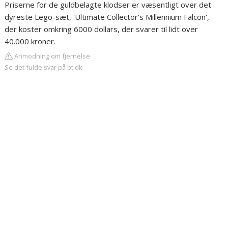
Priserne for de guldbelagte klodser er væsentligt over det
dyreste Lego-sæt, 'Ultimate Collector's Millennium Falcon',
der koster omkring 6000 dollars, der svarer til lidt over
40.000 kroner.
Anmodning om fjernelse
Se det fulde svar på bt.dk