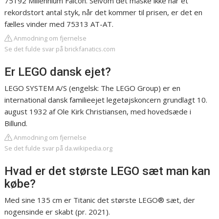
75192 Millennium Falcon. Selvom det måske ikke har et
rekordstort antal styk, når det kommer til prisen, er det en
fælles vinder med 75313 AT-AT.
Anmodning om fjernelse
Se det fulde svar på brickfanatics.com
Er LEGO dansk ejet?
LEGO SYSTEM A/S (engelsk: The LEGO Group) er en
international dansk familieejet legetøjskoncern grundlagt 10.
august 1932 af Ole Kirk Christiansen, med hovedsæde i
Billund.
Anmodning om fjernelse
Se det fulde svar på da.wikipedia.org
Hvad er det største LEGO sæt man kan
købe?
Med sine 135 cm er Titanic det største LEGO® sæt, der
nogensinde er skabt (pr. 2021).