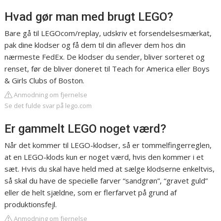
Hvad gør man med brugt LEGO?
Bare gå til LEGOcom/replay, udskriv et forsendelsesmærkat,
pak dine klodser og få dem til din aflever dem hos din
nærmeste FedEx. De klodser du sender, bliver sorteret og
renset, før de bliver doneret til Teach for America eller Boys
& Girls Clubs of Boston.
Anmodning om fjernelse
Se det fulde svar på lego.com
Er gammelt LEGO noget værd?
Når det kommer til LEGO-klodser, så er tommelfingerreglen,
at en LEGO-klods kun er noget værd, hvis den kommer i et
sæt. Hvis du skal have held med at sælge klodserne enkeltvis,
så skal du have de specielle farver “sandgrøn”, “gravet guld”
eller de helt sjældne, som er flerfarvet på grund af
produktionsfejl.
Anmodning om fjernelse