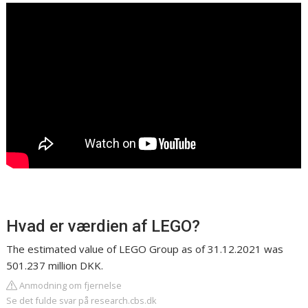
Hvad er værdien af LEGO?
The estimated value of LEGO Group as of 31.12.2021 was
501.237 million DKK.
Anmodning om fjernelse
Se det fulde svar på research.cbs.dk