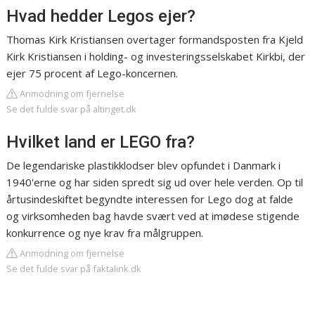
Hvad hedder Legos ejer?
Thomas Kirk Kristiansen overtager formandsposten fra Kjeld
Kirk Kristiansen i holding- og investeringsselskabet Kirkbi, der
ejer 75 procent af Lego-koncernen.
Anmodning om fjernelse
Se det fulde svar på altinget.dk
Hvilket land er LEGO fra?
De legendariske plastikklodser blev opfundet i Danmark i
1940'erne og har siden spredt sig ud over hele verden. Op til
årtusindeskiftet begyndte interessen for Lego dog at falde
og virksomheden bag havde svært ved at imødese stigende
konkurrence og nye krav fra målgruppen.
Anmodning om fjernelse
Se det fulde svar på faktalink.dk