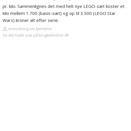
pr. kilo. Sammenlignes det med helt nye LEGO-sæt koster et
kilo mellem 1.700 (basis-sæt) og op til 3.500 (LEGO Star
Wars) kroner alt efter serie.
Anmodning om fjernelse
Se det fulde svar på brugteklodser.dk