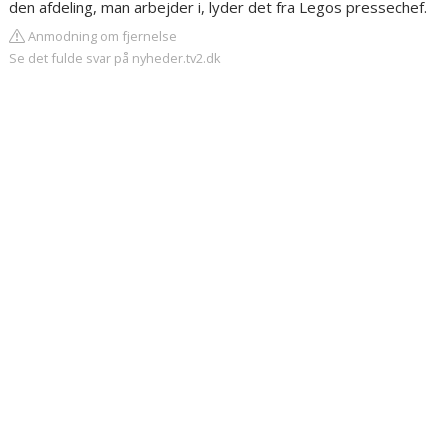
den afdeling, man arbejder i, lyder det fra Legos pressechef.
Anmodning om fjernelse
Se det fulde svar på nyheder.tv2.dk