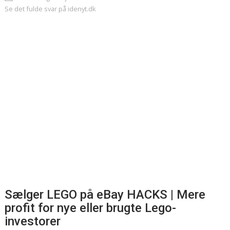
Se det fulde svar på idenyt.dk
Sælger LEGO på eBay HACKS | Mere
profit for nye eller brugte Lego-
investorer