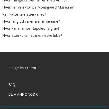
Hvor mange tanker har en med ADHD?
Hvem er direktør på Moesgaard Museum?
Kan katte tåle stærk mad?
Hvor lang tid varer alene hjemme?
Hvor kan man se Napoleons grav?
Hvor stærkt kan et menneske løbe?
Image by
Freepik
FAQ
BLIV ANNONCØR