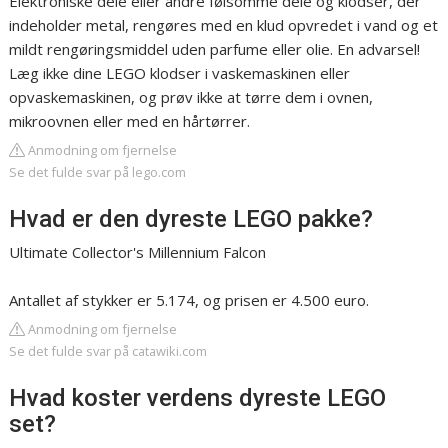
Elektroniske dele eller andre følsomme dele og klodser, der
indeholder metal, rengøres med en klud opvredet i vand og et
mildt rengøringsmiddel uden parfume eller olie. En advarsel!
Læg ikke dine LEGO klodser i vaskemaskinen eller
opvaskemaskinen, og prøv ikke at tørre dem i ovnen,
mikroovnen eller med en hårtørrer.
Anmodning om fjernelse
Se det fulde svar på lego.com
Hvad er den dyreste LEGO pakke?
Ultimate Collector's Millennium Falcon
Antallet af stykker er 5.174, og prisen er 4.500 euro.
Anmodning om fjernelse
Se det fulde svar på catawiki.com
Hvad koster verdens dyreste LEGO
set?