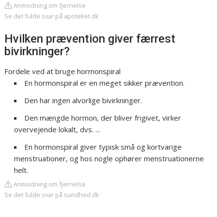
Anmodning om fjernelse
Se det fulde svar på apoteket.dk
Hvilken prævention giver færrest
bivirkninger?
Fordele ved at bruge hormonspiral
En hormonspiral er en meget sikker prævention.
Den har ingen alvorlige bivirkninger.
Den mængde hormon, der bliver frigivet, virker
overvejende lokalt, dvs. ...
En hormonspiral giver typisk små og kortvarige
menstruationer, og hos nogle ophører menstruationerne
helt.
Anmodning om fjernelse
Se det fulde svar på sundhed.dk