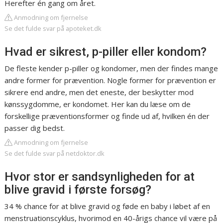
Herefter én gang om året.
Anmodning om fjernelse
Se det fulde svar på apoteket.dk
Hvad er sikrest, p-piller eller kondom?
De fleste kender p-piller og kondomer, men der findes mange
andre former for prævention. Nogle former for prævention er
sikrere end andre, men det eneste, der beskytter mod
kønssygdomme, er kondomet. Her kan du læse om de
forskellige præventionsformer og finde ud af, hvilken én der
passer dig bedst.
Anmodning om fjernelse
Se det fulde svar på netdoktor.dk
Hvor stor er sandsynligheden for at
blive gravid i første forsøg?
34 % chance for at blive gravid og føde en baby i løbet af en
menstruationscyklus, hvorimod en 40-årigs chance vil være på