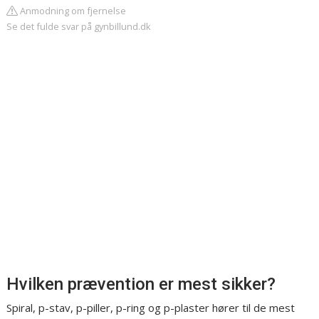
Anmodning om fjernelse
Se det fulde svar på gynbillund.dk
Hvilken prævention er mest sikker?
Spiral, p-stav, p-piller, p-ring og p-plaster hører til de mest