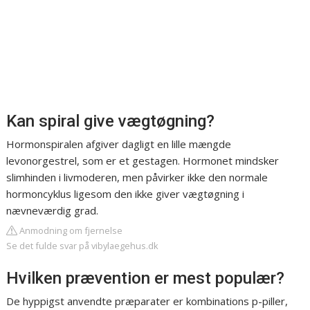
Kan spiral give vægtøgning?
Hormonspiralen afgiver dagligt en lille mængde
levonorgestrel, som er et gestagen. Hormonet mindsker
slimhinden i livmoderen, men påvirker ikke den normale
hormoncyklus ligesom den ikke giver vægtøgning i
nævneværdig grad.
Anmodning om fjernelse
Se det fulde svar på vibylaegehus.dk
Hvilken prævention er mest populær?
De hyppigst anvendte præparater er kombinations p-piller,