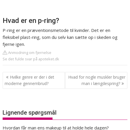
Hvad er en p-ring?
P-ring er en præventionsmetode til kvinder. Det er en
fleksibel plast-ring, som du selv kan sætte op i skeden og
fjerne igen.
Anmodning om fjernelse
Se det fulde svar på apoteket.dk
Indlægsnavigation
Hvilke genre er der i det
Hvad for nogle muskler bruger
moderne gennembrud?
man i længdespring?
Lignende spørgsmål
Hvordan får man ens makeup til at holde hele dagen?