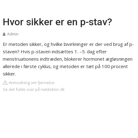
Hvor sikker er en p-stav?
Admin
Er metoden sikker, og hvilke bivirkninger er der ved brug af p-
staven? Hvis p-staven indsættes 1. –5. dag efter
menstruationens indtræden, blokerer hormonet ægløsningen
allerede i første cyklus, og metoden er tæt på 100 procent
sikker.
Anmodning om fjernelse
Se det fulde svar på netdoktor.dk