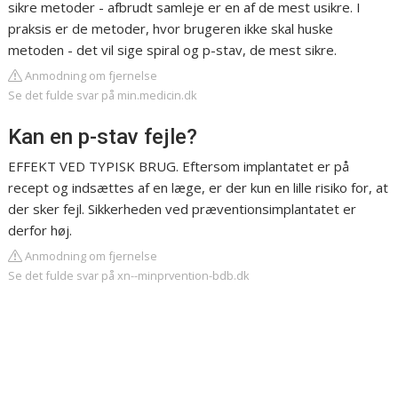
sikre metoder - afbrudt samleje er en af de mest usikre. I
praksis er de metoder, hvor brugeren ikke skal huske
metoden - det vil sige spiral og p-stav, de mest sikre.
Anmodning om fjernelse
Se det fulde svar på min.medicin.dk
Kan en p-stav fejle?
EFFEKT VED TYPISK BRUG. Eftersom implantatet er på
recept og indsættes af en læge, er der kun en lille risiko for, at
der sker fejl. Sikkerheden ved præventionsimplantatet er
derfor høj.
Anmodning om fjernelse
Se det fulde svar på xn--minprvention-bdb.dk