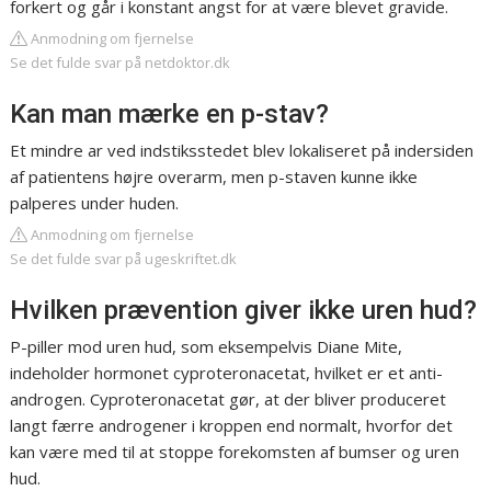
forkert og går i konstant angst for at være blevet gravide.
Anmodning om fjernelse
Se det fulde svar på netdoktor.dk
Kan man mærke en p-stav?
Et mindre ar ved indstiksstedet blev lokaliseret på indersiden
af patientens højre overarm, men p-staven kunne ikke
palperes under huden.
Anmodning om fjernelse
Se det fulde svar på ugeskriftet.dk
Hvilken prævention giver ikke uren hud?
P-piller mod uren hud, som eksempelvis Diane Mite,
indeholder hormonet cyproteronacetat, hvilket er et anti-
androgen. Cyproteronacetat gør, at der bliver produceret
langt færre androgener i kroppen end normalt, hvorfor det
kan være med til at stoppe forekomsten af bumser og uren
hud.