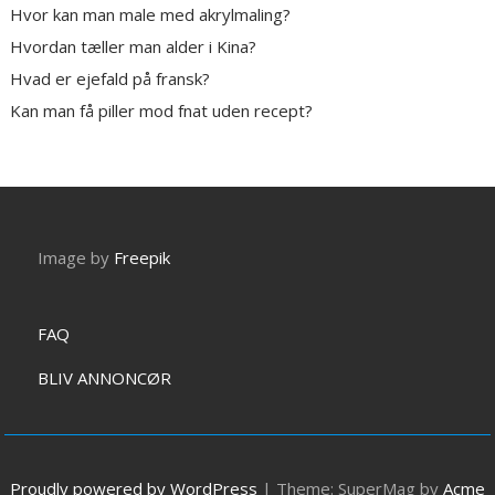
Hvor kan man male med akrylmaling?
Hvordan tæller man alder i Kina?
Hvad er ejefald på fransk?
Kan man få piller mod fnat uden recept?
Image by
Freepik
FAQ
BLIV ANNONCØR
Proudly powered by WordPress
|
Theme: SuperMag by
Acme