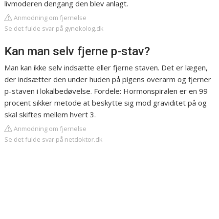
livmoderen dengang den blev anlagt.
Anmodning om fjernelse
Se det fulde svar på gynekolog.dk
Kan man selv fjerne p-stav?
Man kan ikke selv indsætte eller fjerne staven. Det er lægen,
der indsætter den under huden på pigens overarm og fjerner
p-staven i lokalbedøvelse. Fordele: Hormonspiralen er en 99
procent sikker metode at beskytte sig mod graviditet på og
skal skiftes mellem hvert 3.
Anmodning om fjernelse
Se det fulde svar på netdoktor.dk