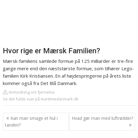
Hvor rige er Mærsk Familien?
Mærsk-familiens samlede formue på 125 milliarder er tre-fire
gange mere end den næststørste formue, som tilhører Lego-
familien Kirk Kristiansen. En af højdespringerne på årets liste
kommer også fra Det Blå Danmark.
Anmodning om fjernelse
Se det fulde svar på maritimedanmark.dk
Indlægsnavigation
Kan man smage et hul i
Hvad gør man med luftrødder?
tanden?