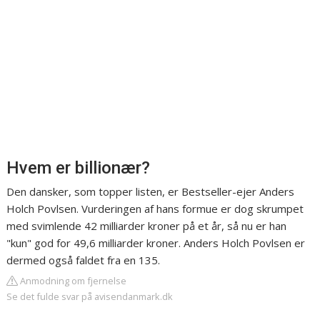
Hvem er billionær?
Den dansker, som topper listen, er Bestseller-ejer Anders
Holch Povlsen. Vurderingen af hans formue er dog skrumpet
med svimlende 42 milliarder kroner på et år, så nu er han
"kun" god for 49,6 milliarder kroner. Anders Holch Povlsen er
dermed også faldet fra en 135.
Anmodning om fjernelse
Se det fulde svar på avisendanmark.dk