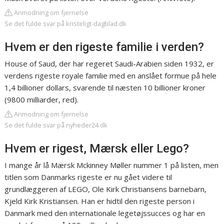
Anmodning om fjernelse
Se det fulde svar på kristeligt-dagblad.dk
Hvem er den rigeste familie i verden?
House of Saud, der har regeret Saudi-Arabien siden 1932, er
verdens rigeste royale familie med en anslået formue på hele
1,4 billioner dollars, svarende til næsten 10 billioner kroner
(9800 milliarder, red).
Anmodning om fjernelse
Se det fulde svar på nyheder24.dk
Hvem er rigest, Mærsk eller Lego?
I mange år lå Mærsk Mckinney Møller nummer 1 på listen, men
titlen som Danmarks rigeste er nu gået videre til
grundlæggeren af LEGO, Ole Kirk Christiansens barnebarn,
Kjeld Kirk Kristiansen. Han er hidtil den rigeste person i
Danmark med den internationale legetøjssucces og har en