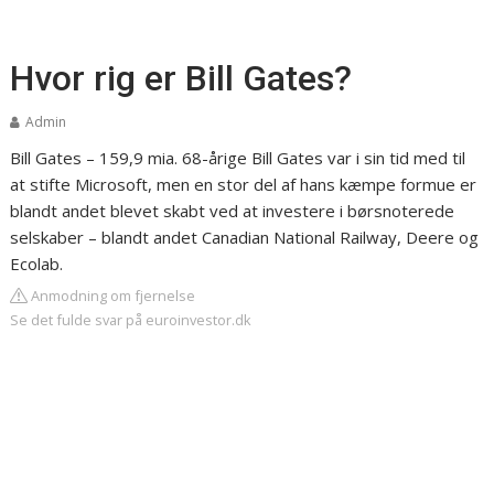
Hvor rig er Bill Gates?
Admin
Bill Gates – 159,9 mia.
68-årige Bill Gates var i sin tid med til
at stifte Microsoft, men en stor del af hans kæmpe formue er
blandt andet blevet skabt ved at investere i børsnoterede
selskaber – blandt andet Canadian National Railway, Deere og
Ecolab.
Anmodning om fjernelse
Se det fulde svar på euroinvestor.dk