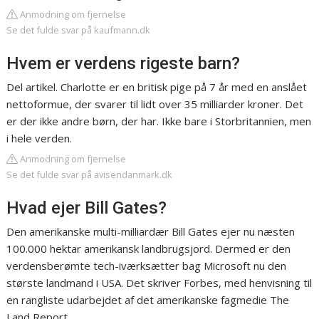
Anmodning om fjernelse
Se det fulde svar på kaufmann.dk
Hvem er verdens rigeste barn?
Del artikel. Charlotte er en britisk pige på 7 år med en anslået
nettoformue, der svarer til lidt over 35 milliarder kroner. Det
er der ikke andre børn, der har. Ikke bare i Storbritannien, men
i hele verden.
Anmodning om fjernelse
Se det fulde svar på avisendanmark.dk
Hvad ejer Bill Gates?
Den amerikanske multi-milliardær Bill Gates ejer nu næsten
100.000 hektar amerikansk landbrugsjord. Dermed er den
verdensberømte tech-iværksætter bag Microsoft nu den
største landmand i USA. Det skriver Forbes, med henvisning til
en rangliste udarbejdet af det amerikanske fagmedie The
Land Report.