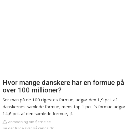
Hvor mange danskere har en formue på
over 100 millioner?
Ser man på de 100 rigestes formue, udgør den 1,9 pct. af
danskernes samlede formue, mens top 1 pct. 's formue udgør
14,6 pct. af den samlede formue, jf.
Anmodning om fjernelse
Se det fulde svar på cepos.dk