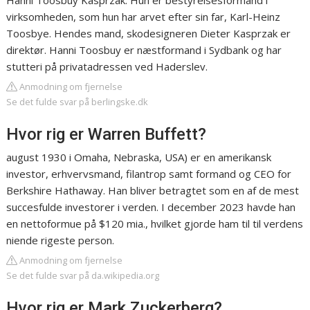
Hanni Toosbuy Kasprzak. Hun er bestyrelsesformand i
virksomheden, som hun har arvet efter sin far, Karl-Heinz
Toosbye. Hendes mand, skodesigneren Dieter Kasprzak er
direktør. Hanni Toosbuy er næstformand i Sydbank og har
stutteri på privatadressen ved Haderslev.
Anmodning om fjernelse
Se det fulde svar på berlingske.dk
Hvor rig er Warren Buffett?
august 1930 i Omaha, Nebraska, USA) er en amerikansk
investor, erhvervsmand, filantrop samt formand og CEO for
Berkshire Hathaway. Han bliver betragtet som en af de mest
succesfulde investorer i verden. I december 2023 havde han
en nettoformue på $120 mia., hvilket gjorde ham til til verdens
niende rigeste person.
Anmodning om fjernelse
Se det fulde svar på da.wikipedia.org
Hvor rig er Mark Zuckerberg?