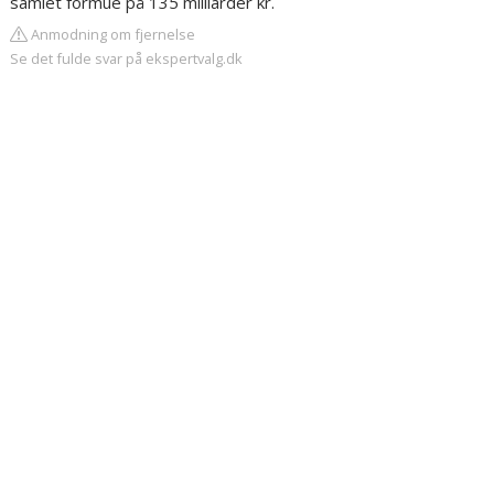
samlet formue på 135 milliarder kr.
Anmodning om fjernelse
Se det fulde svar på ekspertvalg.dk