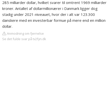
285 milliarder dollar, hvilket svarer til omtrent 1969 milliarder
kroner. Antallet af dollarmillionærer i Danmark ligger dog
stadig under 2021-niveauet, hvor der i alt var 123.300
danskere med en investerbar formue på mere end en million
dollar.
Anmodning om fjernelse
Se det fulde svar på tv2fyn.dk