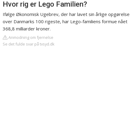
Hvor rig er Lego Familien?
Ifølge Økonomisk Ugebrev, der har lavet sin årlige opgørelse
over Danmarks 100 rigeste, har Lego-familiens formue nået
368,8 milliarder kroner.
Anmodning om fjernelse
Se det fulde svar på tvsyd.dk