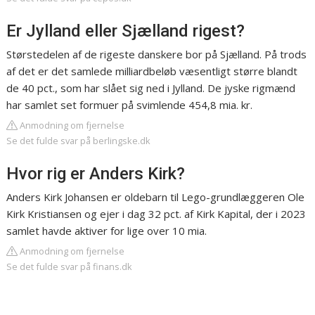
Er Jylland eller Sjælland rigest?
Størstedelen af de rigeste danskere bor på Sjælland. På trods
af det er det samlede milliardbeløb væsentligt større blandt
de 40 pct., som har slået sig ned i Jylland. De jyske rigmænd
har samlet set formuer på svimlende 454,8 mia. kr.
Anmodning om fjernelse
Se det fulde svar på berlingske.dk
Hvor rig er Anders Kirk?
Anders Kirk Johansen er oldebarn til Lego-grundlæggeren Ole
Kirk Kristiansen og ejer i dag 32 pct. af Kirk Kapital, der i 2023
samlet havde aktiver for lige over 10 mia.
Anmodning om fjernelse
Se det fulde svar på finans.dk