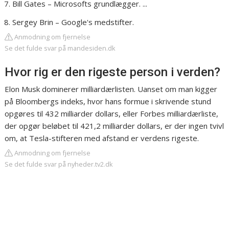
Bill Gates – Microsofts grundlægger. ...
Sergey Brin – Google's medstifter.
Anmodning om fjernelse
Se det fulde svar på mandesiden.dk
Hvor rig er den rigeste person i verden?
Elon Musk dominerer milliardærlisten. Uanset om man kigger
på Bloombergs indeks, hvor hans formue i skrivende stund
opgøres til 432 milliarder dollars, eller Forbes milliardærliste,
der opgør beløbet til 421,2 milliarder dollars, er der ingen tvivl
om, at Tesla-stifteren med afstand er verdens rigeste.
Anmodning om fjernelse
Se det fulde svar på nyheder.tv2.dk