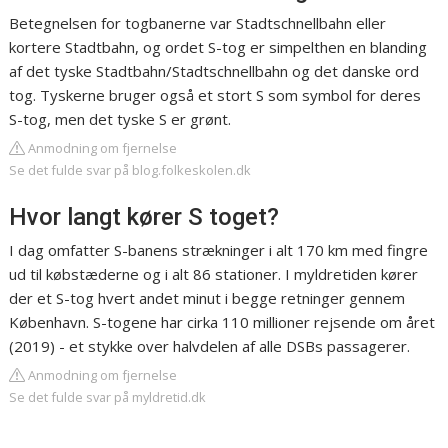
Betegnelsen for togbanerne var Stadtschnellbahn eller
kortere Stadtbahn, og ordet S-tog er simpelthen en blanding
af det tyske Stadtbahn/Stadtschnellbahn og det danske ord
tog. Tyskerne bruger også et stort S som symbol for deres
S-tog, men det tyske S er grønt.
Anmodning om fjernelse
Se det fulde svar på blog.folkeskolen.dk
Hvor langt kører S toget?
I dag omfatter S-banens strækninger i alt 170 km med fingre
ud til købstæderne og i alt 86 stationer. I myldretiden kører
der et S-tog hvert andet minut i begge retninger gennem
København. S-togene har cirka 110 millioner rejsende om året
(2019) - et stykke over halvdelen af alle DSBs passagerer.
Anmodning om fjernelse
Se det fulde svar på myldretid.dk