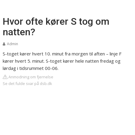
Hvor ofte kører S tog om
natten?
Admin
S-toget kører hvert 10. minut fra morgen til aften – linje F
kører hvert 5. minut. S-toget kører hele natten fredag og
lørdag i tidsrummet 00-06.
Anmodning om fjernelse
Se det fulde svar på dsb.dk