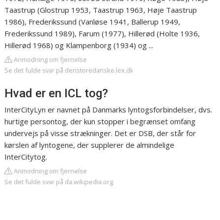
Taastrup (Glostrup 1953, Taastrup 1963, Høje Taastrup
1986), Frederikssund (Vanløse 1941, Ballerup 1949,
Frederikssund 1989), Farum (1977), Hillerød (Holte 1936,
Hillerød 1968) og Klampenborg (1934) og ...
Anmodning om fjernelse
Se det fulde svar på denstoredanske.lex.dk
Hvad er en ICL tog?
InterCityLyn er navnet på Danmarks lyntogsforbindelser, dvs.
hurtige persontog, der kun stopper i begrænset omfang
undervejs på visse strækninger. Det er DSB, der står for
kørslen af lyntogene, der supplerer de almindelige
InterCitytog.
Anmodning om fjernelse
Se det fulde svar på da.wikipedia.org