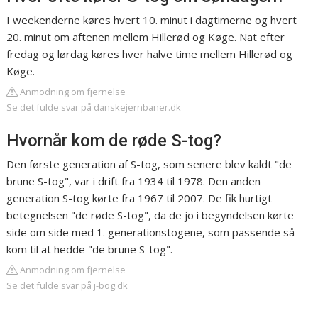
I weekenderne køres hvert 10. minut i dagtimerne og hvert
20. minut om aftenen mellem Hillerød og Køge. Nat efter
fredag og lørdag køres hver halve time mellem Hillerød og
Køge.
Anmodning om fjernelse
Se det fulde svar på danskejernbaner.dk
Hvornår kom de røde S-tog?
Den første generation af S-tog, som senere blev kaldt "de
brune S-tog", var i drift fra 1934 til 1978. Den anden
generation S-tog kørte fra 1967 til 2007. De fik hurtigt
betegnelsen "de røde S-tog", da de jo i begyndelsen kørte
side om side med 1. generationstogene, som passende så
kom til at hedde "de brune S-tog".
Anmodning om fjernelse
Se det fulde svar på j-bog.dk