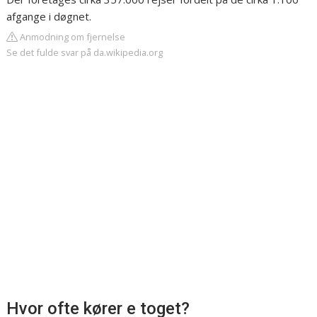
afgange i døgnet.
Anmodning om fjernelse
Se det fulde svar på da.wikipedia.org
Hvor ofte kører e toget?