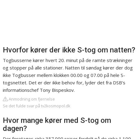
Hvorfor kører der ikke S-tog om natten?
Togbusserne kører hvert 20. minut på de ramte strækninger
og stopper på alle stationer. Natten til søndag kører der dog
ikke Togbusser mellem klokken 00.00 og 07.00 på hele S-
togsnettet. Det er der ikke behov for, lyder det fra DSB's
informationschef Tony Bispeskov.
Anmodning om fjernelse
Se det fulde svar på tv2kosmopol.dk
Hvor mange kører med S-tog om
dagen?
Der foretages cirka 357.000 rejser fordelt på de cirka 1.100