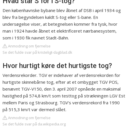
Hvad står S for i S-tog?
Den københavnske bybane blev åbnet af DSB i april 1934 og
blev fra begyndelsen kaldt S-tog eller S-bane. En
undersøgelse viser, at betegnelsen kommer fra tysk, hvor
man i 1924 havde åbnet et elektrificeret nærbanesystem,
som i 1930 fik navnet Stadt-Bahn.
Anmodning om fjernelse
Se det fulde svar på kristeligt-dagblad.dk
Hvor hurtigt køre det hurtigste tog?
Verdensrekorder. TGV er indehaver af verdensrekorden for
hurtigste skinnebårne tog, efter at et ombygget TGV POS,
benævnt TGV-V150, den 3. april 2007 opnåede en maksimal
hastighed på 574,8 km/t som testtog på strækningen LGV Est
mellem Paris og Strasbourg. TGV's verdensrekord fra 1990
på 515,3 km/t var dermed slået.
Anmodning om fjernelse
Se det fulde svar på da.wikipedia.org