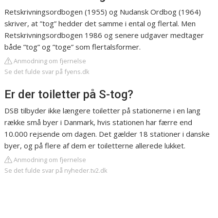
Retskrivningsordbogen (1955) og Nudansk Ordbog (1964)
skriver, at ”tog” hedder det samme i ental og flertal. Men
Retskrivningsordbogen 1986 og senere udgaver medtager
både ”tog” og ”toge” som flertalsformer.
Anmodning om fjernelse
Se det fulde svar på fyens.dk
Er der toiletter på S-tog?
DSB tilbyder ikke længere toiletter på stationerne i en lang
række små byer i Danmark, hvis stationen har færre end
10.000 rejsende om dagen. Det gælder 18 stationer i danske
byer, og på flere af dem er toiletterne allerede lukket.
Anmodning om fjernelse
Se det fulde svar på nyheder.tv2.dk