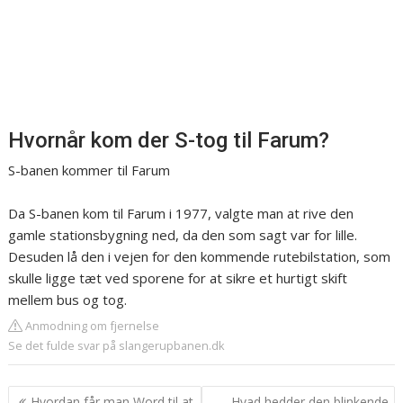
Hvornår kom der S-tog til Farum?
S-banen kommer til Farum
Da S-banen kom til Farum i 1977, valgte man at rive den
gamle stationsbygning ned, da den som sagt var for lille.
Desuden lå den i vejen for den kommende rutebilstation, som
skulle ligge tæt ved sporene for at sikre et hurtigt skift
mellem bus og tog.
Anmodning om fjernelse
Se det fulde svar på slangerupbanen.dk
Indlægsnavigation
Hvordan får man Word til at
Hvad hedder den blinkende