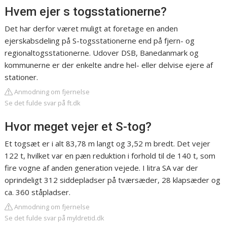
Hvem ejer s togsstationerne?
Det har derfor været muligt at foretage en anden
ejerskabsdeling på S-togsstationerne end på fjern- og
regionaltogsstationerne. Udover DSB, Banedanmark og
kommunerne er der enkelte andre hel- eller delvise ejere af
stationer.
Anmodning om fjernelse
Se det fulde svar på ft.dk
Hvor meget vejer et S-tog?
Et togsæt er i alt 83,78 m langt og 3,52 m bredt. Det vejer
122 t, hvilket var en pæn reduktion i forhold til de 140 t, som
fire vogne af anden generation vejede. I litra SA var der
oprindeligt 312 siddepladser på tværsæder, 28 klapsæder og
ca. 360 ståpladser.
Anmodning om fjernelse
Se det fulde svar på myldretid.dk