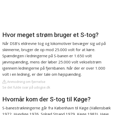
Hvor meget strøm bruger et S-tog?
Når DSB's eldrevne tog og lokomotiver bevæger sig ud på
skinnerne, bruger de op mod 25.000 volt for at køre.
Spændingen i ledningerne på S-banen er 1.650 volt
jævnspænding, mens der løber 25.000 volt vekselstrøm
igennem ledningerne på fjernbanen. Når der er over 1.000
volt i en ledning, er der tale om højspænding.
Anmodning om fjernelse
Se det fulde svar på udogse.dk
Hvornår kom der S-tog til Køge?
S-banestrækningerne går fra København til Køge (Vallensbæk
1972, Hundige 1976, Solrød Strand 1979, Køge 1983), Høje