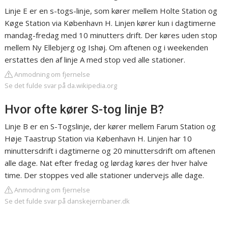
Linje E er en s-togs-linje, som kører mellem Holte Station og
Køge Station via København H. Linjen kører kun i dagtimerne
mandag-fredag med 10 minutters drift. Der køres uden stop
mellem Ny Ellebjerg og Ishøj. Om aftenen og i weekenden
erstattes den af linje A med stop ved alle stationer.
Anmodning om fjernelse
Se det fulde svar på da.wikipedia.org
Hvor ofte kører S-tog linje B?
Linje B er en S-Togslinje, der kører mellem Farum Station og
Høje Taastrup Station via København H. Linjen har 10
minuttersdrift i dagtimerne og 20 minuttersdrift om aftenen
alle dage. Nat efter fredag og lørdag køres der hver halve
time. Der stoppes ved alle stationer undervejs alle dage.
Anmodning om fjernelse
Se det fulde svar på danskejernbaner.dk