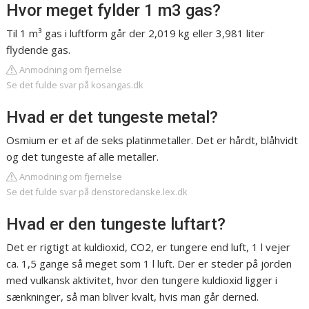
Hvor meget fylder 1 m3 gas?
Til 1 m³ gas i luftform går der 2,019 kg eller 3,981 liter
flydende gas.
Anmodning om fjernelse
Se det fulde svar på kosangas.dk
Hvad er det tungeste metal?
Osmium er et af de seks platinmetaller. Det er hårdt, blåhvidt
og det tungeste af alle metaller.
Anmodning om fjernelse
Se det fulde svar på denstoredanske.lex.dk
Hvad er den tungeste luftart?
Det er rigtigt at kuldioxid, CO2, er tungere end luft, 1 l vejer
ca. 1,5 gange så meget som 1 l luft. Der er steder på jorden
med vulkansk aktivitet, hvor den tungere kuldioxid ligger i
sænkninger, så man bliver kvalt, hvis man går derned.