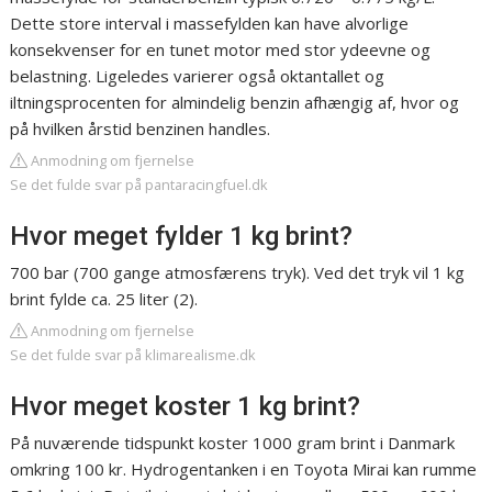
Dette store interval i massefylden kan have alvorlige
konsekvenser for en tunet motor med stor ydeevne og
belastning. Ligeledes varierer også oktantallet og
iltningsprocenten for almindelig benzin afhængig af, hvor og
på hvilken årstid benzinen handles.
Anmodning om fjernelse
Se det fulde svar på pantaracingfuel.dk
Hvor meget fylder 1 kg brint?
700 bar (700 gange atmosfærens tryk). Ved det tryk vil 1 kg
brint fylde ca. 25 liter (2).
Anmodning om fjernelse
Se det fulde svar på klimarealisme.dk
Hvor meget koster 1 kg brint?
På nuværende tidspunkt koster 1000 gram brint i Danmark
omkring 100 kr. Hydrogentanken i en Toyota Mirai kan rumme