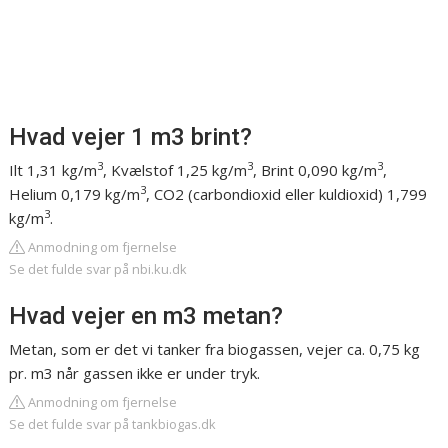
Hvad vejer 1 m3 brint?
3
3
3
Ilt 1,31 kg/m
, Kvælstof 1,25 kg/m
, Brint 0,090 kg/m
,
3
Helium 0,179 kg/m
, CO2 (carbondioxid eller kuldioxid) 1,799
3
kg/m
.
Anmodning om fjernelse
Se det fulde svar på nbi.ku.dk
Hvad vejer en m3 metan?
Metan, som er det vi tanker fra biogassen, vejer ca. 0,75 kg
pr. m3 når gassen ikke er under tryk.
Anmodning om fjernelse
Se det fulde svar på tankbiogas.dk