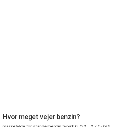
Hvor meget vejer benzin?
massefylde for standerbenzin typisk 0.720 – 0.775 kg/L.