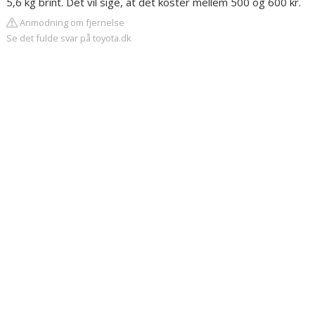
5,6 kg brint. Det vil sige, at det koster mellem 500 og 600 kr.
Anmodning om fjernelse
Se det fulde svar på toyota.dk