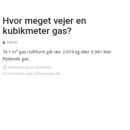
Hvor meget vejer en
kubikmeter gas?
Admin
Til 1 m³ gas i luftform går der 2,019 kg eller 3,981 liter
flydende gas.
Anmodning om fjernelse
Se det fulde svar på kosangas.dk