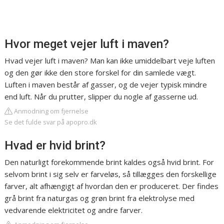
Hvor meget vejer luft i maven?
Hvad vejer luft i maven? Man kan ikke umiddelbart veje luften
og den gør ikke den store forskel for din samlede vægt.
Luften i maven består af gasser, og de vejer typisk mindre
end luft. Når du prutter, slipper du nogle af gasserne ud.
Anmodning om fjernelse
Se det fulde svar på apopro.dk
Hvad er hvid brint?
Den naturligt forekommende brint kaldes også hvid brint. For
selvom brint i sig selv er farveløs, så tillægges den forskellige
farver, alt afhængigt af hvordan den er produceret. Der findes
grå brint fra naturgas og grøn brint fra elektrolyse med
vedvarende elektricitet og andre farver.