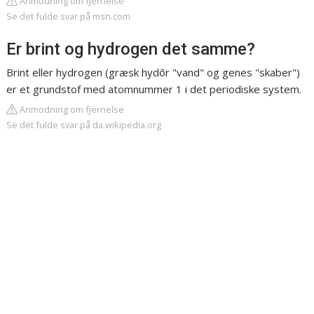
Anmodning om fjernelse
Se det fulde svar på msn.com
Er brint og hydrogen det samme?
Brint eller hydrogen (græsk hydōr "vand" og genes "skaber")
er et grundstof med atomnummer 1 i det periodiske system.
Anmodning om fjernelse
Se det fulde svar på da.wikipedia.org