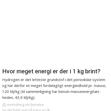
Hvor meget energi er der i 1 kg brint?
Hydrogen er det letteste grundstof i det periodiske system
og har derfor et meget fordelagtigt energiindhold pr. masse,
120 MJ/kg (til sammenligning har benzin masseenergitæt-
heden, 43,9 MJ/kg).
Anmodning om fjernelse
Se det fulde svar på inano.au.dk