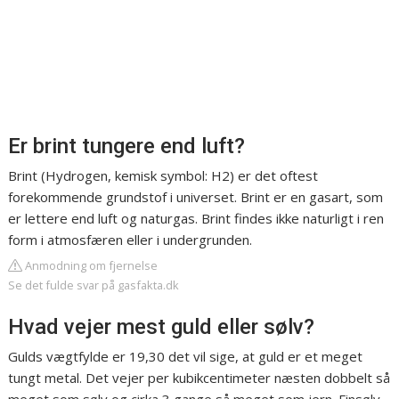
Er brint tungere end luft?
Brint (Hydrogen, kemisk symbol: H2) er det oftest
forekommende grundstof i universet. Brint er en gasart, som
er lettere end luft og naturgas. Brint findes ikke naturligt i ren
form i atmosfæren eller i undergrunden.
Anmodning om fjernelse
Se det fulde svar på gasfakta.dk
Hvad vejer mest guld eller sølv?
Gulds vægtfylde er 19,30 det vil sige, at guld er et meget
tungt metal. Det vejer per kubikcentimeter næsten dobbelt så