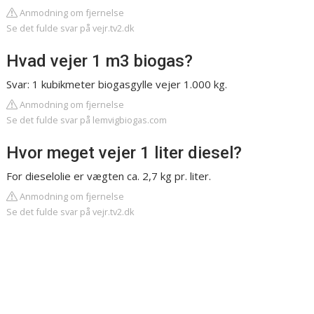
Anmodning om fjernelse
Se det fulde svar på vejr.tv2.dk
Hvad vejer 1 m3 biogas?
Svar: 1 kubikmeter biogasgylle vejer 1.000 kg.
Anmodning om fjernelse
Se det fulde svar på lemvigbiogas.com
Hvor meget vejer 1 liter diesel?
For dieselolie er vægten ca. 2,7 kg pr. liter.
Anmodning om fjernelse
Se det fulde svar på vejr.tv2.dk