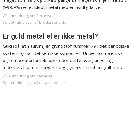
meget som sølv og cirka 3 gange så meget som jern. Finsølv
(999,9‰) er et blødt metal med en hvidlig farve.
Anmodning om fjernelse
Se det fulde svar på brodersens.dk
Er guld metal eller ikke metal?
Guld (på latin aurum) er grundstof nummer 79 i det periodiske
system og har det kemiske symbol Au. Under normale tryk-
og temperaturforhold optræder dette overgangs- og
ædelmetal som et meget tungt, yderst formbart gult metal.
Anmodning om fjernelse
Se det fulde svar på da.wikipedia.org