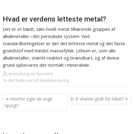
Hvad er verdens letteste metal?
Det er et blødt, sølv-hvidt metal tilhørende gruppen af
alkalimetaller i det periodiske system. Ved
standardbetingelser er det det letteste metal og det faste
grundstof med mindst massefylde. Lithium er, som alle
alkalimetaller, stærkt reaktivt og brændbart, og af denne
grund opbevares det normalt i mineralolie.
Anmodning om fjernelse
Se det fulde svar på da.wikipedia.org
Indlægsnavigation
Hvorfor siger de unge
Er B vitamin godt for håret?
spurgt?