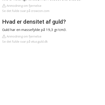
Anmodning om fjernelse
Se det fulde svar på crowcon.com
Hvad er densitet af guld?
Guld har en massefylde på 19,3 gr/cm3.
Anmodning om fjernelse
Se det fulde svar på vitusguld.dk