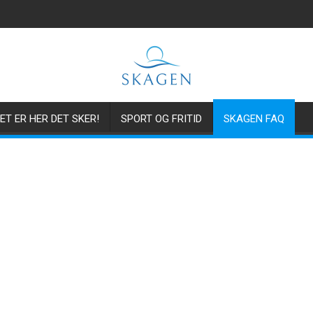
ET ER HER DET SKER!
SPORT OG FRITID
SKAGEN FAQ