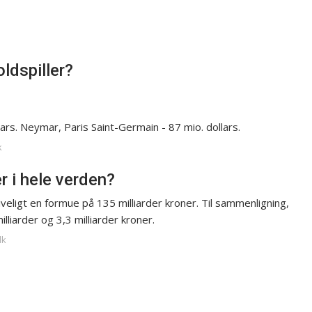
ldspiller?
ars. Neymar, Paris Saint-Germain - 87 mio. dollars.
k
r i hele verden?
giveligt en formue på 135 milliarder kroner. Til sammenligning,
liarder og 3,3 milliarder kroner.
dk