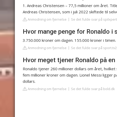
1. Andreas Christensen – 77,5 millioner om året. Title
Andreas Christensen, som i juli 2022 skiftede til sel
Anmodning om fjernelse
Se det fulde svar på spilxpe
Hvor mange penge for Ronaldo i 
3.750.000 kroner om dagen. 155.000 kroner i timen. 
Anmodning om fjernelse
Se det fulde svar på sport.tv2
Hvor meget tjener Ronaldo på en
Ronaldo tjener 260 millioner dollars om året, hvilket 
fem millioner kroner om dagen. Lionel Messi ligger 
dollars.
Anmodning om fjernelse
Se det fulde svar på bold.dk