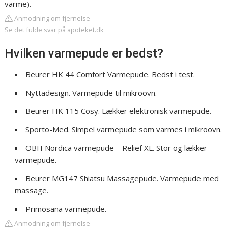
varme).
Anmodning om fjernelse
Se det fulde svar på apoteket.dk
Hvilken varmepude er bedst?
Beurer HK 44 Comfort Varmepude. Bedst i test.
Nyttadesign. Varmepude til mikroovn.
Beurer HK 115 Cosy. Lækker elektronisk varmepude.
Sporto-Med. Simpel varmepude som varmes i mikroovn.
OBH Nordica varmepude – Relief XL. Stor og lækker
varmepude.
Beurer MG147 Shiatsu Massagepude. Varmepude med
massage.
Primosana varmepude.
Anmodning om fjernelse