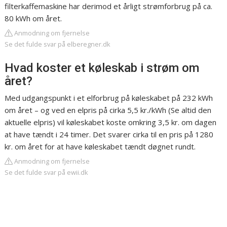
filterkaffemaskine har derimod et årligt strømforbrug på ca.
80 kWh om året.
Anmodning om fjernelse
Se det fulde svar på elberegner.dk
Hvad koster et køleskab i strøm om
året?
Med udgangspunkt i et elforbrug på køleskabet på 232 kWh
om året – og ved en elpris på cirka 5,5 kr./kWh (Se altid den
aktuelle elpris) vil køleskabet koste omkring 3,5 kr. om dagen
at have tændt i 24 timer. Det svarer cirka til en pris på 1280
kr. om året for at have køleskabet tændt døgnet rundt.
Anmodning om fjernelse
Se det fulde svar på ewii.dk