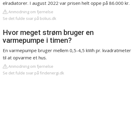
elradiatorer. I august 2022 var prisen helt oppe på 86.000 kr.
Anmodning om fjernelse
Se det fulde svar på bolius.dk
Hvor meget strøm bruger en
varmepumpe i timen?
En varmepumpe bruger mellem 0,5-4,5 kWh pr. kvadratmeter
til at opvarme et hus.
Anmodning om fjernelse
Se det fulde svar på findenergi.dk