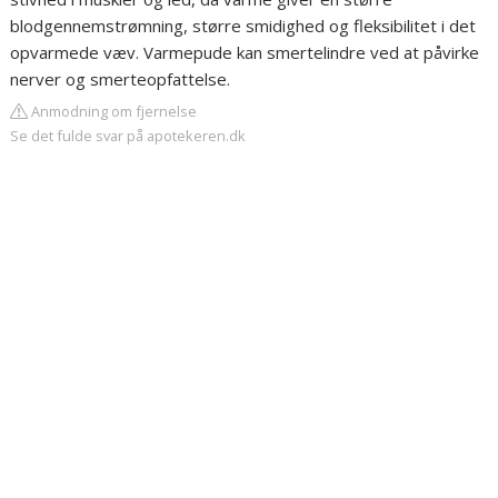
blodgennemstrømning, større smidighed og fleksibilitet i det
opvarmede væv. Varmepude kan smertelindre ved at påvirke
nerver og smerteopfattelse.
Anmodning om fjernelse
Se det fulde svar på apotekeren.dk