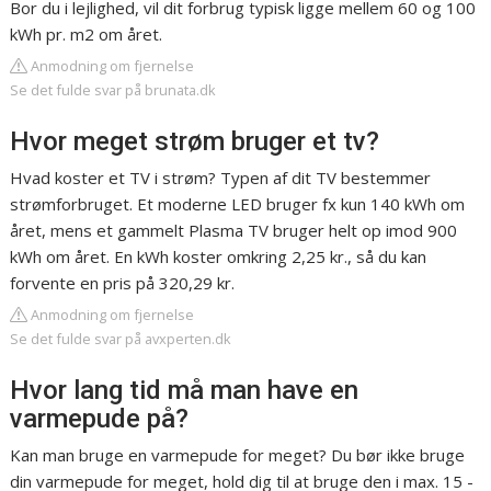
Bor du i lejlighed, vil dit forbrug typisk ligge mellem 60 og 100
kWh pr. m2 om året.
Anmodning om fjernelse
Se det fulde svar på brunata.dk
Hvor meget strøm bruger et tv?
Hvad koster et TV i strøm? Typen af dit TV bestemmer
strømforbruget. Et moderne LED bruger fx kun 140 kWh om
året, mens et gammelt Plasma TV bruger helt op imod 900
kWh om året. En kWh koster omkring 2,25 kr., så du kan
forvente en pris på 320,29 kr.
Anmodning om fjernelse
Se det fulde svar på avxperten.dk
Hvor lang tid må man have en
varmepude på?
Kan man bruge en varmepude for meget? Du bør ikke bruge
din varmepude for meget, hold dig til at bruge den i max. 15 -