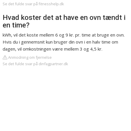
Se det fulde svar på fitnesshelp.dk
Hvad koster det at have en ovn tændt i
en time?
kWh, vil det koste mellem 6 og 9 kr. pr. time at bruge en ovn.
Hvis du i gennemsnit kun bruger din ovn i en halv time om
dagen, vil omkostningen være mellem 3 og 4,5 kr.
Anmodning om fjernelse
Se det fulde svar på dinfagpartner.dk