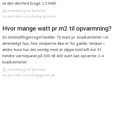
vil den dermed bruge 2,5 kWh.
Anmodning om fjernelse
Se det fulde svar på billig-strom.dk
Hvor mange watt pr m2 til opvarmning?
En tommelfingerregel hedder 70 watt pr. kvadratmeter i et
almindeligt hus, hvis vinduerne ikke er for gamle. Vinduer i
ældre huse har det nemlig med at slippe kold luft ind. Et
mindre varmepanel på 300 till 400 watt kan opvarme 2-4
kvadratmeter.
Anmodning om fjernelse
Se det fulde svar på elgiganten.dk