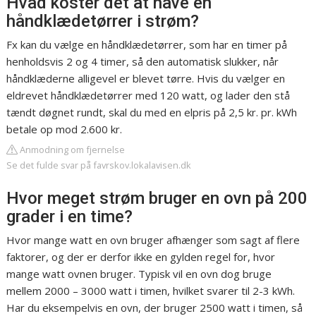
Hvad koster det at have en
håndklædetørrer i strøm?
Fx kan du vælge en håndklædetørrer, som har en timer på
henholdsvis 2 og 4 timer, så den automatisk slukker, når
håndklæderne alligevel er blevet tørre. Hvis du vælger en
eldrevet håndklædetørrer med 120 watt, og lader den stå
tændt døgnet rundt, skal du med en elpris på 2,5 kr. pr. kWh
betale op mod 2.600 kr.
Anmodning om fjernelse
Se det fulde svar på favrskov.lokalavisen.dk
Hvor meget strøm bruger en ovn på 200
grader i en time?
Hvor mange watt en ovn bruger afhænger som sagt af flere
faktorer, og der er derfor ikke en gylden regel for, hvor
mange watt ovnen bruger. Typisk vil en ovn dog bruge
mellem 2000 – 3000 watt i timen, hvilket svarer til 2-3 kWh.
Har du eksempelvis en ovn, der bruger 2500 watt i timen, så