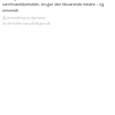
varmtvandsbeholder, bruger den tilsvarende mindre – og
omvendt.
Anmodning om fjernelse
Se det fulde svar på billigvvs.dk