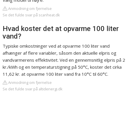
Vælg model til højre.
Anmodning om fjernelse
Se det fulde svar på scanheat.dk
Hvad koster det at opvarme 100 liter
vand?
Typiske omkostninger ved at opvarme 100 liter vand
afhænger af flere variabler, såsom den aktuelle elpris og
vandvarmerens effektivitet. Ved en gennemsnitlig elpris på 2
kr./kWh og en temperaturstigning på 50°C, koster det cirka
11,62 kr. at opvarme 100 liter vand fra 10°C til 60°C.
Anmodning om fjernelse
Se det fulde svar på altidenergi.dk