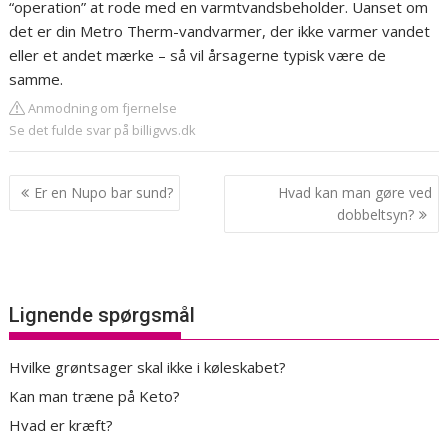
“operation” at rode med en varmtvandsbeholder. Uanset om
det er din Metro Therm-vandvarmer, der ikke varmer vandet
eller et andet mærke – så vil årsagerne typisk være de
samme.
Anmodning om fjernelse
Se det fulde svar på billigvvs.dk
Indlægsnavigation
Er en Nupo bar sund?
Hvad kan man gøre ved
dobbeltsyn?
Lignende spørgsmål
Hvilke grøntsager skal ikke i køleskabet?
Kan man træne på Keto?
Hvad er kræft?