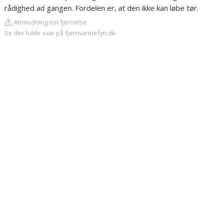
rådighed ad gangen. Fordelen er, at den ikke kan løbe tør.
Anmodning om fjernelse
Se det fulde svar på fjernvarmefyn.dk