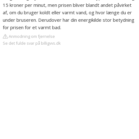
15 kroner per minut, men prisen bliver blandt andet påvirket
af, om du bruger koldt eller varmt vand, og hvor længe du er
under bruseren. Derudover har din energikilde stor betydning
for prisen for et varmt bad.
Anmodning om fjernelse
Se det fulde svar på billigvvs.dk