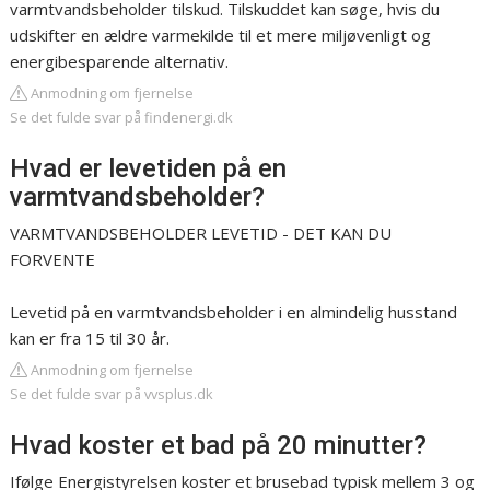
varmtvandsbeholder tilskud. Tilskuddet kan søge, hvis du
udskifter en ældre varmekilde til et mere miljøvenligt og
energibesparende alternativ.
Anmodning om fjernelse
Se det fulde svar på findenergi.dk
Hvad er levetiden på en
varmtvandsbeholder?
VARMTVANDSBEHOLDER LEVETID - DET KAN DU
FORVENTE
Levetid på en varmtvandsbeholder i en almindelig husstand
kan er fra 15 til 30 år.
Anmodning om fjernelse
Se det fulde svar på vvsplus.dk
Hvad koster et bad på 20 minutter?
Ifølge Energistyrelsen koster et brusebad typisk mellem 3 og