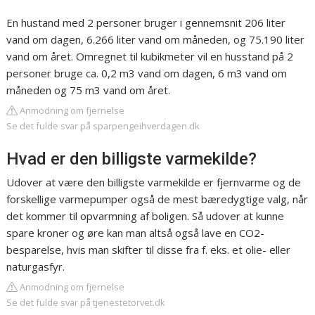
En hustand med 2 personer bruger i gennemsnit 206 liter
vand om dagen, 6.266 liter vand om måneden, og 75.190 liter
vand om året. Omregnet til kubikmeter vil en husstand på 2
personer bruge ca. 0,2 m3 vand om dagen, 6 m3 vand om
måneden og 75 m3 vand om året.
Anmodning om fjernelse
Se det fulde svar på sparpengeihverdagen.dk
Hvad er den billigste varmekilde?
Udover at være den billigste varmekilde er fjernvarme og de
forskellige varmepumper også de mest bæredygtige valg, når
det kommer til opvarmning af boligen. Så udover at kunne
spare kroner og øre kan man altså også lave en CO2-
besparelse, hvis man skifter til disse fra f. eks. et olie- eller
naturgasfyr.
Anmodning om fjernelse
Se det fulde svar på tjenestetorvet.dk