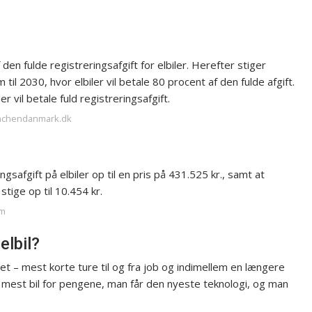
en fulde registreringsafgift for elbiler. Herefter stiger
il 2030, hvor elbiler vil betale 80 procent af den fulde afgift.
 vil betale fuld registreringsafgift.
anchendanmark.dk
ngsafgift på elbiler op til en pris på 431.525 kr., samt at
stige op til 10.454 kr.
om
elbil?
t – mest korte ture til og fra job og indimellem en længere
an mest bil for pengene, man får den nyeste teknologi, og man