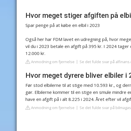
Hvor meget stiger afgiften på elbi
Spar penge på at købe en elbil i 2023
Også her har FDM lavet en udregning på, hvor meget a
vil du i 2023 betale en afgift på 395 kr. I 2024 tager 
12.000 kr.
Anmodning om fjernelse
Se det fulde svar på alfinans
Hvor meget dyrere bliver elbiler i
Før stod elbilerne til at stige med 10.593 kr., og der
gør. Elbilerne kommer til en stige en smule mindre end
have en afgift på i alt 8.225 i 2024. Året efter vil afg
Anmodning om fjernelse
Se det fulde svar på bilmagas