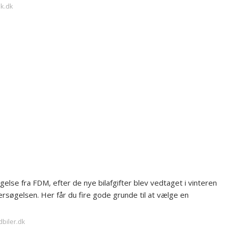
nk.dk
øgelse fra FDM, efter de nye bilafgifter blev vedtaget i vinteren
ndersøgelsen. Her får du fire gode grunde til at vælge en
dbiler.dk