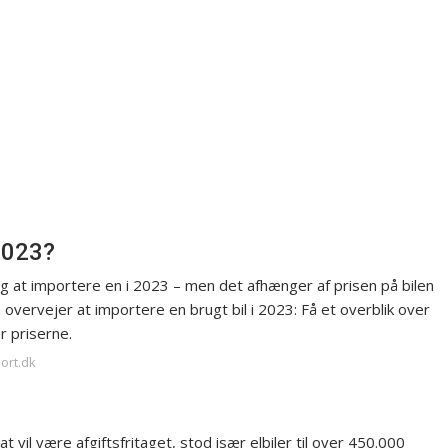
 2023?
sig at importere en i 2023 – men det afhænger af prisen på bilen
 overvejer at importere en brugt bil i 2023: Få et overblik over
r priserne.
ort.dk
 vil være afgiftsfritaget, stod især elbiler til over 450.000