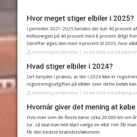
Hvor meget stiger elbiler i 2025?
I perioden 2021-2025 betales der kun 40 procent af d
indfasningen på 40 procent med 8 procent årligt frem t
Derefter øges den med 4 procent til 2035, hvor elbiler
Anmodning om fjernelse
Se det fulde svar på autobr
Hvad stiger elbiler i 2024?
Det betyder i praksis, at der i 2024 ikke er registreri
registreringsafgiften på elbiler over dette beløb kan 
Anmodning om fjernelse
Se det fulde svar på kpmg.c
Hvornår giver det mening at købe 
Hvis man som de fleste kører cirka 20.000 km om åre
tur, så skal man helt klart vælge en elbil. Her får m
får den bedste brændstoføkonomi.