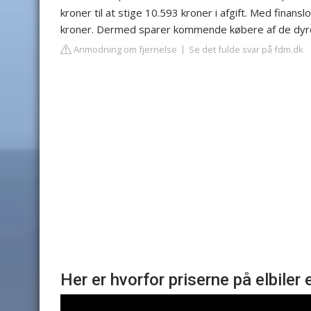
kroner til at stige 10.593 kroner i afgift. Med finans
kroner. Dermed sparer kommende købere af de dyrere
Anmodning om fjernelse
Se det fulde svar på fdm.dk
Her er hvorfor priserne på elbiler er