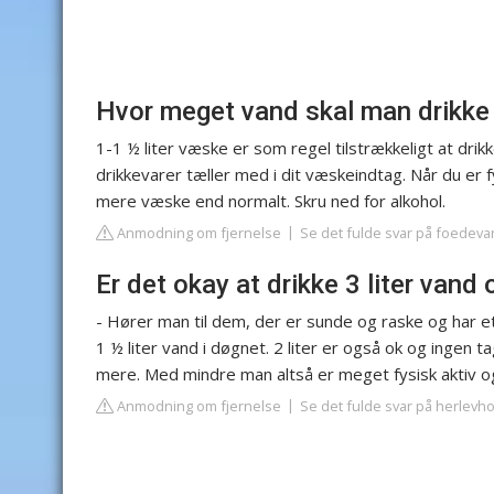
Hvor meget vand skal man drikke 
1-1 ½ liter væske er som regel tilstrækkeligt at dri
drikkevarer tæller med i dit væskeindtag. Når du er f
mere væske end normalt. Skru ned for alkohol.
Anmodning om fjernelse
Se det fulde svar på foedeva
Er det okay at drikke 3 liter van
- Hører man til dem, der er sunde og raske og har et 
1 ½ liter vand i døgnet. 2 liter er også ok og ingen t
mere. Med mindre man altså er meget fysisk aktiv o
Anmodning om fjernelse
Se det fulde svar på herlevho