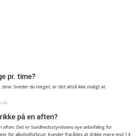
e pr. time?
 time. Sveder du meget, er det altså ikke muligt at
ls.dk
ikke på en aften?
n aften. Det er Sundhedsstyrelsens nye anbefaling for
ger for alkoholforbrug: Kvinder frarådes at drikke mere end 14