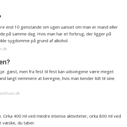
?
mere end 10 genstande om ugen uanset om man er mand eller
nde på samme dag. Hvis man har et forbrug, der ligger på
dvikle sygdomme på grund af alkohol.
or.dk
ten?
pr. gæst, men fra fest til fest kan udsvingene være meget
d langt nemmere at beregne, hvis man kender lidt til sine
-jomfruen.dk
 Cirka 400 ml ved mindre intense aktiviteter, cirka 800 ml ved
e væske, du taber.