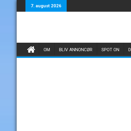
Skip
7. august 2026
to
content
OM
BLIV ANNONCØR
SPOT ON
D