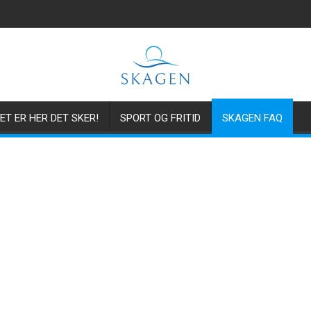
ET ER HER DET SKER!
SPORT OG FRITID
SKAGEN FAQ