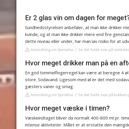
Er 2 glas vin om dagen for meget
Sundhedsstyrelsen anbefaler, at man ikke drikker 
kvinde, og at man ikke drikker mere end fire gensta
dette niveau eller under, har man lav risiko for at u
Anmodning om fjernelse
Se det fulde svar på netdokt
Hvor meget drikker man på en af
En god tommelfingerregel kan være at beregne 4 øl 
store. Sodavand: Ligesom med øl er det med sodavan
gæsters vaner og smag.
Anmodning om fjernelse
Se det fulde svar på kokken
Hvor meget væske i timen?
Væskeindtaget bliver da normalt 400-800 ml pr. time.
intense aktiviteter. Målet er at erstatte den mængd