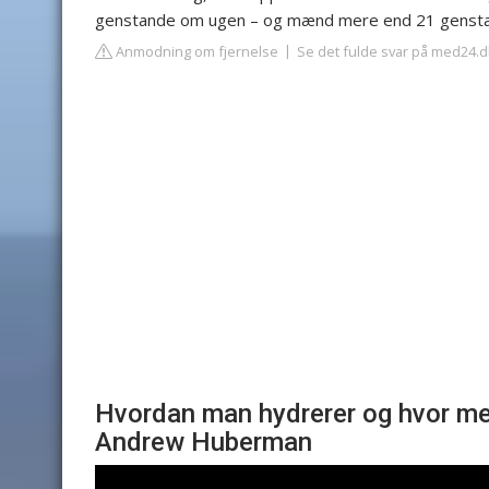
genstande om ugen – og mænd mere end 21 genst
Anmodning om fjernelse
Se det fulde svar på med24.d
Hvordan man hydrerer og hvor meg
Andrew Huberman