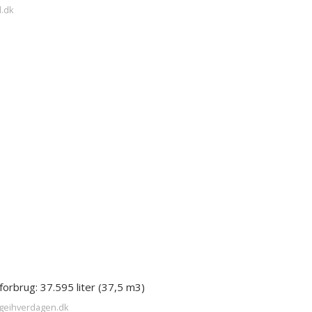
d.dk
forbrug: 37.595 liter (37,5 m3)
ngeihverdagen.dk