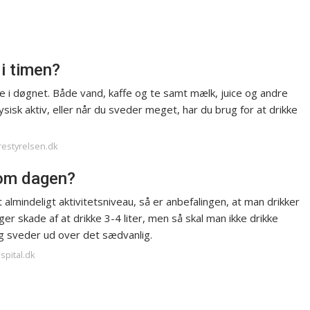
i timen?
kke i døgnet. Både vand, kaffe og te samt mælk, juice og andre
ysisk aktiv, eller når du sveder meget, har du brug for at drikke
restyrelsen.dk
d om dagen?
almindeligt aktivitetsniveau, så er anbefalingen, at man drikker
ager skade af at drikke 3-4 liter, men så skal man ikke drikke
g sveder ud over det sædvanlig.
spital.dk