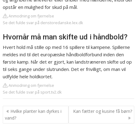
opstår en mulighed for skud på mål.
Anmodning om fjernelse
Se det fulde svar på denstoredanske.lex.dk
Hvornår må man skifte ud i håndbold?
Hvert hold må stille op med 16 spillere til kampene. Spillerne
meldes ind til det europæiske håndboldforbund inden den
første kamp. Når det er gjort, kan landstræneren skifte ud op
til seks gange under slutrunden. Det er frivilligt, om man vil
udfylde hele holdkortet.
Anmodning om fjernelse
Se det fulde svar på sport.tv2.dk
Indlægsnavigation
Hvilke planter kan dyrkes i
Kan fætter og kusine få børn?
vand?