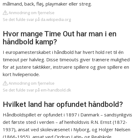
målmand, back, fløj, playmaker eller streg.
Anmodning om fjernelse
Se det fulde svar på da.wikipedia.org
Hvor mange Time Out har man i en
håndbold kamp?
I europamesterskabet i håndbold har hvert hold ret til én
timeout per halvleg. Disse timeouts giver trænere mulighed
for at justere taktikker, instruere spillere og give spillere en
kort hvileperiode.
Anmodning om fjernelse
Se det fulde svar på em-handbold.dk
Hvilket land har opfundet håndbold?
Håndboldspillet er opfundet i 1897 i Danmark – sandsynligvis
det første sted i verden – af henholdsvis R.N. Ernst (1872-
1937), ansat ved skolevæsenet i Nyborg, og Holger Nielsen
(1866-1955), ansat ved Ordrup Latin- og Realskole.