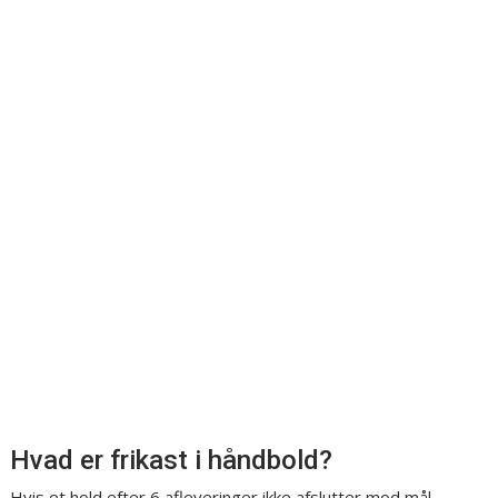
Hvad er frikast i håndbold?
Hvis et hold efter 6 afleveringer ikke afslutter mod mål,