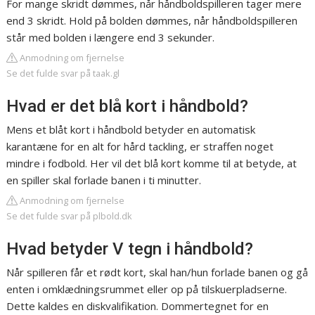
For mange skridt dømmes, når håndboldspilleren tager mere
end 3 skridt. Hold på bolden dømmes, når håndboldspilleren
står med bolden i længere end 3 sekunder.
Anmodning om fjernelse
Se det fulde svar på taak.gl
Hvad er det blå kort i håndbold?
Mens et blåt kort i håndbold betyder en automatisk
karantæne for en alt for hård tackling, er straffen noget
mindre i fodbold. Her vil det blå kort komme til at betyde, at
en spiller skal forlade banen i ti minutter.
Anmodning om fjernelse
Se det fulde svar på plbold.dk
Hvad betyder V tegn i håndbold?
Når spilleren får et rødt kort, skal han/hun forlade banen og gå
enten i omklædningsrummet eller op på tilskuerpladserne.
Dette kaldes en diskvalifikation. Dommertegnet for en