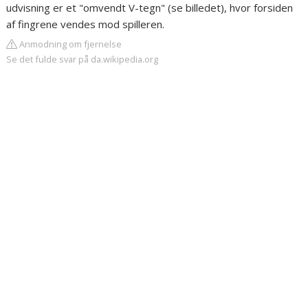
udvisning er et "omvendt V-tegn" (se billedet), hvor forsiden
af fingrene vendes mod spilleren.
Anmodning om fjernelse
Se det fulde svar på da.wikipedia.org