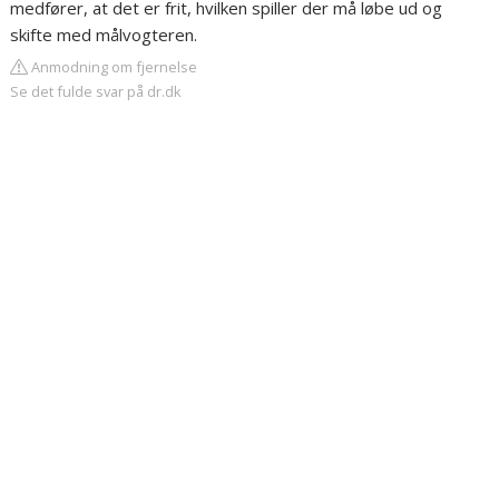
medfører, at det er frit, hvilken spiller der må løbe ud og
skifte med målvogteren.
Anmodning om fjernelse
Se det fulde svar på dr.dk