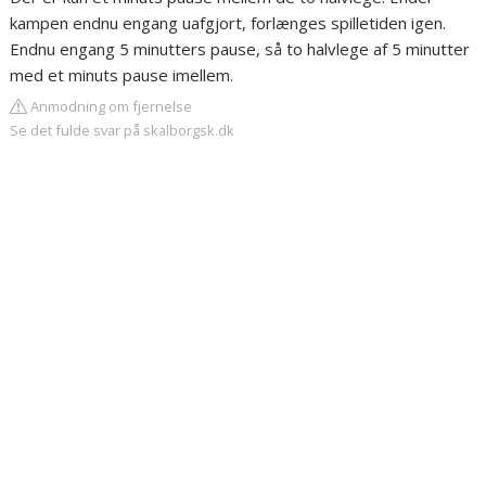
kampen endnu engang uafgjort, forlænges spilletiden igen.
Endnu engang 5 minutters pause, så to halvlege af 5 minutter
med et minuts pause imellem.
Anmodning om fjernelse
Se det fulde svar på skalborgsk.dk