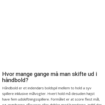
Hvor mange gange må man skifte ud i
håndbold?
Håndbold er et indendørs boldspil mellem to hold a syv
spillere inklusive målvogter. Hvert hold må desuden højst
have fem udskiftningsspillere. Formålet er at score flest mål,
og angriberne afleverer eller dribler med hænderne, indtil der