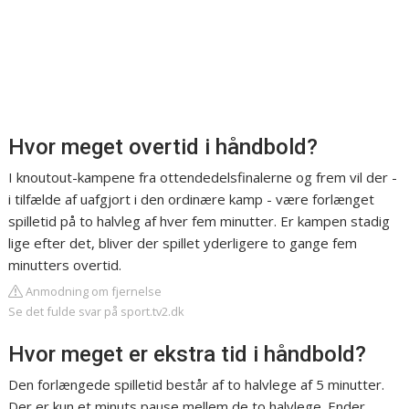
Hvor meget overtid i håndbold?
I knoutout-kampene fra ottendedelsfinalerne og frem vil der -
i tilfælde af uafgjort i den ordinære kamp - være forlænget
spilletid på to halvleg af hver fem minutter. Er kampen stadig
lige efter det, bliver der spillet yderligere to gange fem
minutters overtid.
Anmodning om fjernelse
Se det fulde svar på sport.tv2.dk
Hvor meget er ekstra tid i håndbold?
Den forlængede spilletid består af to halvlege af 5 minutter.
Der er kun et minuts pause mellem de to halvlege. Ender