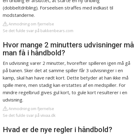
en dribling er afsluttet, at starte en ny dribling
(dobbeltdribling). Forseelsen straffes med indkast til
modstanderne.
Anmodning om fjernelse
Se det fulde svar på bakkenbears.com
Hvor mange 2 minutters udvisninger må
man få i håndbold?
En udvisning varer 2 minutter, hvorefter spilleren igen må gå
på banen. Sker det at samme spiller får 3 udvisninger i en
kamp, skal han have rødt kort. Dette betyder at han ikke må
spille mere, men stadig kan erstattes af en medspiller. For
mindre regelbrud gives gul kort, to gule kort resulterer i en
udvisning.
Anmodning om fjernelse
Se det fulde svar på viivaa.dk
Hvad er de nye regler i håndbold?