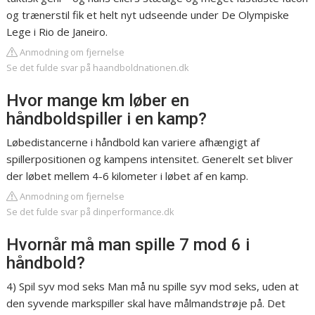
og trænerstil fik et helt nyt udseende under De Olympiske
Lege i Rio de Janeiro.
Anmodning om fjernelse
Se det fulde svar på haandboldnationen.dk
Hvor mange km løber en
håndboldspiller i en kamp?
Løbedistancerne i håndbold kan variere afhængigt af
spillerpositionen og kampens intensitet. Generelt set bliver
der løbet mellem 4-6 kilometer i løbet af en kamp.
Anmodning om fjernelse
Se det fulde svar på dinperformance.dk
Hvornår må man spille 7 mod 6 i
håndbold?
4) Spil syv mod seks Man må nu spille syv mod seks, uden at
den syvende markspiller skal have målmandstrøje på. Det