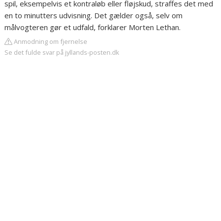
spil, eksempelvis et kontraløb eller fløjskud, straffes det med
en to minutters udvisning. Det gælder også, selv om
målvogteren gør et udfald, forklarer Morten Lethan.
Anmodning om fjernelse
Se det fulde svar på jyllands-posten.dk