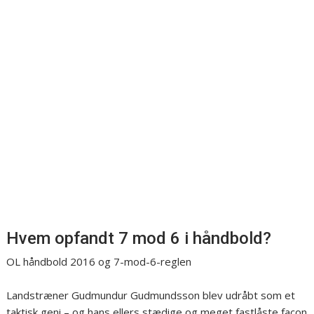
Hvem opfandt 7 mod 6 i håndbold?
OL håndbold 2016 og 7-mod-6-reglen
Landstræner Gudmundur Gudmundsson blev udråbt som et
taktisk geni – og hans ellers stædige og meget fastlåste facon