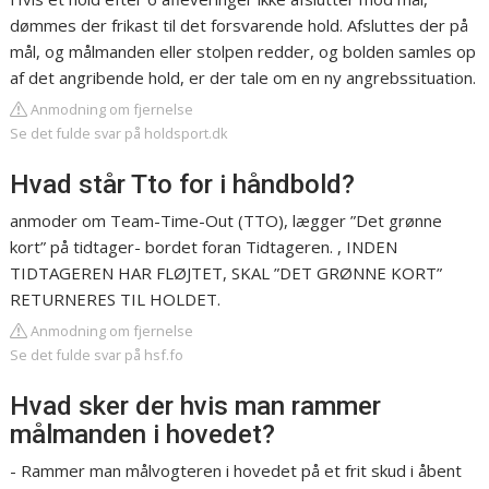
dømmes der frikast til det forsvarende hold. Afsluttes der på
mål, og målmanden eller stolpen redder, og bolden samles op
af det angribende hold, er der tale om en ny angrebssituation.
Anmodning om fjernelse
Se det fulde svar på holdsport.dk
Hvad står Tto for i håndbold?
anmoder om Team-Time-Out (TTO), lægger ”Det grønne
kort” på tidtager- bordet foran Tidtageren. , INDEN
TIDTAGEREN HAR FLØJTET, SKAL ”DET GRØNNE KORT”
RETURNERES TIL HOLDET.
Anmodning om fjernelse
Se det fulde svar på hsf.fo
Hvad sker der hvis man rammer
målmanden i hovedet?
- Rammer man målvogteren i hovedet på et frit skud i åbent