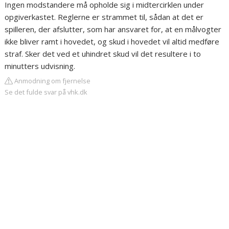
Ingen modstandere må opholde sig i midtercirklen under
opgiverkastet. Reglerne er strammet til, sådan at det er
spilleren, der afslutter, som har ansvaret for, at en målvogter
ikke bliver ramt i hovedet, og skud i hovedet vil altid medføre
straf. Sker det ved et uhindret skud vil det resultere i to
minutters udvisning.
Anmodning om fjernelse
Se det fulde svar på vhk.dk