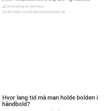
Anmodning om fjernelse
Se det fulde svar på danmarkshistorien.dk
Hvor lang tid må man holde bolden i
håndbold?