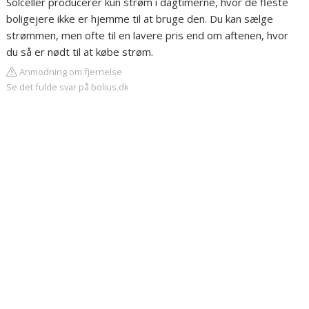
Solceller producerer kun strøm i dagtimerne, hvor de fleste
boligejere ikke er hjemme til at bruge den. Du kan sælge
strømmen, men ofte til en lavere pris end om aftenen, hvor
du så er nødt til at købe strøm.
Anmodning om fjernelse
Se det fulde svar på bolius.dk