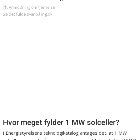
Anmodning om fjernelse
Se det fulde svar på ing.dk
Hvor meget fylder 1 MW solceller?
I Energistyrelsens teknologikatalog antages det, at 1 MW