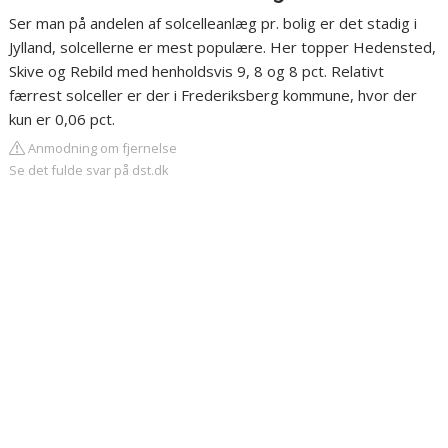
Ser man på andelen af solcelleanlæg pr. bolig er det stadig i
Jylland, solcellerne er mest populære. Her topper Hedensted,
Skive og Rebild med henholdsvis 9, 8 og 8 pct. Relativt
færrest solceller er der i Frederiksberg kommune, hvor der
kun er 0,06 pct.
Anmodning om fjernelse
Se det fulde svar på dst.dk