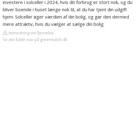
investere i solceller i 2024, hvis dit forbrug er stort nok, og du
bliver boende i huset længe nok til, at du har tjent din udgift
hjem. Solceller øger værdien af din bolig, og gør den dermed
mere attraktiv, hvis du vælger at sælge din bolig.
Anmodning om fjernelse
Se det fulde svar på greenmatch.dk