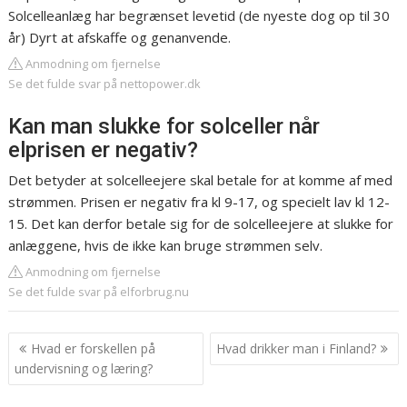
Solcelleanlæg har begrænset levetid (de nyeste dog op til 30
år) Dyrt at afskaffe og genanvende.
Anmodning om fjernelse
Se det fulde svar på nettopower.dk
Kan man slukke for solceller når
elprisen er negativ?
Det betyder at solcelleejere skal betale for at komme af med
strømmen. Prisen er negativ fra kl 9-17, og specielt lav kl 12-
15. Det kan derfor betale sig for de solcelleejere at slukke for
anlæggene, hvis de ikke kan bruge strømmen selv.
Anmodning om fjernelse
Se det fulde svar på elforbrug.nu
Indlægsnavigation
Hvad er forskellen på
Hvad drikker man i Finland?
undervisning og læring?