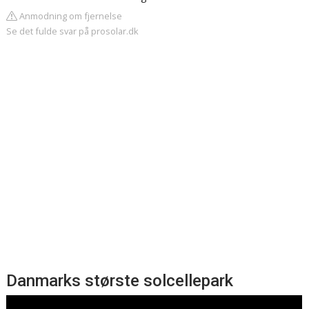
Anmodning om fjernelse
Se det fulde svar på prosolar.dk
Danmarks største solcellepark