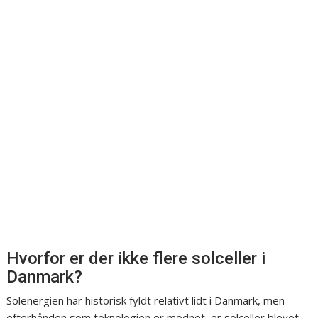
Hvorfor er der ikke flere solceller i
Danmark?
Solenergien har historisk fyldt relativt lidt i Danmark, men
efterhånden som teknologien er modnet, er solceller blevet