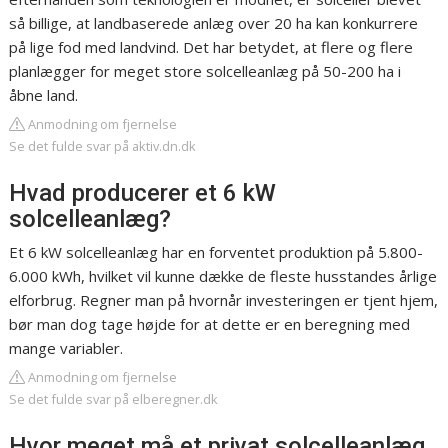
så billige, at landbaserede anlæg over 20 ha kan konkurrere
på lige fod med landvind. Det har betydet, at flere og flere
planlægger for meget store solcelleanlæg på 50-200 ha i
åbne land.
Anmodning om fjernelse
Se det fulde svar på aktiv.dn.dk
Hvad producerer et 6 kW
solcelleanlæg?
Et 6 kW solcelleanlæg har en forventet produktion på 5.800-
6.000 kWh, hvilket vil kunne dække de fleste husstandes årlige
elforbrug. Regner man på hvornår investeringen er tjent hjem,
bør man dog tage højde for at dette er en beregning med
mange variabler.
Anmodning om fjernelse
Se det fulde svar på elberegner.dk
Hvor meget må et privat solcelleanlæg