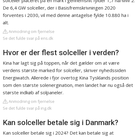
solceller placeret på en mark i gennemsnit fylder 1,7 ha/MW 2.
De 6,4 GW solceller, der i Basisfremskrivningen 2020
forventes i 2030, vil med denne antagelse fylde 10.880 ha i
alt.
Anmodning om fjernelse
Se det fulde svar på ens.dk
Hvor er der flest solceller i verden?
Kina har lagt sig på toppen, når det gælder om at være
verdens største marked for solceller, skriver nyhedssiden
Energiwatch. Allerede i fjor overtog Kina Tysklands position
som den største solenergination, men landet har nu også det
største indkøb af solpaneler.
Anmodning om fjernelse
Se det fulde svar på ing.dk
Kan solceller betale sig i Danmark?
Kan solceller betale sig i 2024? Det kan betale sig at