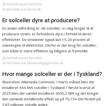
Anmodning om fjernelse
Se det fulde svar på ens.dk
Er solceller dyre at producere?
En anden udfordring er, de solceller, vi i dag bruger til at
producere strøm, er forholdsvis dyre i forhold til deres
effektivitet. De omdanner typisk kun 15-20 procent af
solenergien til elektricitet. Derfor er der brug for solceller,
som både er mere effektive og billigere at fremstille.
Anmodning om fjernelse
Se det fulde svar på baeredygtighed.dtu.dk
Hvor mange solceller er der i Tyskland?
Illustration: Wikimedia Commons. I marts måned blev der
installeret 944 MW solceller i Tyskland. I første kvartal af
2023 blev der samlet installeret 2650,2 MW og det bringer
den samlede installerede effekt op på 70,154 GW fordelt på
2,85 millioner solcelle anlæg.