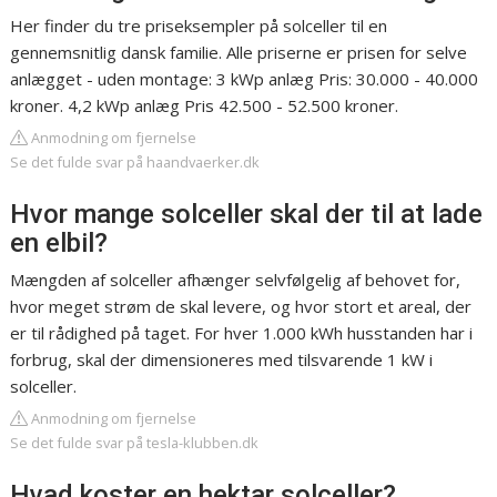
Her finder du tre priseksempler på solceller til en
gennemsnitlig dansk familie. Alle priserne er prisen for selve
anlægget - uden montage: 3 kWp anlæg Pris: 30.000 - 40.000
kroner. 4,2 kWp anlæg Pris 42.500 - 52.500 kroner.
Anmodning om fjernelse
Se det fulde svar på haandvaerker.dk
Hvor mange solceller skal der til at lade
en elbil?
Mængden af solceller afhænger selvfølgelig af behovet for,
hvor meget strøm de skal levere, og hvor stort et areal, der
er til rådighed på taget. For hver 1.000 kWh husstanden har i
forbrug, skal der dimensioneres med tilsvarende 1 kW i
solceller.
Anmodning om fjernelse
Se det fulde svar på tesla-klubben.dk
Hvad koster en hektar solceller?