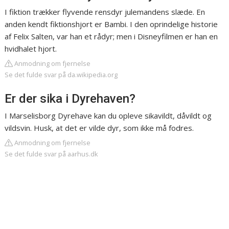
I fiktion trækker flyvende rensdyr julemandens slæde. En
anden kendt fiktionshjort er Bambi. I den oprindelige historie
af Felix Salten, var han et rådyr; men i Disneyfilmen er han en
hvidhalet hjort.
Anmodning om fjernelse
Se det fulde svar på da.wikipedia.org
Er der sika i Dyrehaven?
I Marselisborg Dyrehave kan du opleve sikavildt, dåvildt og
vildsvin. Husk, at det er vilde dyr, som ikke må fodres.
Anmodning om fjernelse
Se det fulde svar på aarhus.dk