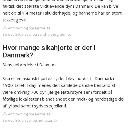
faktisk det største vildtlevende dyr i Danmark. De kan blive
helt op til 1,4 meter i skulderhøjde, og hannerne har en stort
takket gevir.
Anmodning om fjernelse
Se det fulde svar på sarahinthegreen.com
Hvor mange sikahjorte er der i
Danmark?
Sikas udbredelse i Danmark
Sika er en asiatisk hjorteart, der blev indført til Danmark i
1900-tallet. I dag menes den samlede danske bestand at
være omkring 700 dyr (ifølge Naturstyrelsen) fordelt på
fåtallige lokaliteter i blandt andet den midt- og nordøstlige del
af Jylland samt i sydvestsjælland.
Anmodning om fjernelse
Se det fulde svar på netnatur.dk