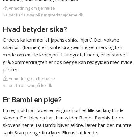
Anmodning om fjernelse
Se det fulde svar på rungstedspejderne.dk
Hvad betyder sika?
Ordet sika kommer af japansk shika 'hjort'. Den voksne
sikahjort (hannen) er i vinterdragten meget mørk og kan
minde om en lille kronhjort. Hundyret, hinden, er ensfarvet
grå. Sommerdragten er hos begge køn rødgylden med hvide
pletter.
Anmodning om fjernelse
Se det fulde svar på lex.dk
Er Bambi en pige?
En regnfuld nat føder en virginiahjort et lille kid langt inde
skoven. Det blev en han, hun kalder Bambi. Bambis far er
skovens herre. Da Bambi bliver ældre, lærer han den muntre
kanin Stampe og stinkdyret Blomst at kende.