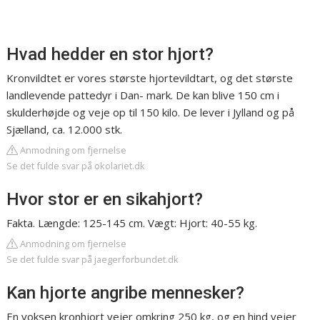
Hvad hedder en stor hjort?
Kronvildtet er vores største hjortevildtart, og det største
landlevende pattedyr i Dan- mark. De kan blive 150 cm i
skulderhøjde og veje op til 150 kilo. De lever i Jylland og på
Sjælland, ca. 12.000 stk.
Anmodning om fjernelse
Se det fulde svar på okolariet.dk
Hvor stor er en sikahjort?
Fakta. Længde: 125-145 cm. Vægt: Hjort: 40-55 kg.
Anmodning om fjernelse
Se det fulde svar på jaegerforbundet.dk
Kan hjorte angribe mennesker?
En voksen kronhjort vejer omkring 250 kg, og en hind vejer