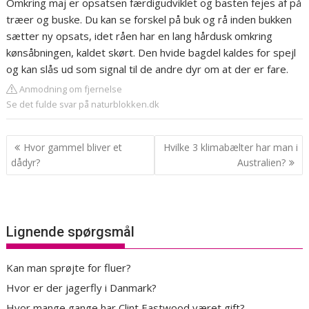
Omkring maj er opsatsen færdigudviklet og basten fejes af på
træer og buske. Du kan se forskel på buk og rå inden bukken
sætter ny opsats, idet råen har en lang hårdusk omkring
kønsåbningen, kaldet skørt. Den hvide bagdel kaldes for spejl
og kan slås ud som signal til de andre dyr om at der er fare.
Anmodning om fjernelse
Se det fulde svar på naturblokken.dk
Indlægsnavigation
Hvor gammel bliver et
Hvilke 3 klimabælter har man i
dådyr?
Australien?
Lignende spørgsmål
Kan man sprøjte for fluer?
Hvor er der jagerfly i Danmark?
Hvor mange gange har Clint Eastwood været gift?