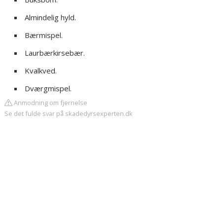
Almindelig hyld.
Bærmispel.
Laurbærkirsebær.
Kvalkved.
Dværgmispel.
Anmodning om fjernelse
Se det fulde svar på skadedyrsexperten.dk