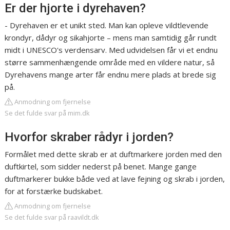
Er der hjorte i dyrehaven?
- Dyrehaven er et unikt sted. Man kan opleve vildtlevende
krondyr, dådyr og sikahjorte – mens man samtidig går rundt
midt i UNESCO's verdensarv. Med udvidelsen får vi et endnu
større sammenhængende område med en vildere natur, så
Dyrehavens mange arter får endnu mere plads at brede sig
på.
Anmodning om fjernelse
Se det fulde svar på mim.dk
Hvorfor skraber rådyr i jorden?
Formålet med dette skrab er at duftmarkere jorden med den
duftkirtel, som sidder nederst på benet. Mange gange
duftmarkerer bukke både ved at lave fejning og skrab i jorden,
for at forstærke budskabet.
Anmodning om fjernelse
Se det fulde svar på raavildt.dk