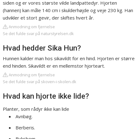
siden og er vores største vilde landpattedyr. Hjorten
(hannen) kan måle 140 cm i skulderhøjde og veje 230 kg. Han
udvikler et stort gevir, der skiftes hvert år.
Anmodning om fjernelse
Se det fulde svar på naturstyrelsen.dk
Hvad hedder Sika Hun?
Hunnen kalder man hos sikavildt for en hind. Hjorten er større
end hinden. Sikavildt er en mellemstor hjorteart.
Anmodning om fjernelse
Se det fulde svar på skoven-i-skolen.dk
Hvad kan hjorte ikke lide?
Planter, som rådyr ikke kan lide
Avnbøg.
Berberis.
Buksbom.