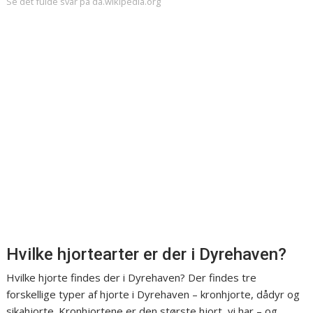
Se det fulde svar på da.wikipedia.org
Hvilke hjortearter er der i Dyrehaven?
Hvilke hjorte findes der i Dyrehaven? Der findes tre
forskellige typer af hjorte i Dyrehaven – kronhjorte, dådyr og
sikahjorte. Kronhjortene er den største hjort, vi har – og