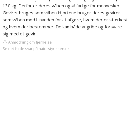
130 kg. Derfor er deres våben også farlige for mennesker.
Geviret bruges som våben Hjortene bruger deres gevirer
som våben mod hinanden for at afgøre, hvem der er stærkest
og hvem der bestemmer. De kan både angribe og forsvare
sig med et gevir.
Anmodning om fjernelse
Se det fulde svar på naturstyrelsen.dk