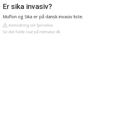
Er sika invasiv?
Muflon og Sika er på dansk invasiv liste.
Anmodning om fjernelse
Se det fulde svar på netnatur.dk