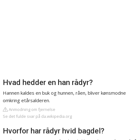
Hvad hedder en han rådyr?
Hannen kaldes en buk og hunnen, råen, bliver kønsmodne
omkring etårsalderen.
Anmodning om fjernelse
Se det fulde svar på da.wikipedia.org
Hvorfor har rådyr hvid bagdel?