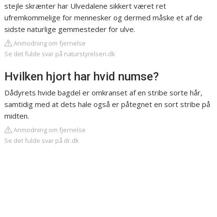
stejle skrænter har Ulvedalene sikkert været ret
ufremkommelige for mennesker og dermed måske et af de
sidste naturlige gemmesteder for ulve.
Anmodning om fjernelse
Se det fulde svar på naturstyrelsen.dk
Hvilken hjort har hvid numse?
Dådyrets hvide bagdel er omkranset af en stribe sorte hår,
samtidig med at dets hale også er påtegnet en sort stribe på
midten.
Anmodning om fjernelse
Se det fulde svar på dr.dk