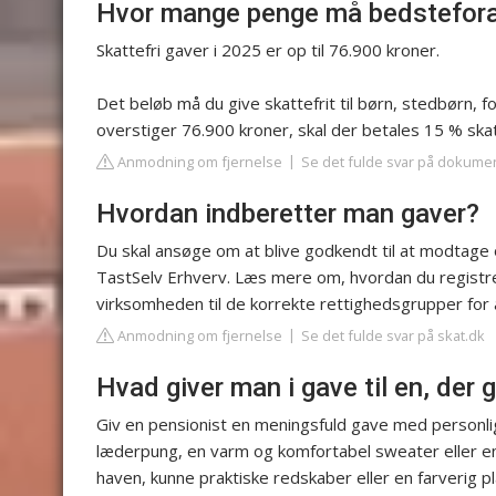
Hvor mange penge må bedsteforæ
Skattefri gaver i 2025 er op til 76.900 kroner.
Det beløb må du give skattefrit til børn, stedbørn,
overstiger 76.900 kroner, skal der betales 15 % ska
Anmodning om fjernelse
Se det fulde svar på dokume
Hvordan indberetter man gaver?
Du skal ansøge om at blive godkendt til at modtage o
TastSelv Erhverv. Læs mere om, hvordan du registrer
virksomheden til de korrekte rettighedsgrupper for 
Anmodning om fjernelse
Se det fulde svar på skat.dk
Hvad giver man i gave til en, der 
Giv en pensionist en meningsfuld gave med personli
læderpung, en varm og komfortabel sweater eller e
haven, kunne praktiske redskaber eller en farverig 