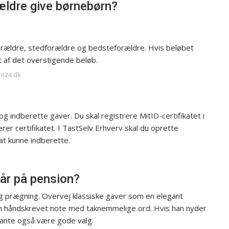
ldre give børnebørn?
 forældre, stedforældre og bedsteforældre. Hvis beløbet
t af det overstigende beløb.
nt24.dk
g indberette gaver. Du skal registrere MitID-certifikatet i
er certifikatet. I TastSelv Erhverv skal du oprette
at kunne indberette.
går på pension?
g prægning. Overvej klassiske gaver som en elegant
n håndskrevet note med taknemmelige ord. Hvis han nyder
plante også være gode valg.