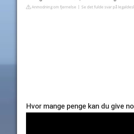
Anmodning om fjernelse
Se det fulde svar på legaldes
Hvor mange penge kan du give n