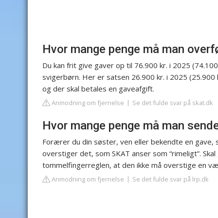
Hvor mange penge må man overfør
Du kan frit give gaver op til 76.900 kr. i 2025 (74.100
svigerbørn. Her er satsen 26.900 kr. i 2025 (25.900 kr
og der skal betales en gaveafgift.
Anmodning om fjernelse
Se det fulde svar på skat.dk
Hvor mange penge må man sende 
Forærer du din søster, ven eller bekendte en gave, 
overstiger det, som SKAT anser som “rimeligt”. Skal 
tommelfingerreglen, at den ikke må overstige en vær
Anmodning om fjernelse
Se det fulde svar på lrp.dk