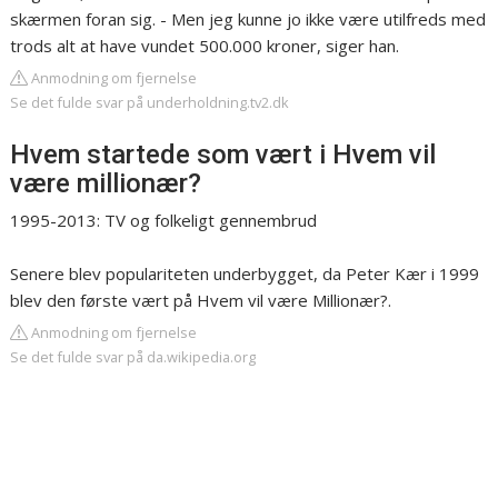
skærmen foran sig. - Men jeg kunne jo ikke være utilfreds med
trods alt at have vundet 500.000 kroner, siger han.
Anmodning om fjernelse
Se det fulde svar på underholdning.tv2.dk
Hvem startede som vært i Hvem vil
være millionær?
1995-2013: TV og folkeligt gennembrud
Senere blev populariteten underbygget, da Peter Kær i 1999
blev den første vært på Hvem vil være Millionær?.
Anmodning om fjernelse
Se det fulde svar på da.wikipedia.org