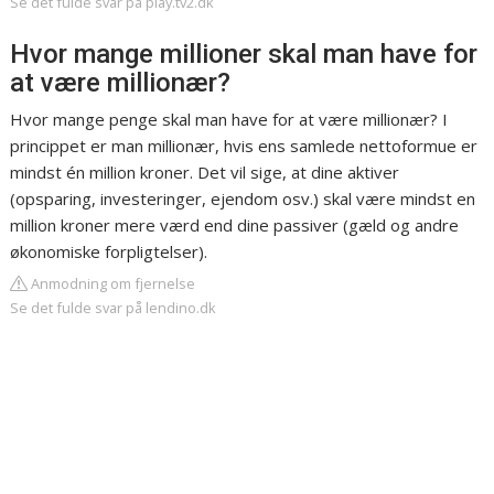
Se det fulde svar på play.tv2.dk
Hvor mange millioner skal man have for
at være millionær?
Hvor mange penge skal man have for at være millionær? I
princippet er man millionær, hvis ens samlede nettoformue er
mindst én million kroner. Det vil sige, at dine aktiver
(opsparing, investeringer, ejendom osv.) skal være mindst en
million kroner mere værd end dine passiver (gæld og andre
økonomiske forpligtelser).
Anmodning om fjernelse
Se det fulde svar på lendino.dk