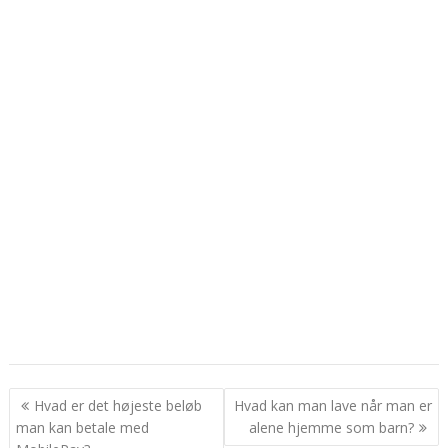
Indlægsnavigation
Hvad er det højeste beløb
Hvad kan man lave når man er
man kan betale med
alene hjemme som barn?