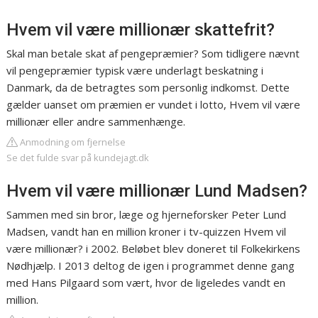
Hvem vil være millionær skattefrit?
Skal man betale skat af pengepræmier? Som tidligere nævnt
vil pengepræmier typisk være underlagt beskatning i
Danmark, da de betragtes som personlig indkomst. Dette
gælder uanset om præmien er vundet i lotto, Hvem vil være
millionær eller andre sammenhænge.
Anmodning om fjernelse
Se det fulde svar på kundejagt.dk
Hvem vil være millionær Lund Madsen?
Sammen med sin bror, læge og hjerneforsker Peter Lund
Madsen, vandt han en million kroner i tv-quizzen Hvem vil
være millionær? i 2002. Beløbet blev doneret til Folkekirkens
Nødhjælp. I 2013 deltog de igen i programmet denne gang
med Hans Pilgaard som vært, hvor de ligeledes vandt en
million.