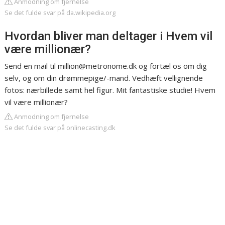
Anmodning om fjernelse
Se det fulde svar på da.wikipedia.org
Hvordan bliver man deltager i Hvem vil
være millionær?
Send en mail til
million@metronome.dk
og fortæl os om dig
selv, og om din drømmepige/-mand. Vedhæft vellignende
fotos: nærbillede samt hel figur. Mit fantastiske studie! Hvem
vil være millionær?
Anmodning om fjernelse
Se det fulde svar på onlinecasting.dk