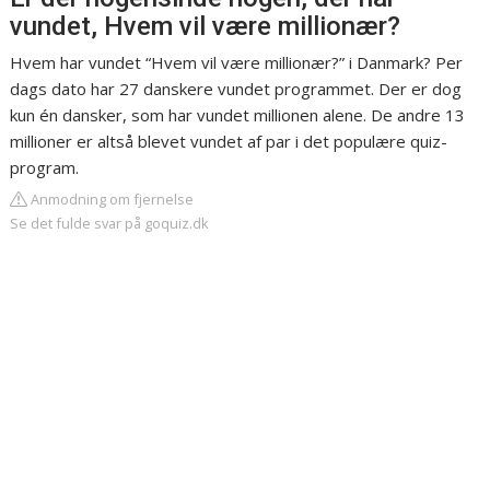
vundet, Hvem vil være millionær?
Hvem har vundet “Hvem vil være millionær?” i Danmark? Per
dags dato har 27 danskere vundet programmet. Der er dog
kun én dansker, som har vundet millionen alene. De andre 13
millioner er altså blevet vundet af par i det populære quiz-
program.
Anmodning om fjernelse
Se det fulde svar på goquiz.dk