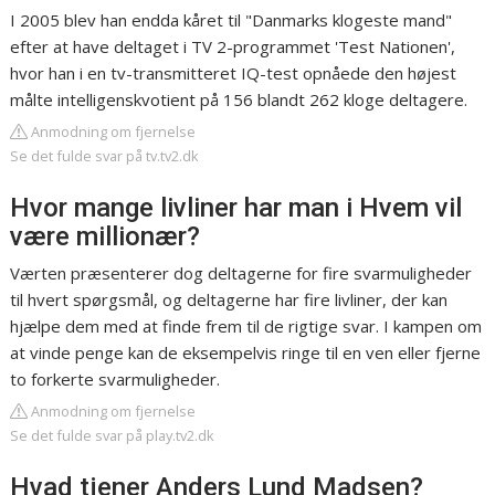
I 2005 blev han endda kåret til "Danmarks klogeste mand"
efter at have deltaget i TV 2-programmet 'Test Nationen',
hvor han i en tv-transmitteret IQ-test opnåede den højest
målte intelligenskvotient på 156 blandt 262 kloge deltagere.
Anmodning om fjernelse
Se det fulde svar på tv.tv2.dk
Hvor mange livliner har man i Hvem vil
være millionær?
Værten præsenterer dog deltagerne for fire svarmuligheder
til hvert spørgsmål, og deltagerne har fire livliner, der kan
hjælpe dem med at finde frem til de rigtige svar. I kampen om
at vinde penge kan de eksempelvis ringe til en ven eller fjerne
to forkerte svarmuligheder.
Anmodning om fjernelse
Se det fulde svar på play.tv2.dk
Hvad tjener Anders Lund Madsen?