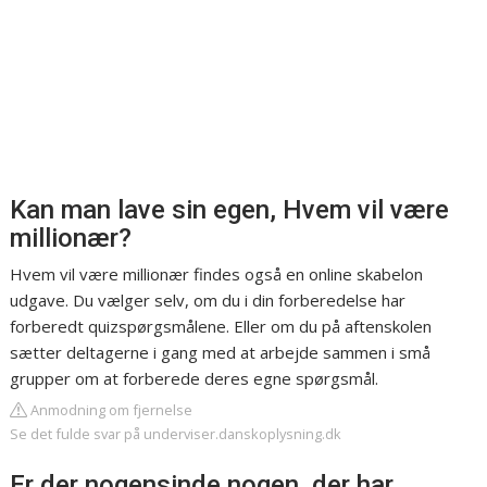
Kan man lave sin egen, Hvem vil være
millionær?
Hvem vil være millionær findes også en online skabelon
udgave. Du vælger selv, om du i din forberedelse har
forberedt quizspørgsmålene. Eller om du på aftenskolen
sætter deltagerne i gang med at arbejde sammen i små
grupper om at forberede deres egne spørgsmål.
Anmodning om fjernelse
Se det fulde svar på underviser.danskoplysning.dk
Er der nogensinde nogen, der har