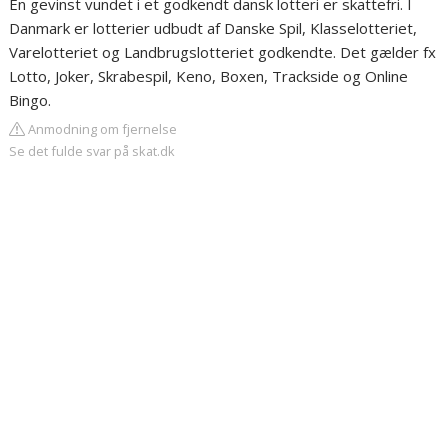
En gevinst vundet i et godkendt dansk lotteri er skattefri. I
Danmark er lotterier udbudt af Danske Spil, Klasselotteriet,
Varelotteriet og Landbrugslotteriet godkendte. Det gælder fx
Lotto, Joker, Skrabespil, Keno, Boxen, Trackside og Online
Bingo.
Anmodning om fjernelse
Se det fulde svar på skat.dk