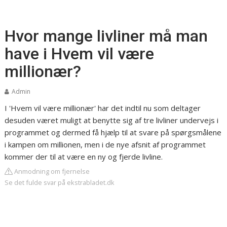
Hvor mange livliner må man
have i Hvem vil være
millionær?
Admin
I 'Hvem vil være millionær' har det indtil nu som deltager
desuden været muligt at benytte sig af tre livliner undervejs i
programmet og dermed få hjælp til at svare på spørgsmålene
i kampen om millionen, men i de nye afsnit af programmet
kommer der til at være en ny og fjerde livline.
Anmodning om fjernelse
Se det fulde svar på ekstrabladet.dk