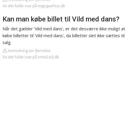
Se det fulde svar på migogaarhus.dk
Kan man købe billet til Vild med dans?
Når det gælder 'Vild med dans', er det desværre ikke muligt at
købe billetter til 'Vild med dans', da billetter slet ikke sættes til
salg.
Anmodning om fjernelse
Se det fulde svar på omtv2.tv2.dk