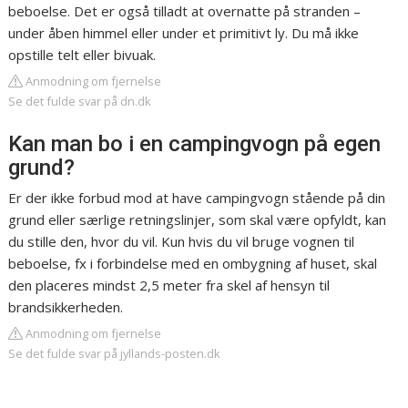
beboelse. Det er også tilladt at overnatte på stranden –
under åben himmel eller under et primitivt ly. Du må ikke
opstille telt eller bivuak.
Anmodning om fjernelse
Se det fulde svar på dn.dk
Kan man bo i en campingvogn på egen
grund?
Er der ikke forbud mod at have campingvogn stående på din
grund eller særlige retningslinjer, som skal være opfyldt, kan
du stille den, hvor du vil. Kun hvis du vil bruge vognen til
beboelse, fx i forbindelse med en ombygning af huset, skal
den placeres mindst 2,5 meter fra skel af hensyn til
brandsikkerheden.
Anmodning om fjernelse
Se det fulde svar på jyllands-posten.dk