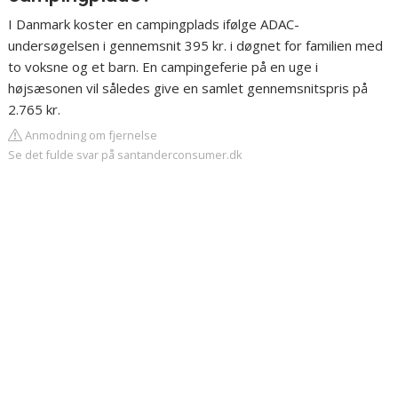
I Danmark koster en campingplads ifølge ADAC-
undersøgelsen i gennemsnit 395 kr. i døgnet for familien med
to voksne og et barn. En campingeferie på en uge i
højsæsonen vil således give en samlet gennemsnitspris på
2.765 kr.
Anmodning om fjernelse
Se det fulde svar på santanderconsumer.dk