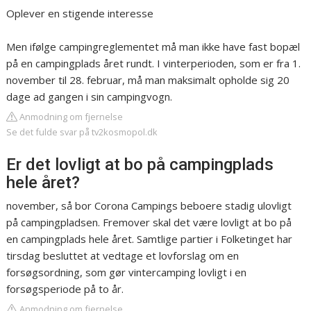
Oplever en stigende interesse
Men ifølge campingreglementet må man ikke have fast bopæl
på en campingplads året rundt. I vinterperioden, som er fra 1.
november til 28. februar, må man maksimalt opholde sig 20
dage ad gangen i sin campingvogn.
Anmodning om fjernelse
Se det fulde svar på tv2kosmopol.dk
Er det lovligt at bo på campingplads
hele året?
november, så bor Corona Campings beboere stadig ulovligt
på campingpladsen. Fremover skal det være lovligt at bo på
en campingplads hele året. Samtlige partier i Folketinget har
tirsdag besluttet at vedtage et lovforslag om en
forsøgsordning, som gør vintercamping lovligt i en
forsøgsperiode på to år.
Anmodning om fjernelse