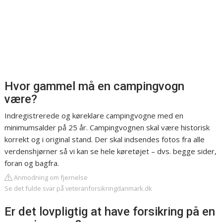
Hvor gammel må en campingvogn
være?
Indregistrerede og køreklare campingvogne med en
minimumsalder på 25 år. Campingvognen skal være historisk
korrekt og i original stand. Der skal indsendes fotos fra alle
verdenshjørner så vi kan se hele køretøjet – dvs. begge sider,
foran og bagfra.
Anmodning om fjernelse
Se det fulde svar på veteranforsikringdanmark.dk
Er det lovpligtig at have forsikring på en