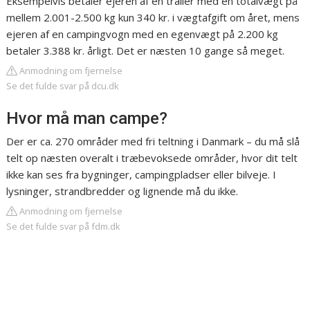
Eksempelvis betaler ejeren af en trailer med en totalvægt på
mellem 2.001-2.500 kg kun 340 kr. i vægtafgift om året, mens
ejeren af en campingvogn med en egenvægt på 2.200 kg
betaler 3.388 kr. årligt. Det er næsten 10 gange så meget.
Anmodning om fjernelse
Se det fulde svar på dcu.dk
Hvor må man campe?
Der er ca. 270 områder med fri teltning i Danmark – du må slå
telt op næsten overalt i træbevoksede områder, hvor dit telt
ikke kan ses fra bygninger, campingpladser eller bilveje. I
lysninger, strandbredder og lignende må du ikke.
Anmodning om fjernelse
Se det fulde svar på fdm.dk