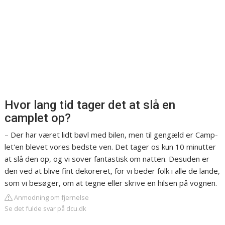
Hvor lang tid tager det at slå en
camplet op?
– Der har været lidt bøvl med bilen, men til gengæld er Camp-
let'en blevet vores bedste ven. Det tager os kun 10 minutter
at slå den op, og vi sover fantastisk om natten. Desuden er
den ved at blive fint dekoreret, for vi beder folk i alle de lande,
som vi besøger, om at tegne eller skrive en hilsen på vognen.
Anmodning om fjernelse
Se det fulde svar på dcu.dk