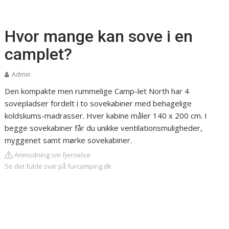
Hvor mange kan sove i en
camplet?
Admin
Den kompakte men rummelige Camp-let North har 4
sovepladser fordelt i to sovekabiner med behagelige
koldskums-madrasser. Hver kabine måler 140 x 200 cm. I
begge sovekabiner får du unikke ventilationsmuligheder,
myggenet samt mørke sovekabiner.
Anmodning om fjernelse
Se det fulde svar på furcamping.dk