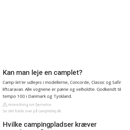
Kan man leje en camplet?
Camp-let'er udlejes i modellerne, Concorde, Classic og Safir
liftcaravan. Alle vognene er pæne og velholdte. Godkendt til
tempo 100 i Danmark og Tyskland.
Anmodning om fjernelse
Se det fulde svar på campletlej.dk
Hvilke campingpladser kræver