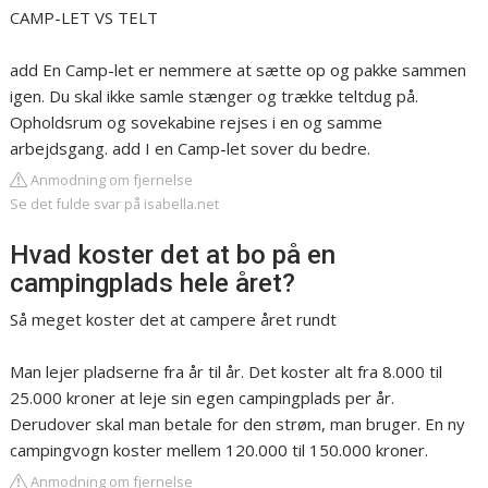
CAMP-LET VS TELT
add En Camp-let er nemmere at sætte op og pakke sammen
igen. Du skal ikke samle stænger og trække teltdug på.
Opholdsrum og sovekabine rejses i en og samme
arbejdsgang. add I en Camp-let sover du bedre.
Anmodning om fjernelse
Se det fulde svar på isabella.net
Hvad koster det at bo på en
campingplads hele året?
Så meget koster det at campere året rundt
Man lejer pladserne fra år til år. Det koster alt fra 8.000 til
25.000 kroner at leje sin egen campingplads per år.
Derudover skal man betale for den strøm, man bruger. En ny
campingvogn koster mellem 120.000 til 150.000 kroner.
Anmodning om fjernelse