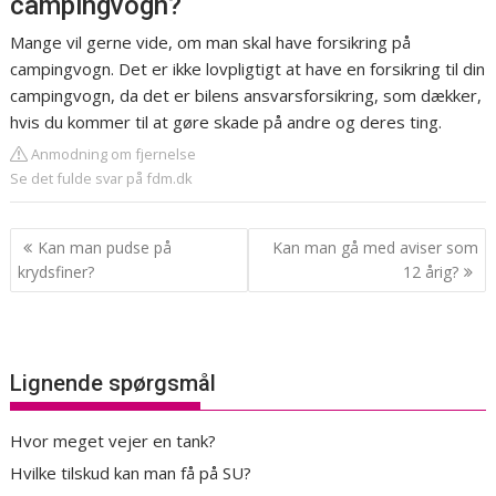
campingvogn?
Mange vil gerne vide, om man skal have forsikring på
campingvogn. Det er ikke lovpligtigt at have en forsikring til din
campingvogn, da det er bilens ansvarsforsikring, som dækker,
hvis du kommer til at gøre skade på andre og deres ting.
Anmodning om fjernelse
Se det fulde svar på fdm.dk
Indlægsnavigation
Kan man pudse på
Kan man gå med aviser som
krydsfiner?
12 årig?
Lignende spørgsmål
Hvor meget vejer en tank?
Hvilke tilskud kan man få på SU?