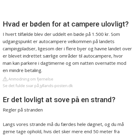
Hvad er bøden for at campere ulovligt?
I hvert tilfælde blev der uddelt en bøde på 1.500 kr. Som
udgangspunkt er autocampere velkommen på landets
campingpladser, ligesom der i flere byer og havne landet over
er blevet indrettet særlige områder til autocampere, hvor
man kan parkere i dagtimerne og om natten overnatte mod
en mindre betaling.
Anmodning om fjernelse
Se det fulde svar på jyllands-posten.dk
Er det lovligt at sove på en strand?
Regler på stranden
Langs vores strande må du færdes hele døgnet, og du må
gerne tage ophold, hvis det sker mere end 50 meter fra