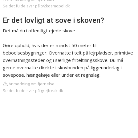
Se det fulde svar på tv2kosmopol.dk
Er det lovligt at sove i skoven?
Det må du i offentligt ejede skove
Gøre ophold, hvis der er mindst 50 meter til
beboelsesbygninger. Overnatte i telt på lejrpladser, primitive
overnatningssteder og i særlige friteltningsskove. Du må
gerne overnatte direkte i skovbunden på liggeunderlag i
sovepose, hængekøje eller under et regnslag.
Anmodning om fjernelse
Se det fulde svar på grejfreak.dk