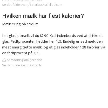
Se det fulde svar på starbuckschilled.com
Hvilken mælk har flest kalorier?
Mælk er rig på calcium
I et glas letmælk vil du få 90 Kcal indenbords ved at drikke et
glas. Fedtprocenten hedder her 1,5. Endelig er sødmælk den
mest energitætte mælk, og et glas indeholder 128 kalorier via
en fedtprocent på 3,5.
Anmodning om fjernelse
Se det fulde svar på arla.dk