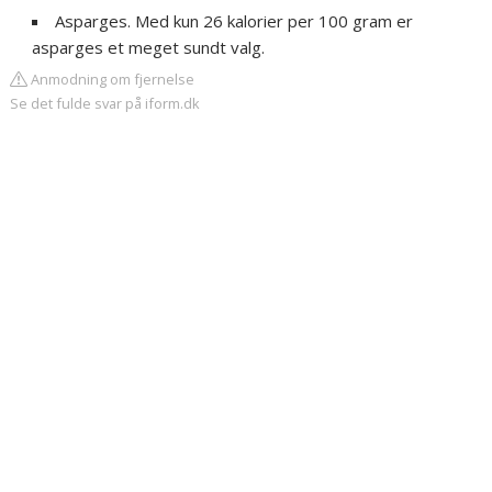
Asparges. Med kun 26 kalorier per 100 gram er
asparges et meget sundt valg.
Anmodning om fjernelse
Se det fulde svar på iform.dk