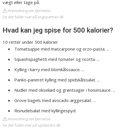
vægt eller tage på.
Anmodning om fjernelse
Se det fulde svar på ergopartner.dk
Hvad kan jeg spise for 500 kalorier?
10 retter under 500 kalorier
Tomatsuppe med mascarpone og orzo-pasta. ...
Squashspaghetti med tomater og ricotta. ...
Kylling i karry med blomkålssauce. ...
Panko-paneret kylling med spidskålssalat. ...
Nudler med oksekød og grøntsager i hoisinsauce. ...
Grove bagels med avocado-æggesalat. ...
Risnudelsalat med kyllingespyd.
Anmodning om fjernelse
Se det fulde svar på spisbedre.dk