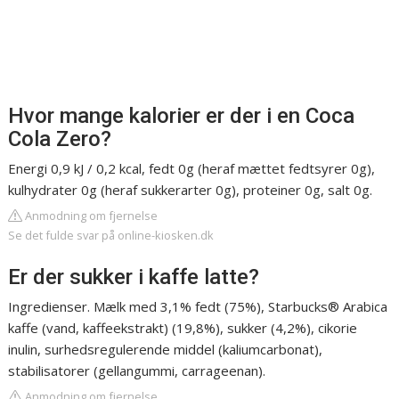
Hvor mange kalorier er der i en Coca
Cola Zero?
Energi 0,9 kJ / 0,2 kcal, fedt 0g (heraf mættet fedtsyrer 0g),
kulhydrater 0g (heraf sukkerarter 0g), proteiner 0g, salt 0g.
Anmodning om fjernelse
Se det fulde svar på online-kiosken.dk
Er der sukker i kaffe latte?
Ingredienser. Mælk med 3,1% fedt (75%), Starbucks® Arabica
kaffe (vand, kaffeekstrakt) (19,8%), sukker (4,2%), cikorie
inulin, surhedsregulerende middel (kaliumcarbonat),
stabilisatorer (gellangummi, carrageenan).
Anmodning om fjernelse