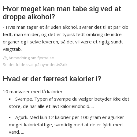
Hvor meget kan man tabe sig ved at
droppe alkohol?
- Hvis man tager et år uden alkohol, svarer det til et par kilo
fedt, man smider, og det er typisk fedt omkring de indre
organer og i selve leveren, så det vil være et rigtig sundt
vægttab.
Anmodning om fjernelse
Se det fulde svar på nyheder.tv2.dk
Hvad er der færrest kalorier i?
10 madvarer med få kalorier
Svampe. Typen af svampe du vælger betyder ikke det
store, de har alle et lavt kalorieindhold. ...
Agurk. Med kun 12 kalorier per 100 gram er agurker
meget kaloriefattige, samtidig med at de er fyldt med
vand. ...