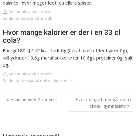
balance i hvor meget fedt, du ellers spiser.
Anmodning om fjernelse
Se det fulde svar på arla.dk
Hvor mange kalorier er der i en 33 cl
cola?
Energi 180 kJ / 42 kcal, fedt 0g (heraf mættet fedtsyrer 0g),
kulhydrater 10,6g (heraf sukkerarter 10,6g), proteiner 0g, salt
0g.
Anmodning om fjernelse
Se det fulde svar på online-kiosken.dk
Indlægsnavigation
Hvad betyder 2 zoner?
Hvor mange timer går man i
skole i gymnasiet?