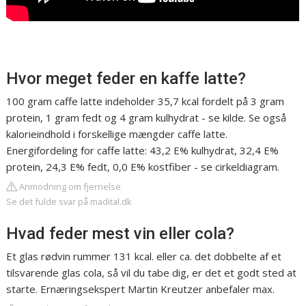
Hvor meget feder en kaffe latte?
100 gram caffe latte indeholder 35,7 kcal fordelt på 3 gram
protein, 1 gram fedt og 4 gram kulhydrat - se kilde. Se også
kalorieindhold i forskellige mængder caffe latte.
Energifordeling for caffe latte: 43,2 E% kulhydrat, 32,4 E%
protein, 24,3 E% fedt, 0,0 E% kostfiber - se cirkeldiagram.
Anmodning om fjernelse
Se det fulde svar på madital.dk
Hvad feder mest vin eller cola?
Et glas rødvin rummer 131 kcal. eller ca. det dobbelte af et
tilsvarende glas cola, så vil du tabe dig, er det et godt sted at
starte. Ernæringsekspert Martin Kreutzer anbefaler max.