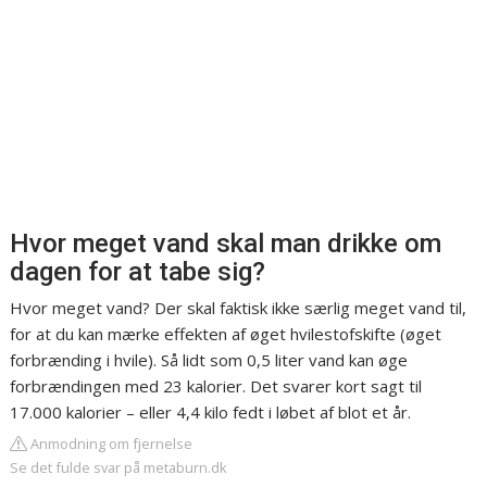
Hvor meget vand skal man drikke om
dagen for at tabe sig?
Hvor meget vand? Der skal faktisk ikke særlig meget vand til,
for at du kan mærke effekten af ​​øget hvilestofskifte (øget
forbrænding i hvile). Så lidt som 0,5 liter vand kan øge
forbrændingen med 23 kalorier. Det svarer kort sagt til
17.000 kalorier – eller 4,4 kilo fedt i løbet af blot et år.
Anmodning om fjernelse
Se det fulde svar på metaburn.dk