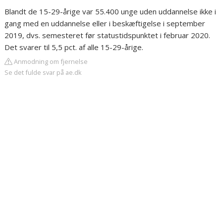
Blandt de 15-29-årige var 55.400 unge uden uddannelse ikke i
gang med en uddannelse eller i beskæftigelse i september
2019, dvs. semesteret før statustidspunktet i februar 2020.
Det svarer til 5,5 pct. af alle 15-29-årige.
Anmodning om fjernelse
Se det fulde svar på ae.dk