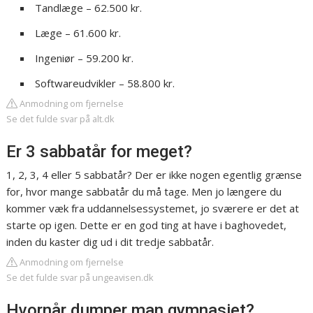
Tandlæge – 62.500 kr.
Læge – 61.600 kr.
Ingeniør – 59.200 kr.
Softwareudvikler – 58.800 kr.
Anmodning om fjernelse
Se det fulde svar på alt.dk
Er 3 sabbatår for meget?
1, 2, 3, 4 eller 5 sabbatår? Der er ikke nogen egentlig grænse
for, hvor mange sabbatår du må tage. Men jo længere du
kommer væk fra uddannelsessystemet, jo sværere er det at
starte op igen. Dette er en god ting at have i baghovedet,
inden du kaster dig ud i dit tredje sabbatår.
Anmodning om fjernelse
Se det fulde svar på ungeavisen.dk
Hvornår dumper man gymnasiet?