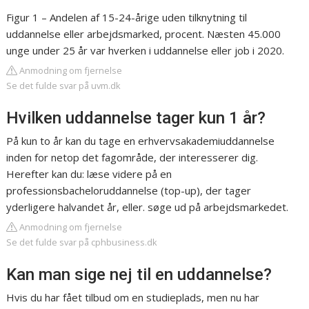
Figur 1 – Andelen af 15-24-årige uden tilknytning til
uddannelse eller arbejdsmarked, procent. Næsten 45.000
unge under 25 år var hverken i uddannelse eller job i 2020.
Anmodning om fjernelse
Se det fulde svar på uvm.dk
Hvilken uddannelse tager kun 1 år?
På kun to år kan du tage en erhvervsakademiuddannelse
inden for netop det fagområde, der interesserer dig.
Herefter kan du: læse videre på en
professionsbacheloruddannelse (top-up), der tager
yderligere halvandet år, eller. søge ud på arbejdsmarkedet.
Anmodning om fjernelse
Se det fulde svar på cphbusiness.dk
Kan man sige nej til en uddannelse?
Hvis du har fået tilbud om en studieplads, men nu har