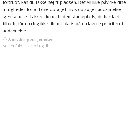
fortrudt, kan du takke nej til pladsen. Det vil ikke påvirke dine
muligheder for at blive optaget, hvis du søger uddannelse
igen senere. Takker du nej til den studieplads, du har fået
tilbudt, får du dog ikke tilbudt plads på en lavere prioriteret
uddannelse.
Anmodning om fjernelse
Se det fulde svar på ug.dk