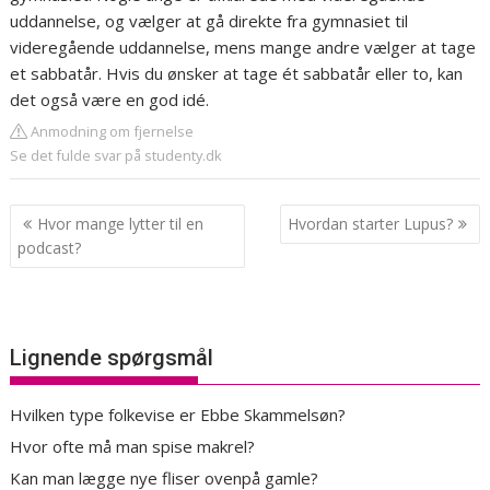
uddannelse, og vælger at gå direkte fra gymnasiet til
videregående uddannelse, mens mange andre vælger at tage
et sabbatår. Hvis du ønsker at tage ét sabbatår eller to, kan
det også være en god idé.
Anmodning om fjernelse
Se det fulde svar på studenty.dk
Indlægsnavigation
Hvor mange lytter til en
Hvordan starter Lupus?
podcast?
Lignende spørgsmål
Hvilken type folkevise er Ebbe Skammelsøn?
Hvor ofte må man spise makrel?
Kan man lægge nye fliser ovenpå gamle?