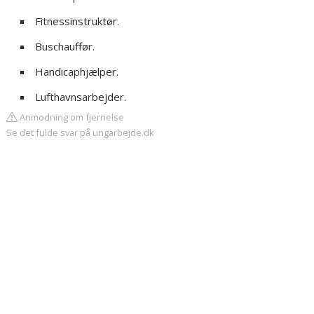
Fitnessinstruktør.
Buschauffør.
Handicaphjælper.
Lufthavnsarbejder.
Anmodning om fjernelse
Se det fulde svar på ungarbejde.dk