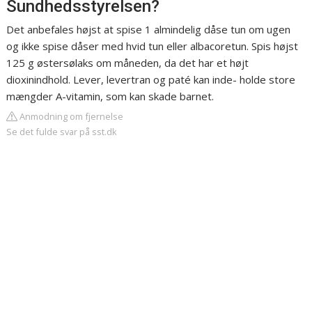
Sundhedsstyrelsen?
Det anbefales højst at spise 1 almindelig dåse tun om ugen
og ikke spise dåser med hvid tun eller albacoretun. Spis højst
125 g østersølaks om måneden, da det har et højt
dioxinindhold. Lever, levertran og paté kan inde- holde store
mængder A-vitamin, som kan skade barnet.
Anmodning om fjernelse
Se det fulde svar på sst.dk