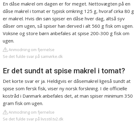
En dåse makrel om dagen er for meget. Nettovægten på en
dåse makrel i tomat er typisk omkring 125 g, hvoraf cirka 80 g
er makrel. Hvis din søn spiser en dåse hver dag, altså syv
dåser om ugen, så spiser han derved i alt 560 g fisk om ugen.
Voksne og store børn anbefales at spise 200-300 g fisk om
ugen.
Anmodning om fjernelse
Se det fulde svar på samvirke.dk
Er det sundt at spise makrel i tomat?
Det korte svar er ja. Heldigvis er dåsemakrel ligeså sundt at
spise som fersk fisk, viser ny norsk forskning. I de officielle
kostråd i Danmark anbefales det, at man spiser minimum 350
gram fisk om ugen.
Anmodning om fjernelse
Se det fulde svar på livsstil.tv2.dk