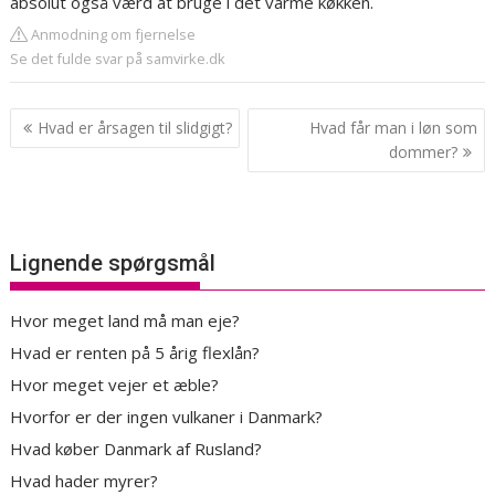
absolut også værd at bruge i det varme køkken.
Anmodning om fjernelse
Se det fulde svar på samvirke.dk
Indlægsnavigation
Hvad er årsagen til slidgigt?
Hvad får man i løn som
dommer?
Lignende spørgsmål
Hvor meget land må man eje?
Hvad er renten på 5 årig flexlån?
Hvor meget vejer et æble?
Hvorfor er der ingen vulkaner i Danmark?
Hvad køber Danmark af Rusland?
Hvad hader myrer?