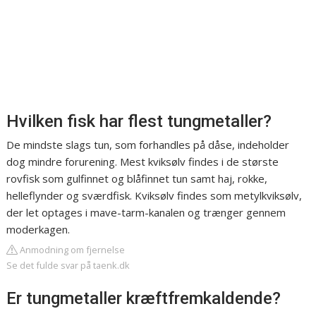
Hvilken fisk har flest tungmetaller?
De mindste slags tun, som forhandles på dåse, indeholder
dog mindre forurening. Mest kviksølv findes i de største
rovfisk som gulfinnet og blåfinnet tun samt haj, rokke,
helleflynder og sværdfisk. Kviksølv findes som metylkviksølv,
der let optages i mave-tarm-kanalen og trænger gennem
moderkagen.
Anmodning om fjernelse
Se det fulde svar på taenk.dk
Er tungmetaller kræftfremkaldende?