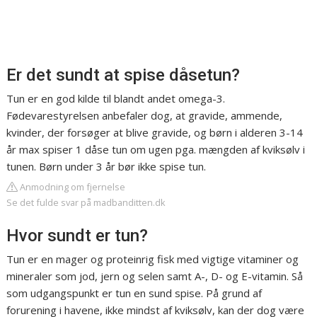
Er det sundt at spise dåsetun?
Tun er en god kilde til blandt andet omega-3.
Fødevarestyrelsen anbefaler dog, at gravide, ammende,
kvinder, der forsøger at blive gravide, og børn i alderen 3-14
år max spiser 1 dåse tun om ugen pga. mængden af kviksølv i
tunen. Børn under 3 år bør ikke spise tun.
Anmodning om fjernelse
Se det fulde svar på madbanditten.dk
Hvor sundt er tun?
Tun er en mager og proteinrig fisk med vigtige vitaminer og
mineraler som jod, jern og selen samt A-, D- og E-vitamin. Så
som udgangspunkt er tun en sund spise. På grund af
forurening i havene, ikke mindst af kviksølv, kan der dog være