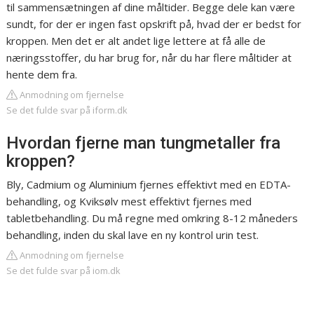
til sammensætningen af dine måltider. Begge dele kan være
sundt, for der er ingen fast opskrift på, hvad der er bedst for
kroppen. Men det er alt andet lige lettere at få alle de
næringsstoffer, du har brug for, når du har flere måltider at
hente dem fra.
Anmodning om fjernelse
Se det fulde svar på iform.dk
Hvordan fjerne man tungmetaller fra
kroppen?
Bly, Cadmium og Aluminium fjernes effektivt med en EDTA-
behandling, og Kviksølv mest effektivt fjernes med
tabletbehandling. Du må regne med omkring 8-12 måneders
behandling, inden du skal lave en ny kontrol urin test.
Anmodning om fjernelse
Se det fulde svar på iom.dk