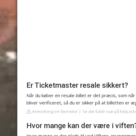
Er Ticketmaster resale sikkert?
Når du køber en resale-billet er det præcis, som når d
bliver verificeret, så du er sikker på at billetten er æ
Anmodning om fjernelse
Se det fulde svar på help.tic
Hvor mange kan der være i viften
Hvor mange er der plads til ved Viftens arrangementer