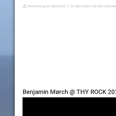
Anmodning om fjernelse
Se det fulde svar på rockbae
Benjamin Mørch @ THY ROCK 20