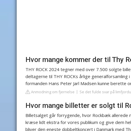
Hvor mange kommer der til Thy 
THY ROCK 2024 tegner med over 7.500 solgte billette
deltagerne til THY ROCKs årlige generalforsamling i
formanden Hans Peter Jarl Madsen kunne berette om
Anmodning om fjernelse
Se det fulde svar på limfjord
Hvor mange billetter er solgt til
Billetsalget går forrygende, hvor Rockbæk allerede n
kræse lidt ekstra for vores publikum og give dem h
bliver den eneste dobbeltkoncert i Danmark med Th