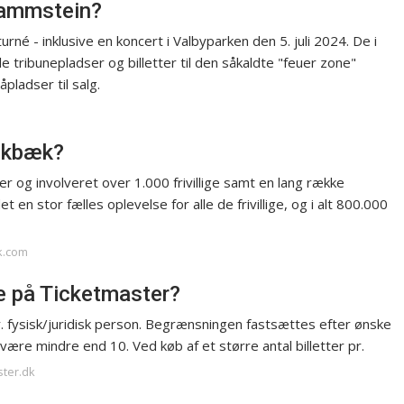
 Rammstein?
né - inklusive en koncert i Valbyparken den 5. juli 2024. De i
alle tribunepladser og billetter til den såkaldte "feuer zone"
pladser til salg.
ockbæk?
g involveret over 1.000 frivillige samt en lang række
n stor fælles oplevelse for alle de frivillige, og i alt 800.000
k.com
e på Ticketmaster?
r. fysisk/juridisk person. Begrænsningen fastsættes efter ønske
e være mindre end 10. Ved køb af et større antal billetter pr.
ster.dk