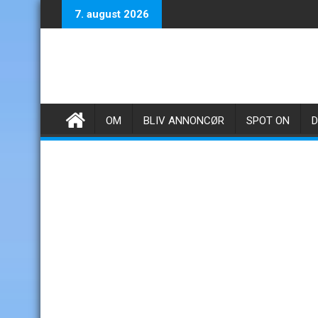
Skip
7. august 2026
to
content
OM
BLIV ANNONCØR
SPOT ON
D