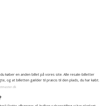
u køber en anden billet på vores site. Alle resale-billetter
gte, og at billetten gælder til præcis til den plads, du har købt.
ketmaster.dk
?
? Dette afhænger af, hvilken salsopstilling vi har planlagt.