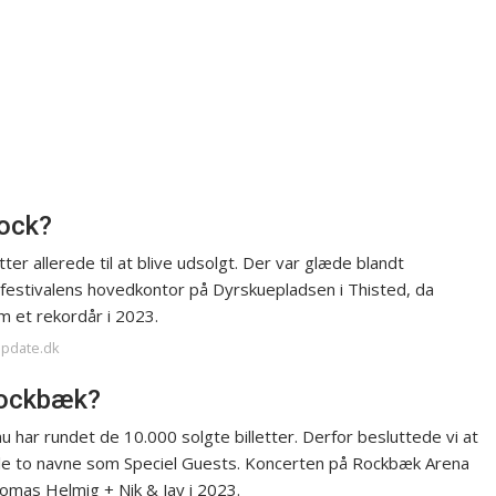
Rock?
r allerede til at blive udsolgt. Der var glæde blandt
 festivalens hovedkontor på Dyrskuepladsen i Thisted, da
 et rekordår i 2023.
update.dk
 Rockbæk?
u har rundet de 10.000 solgte billetter. Derfor besluttede vi at
ele to navne som Speciel Guests. Koncerten på Rockbæk Arena
omas Helmig + Nik & Jay i 2023.