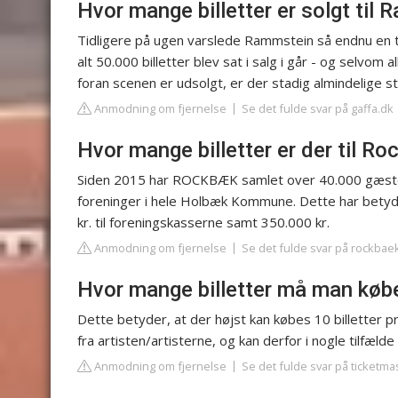
Hvor mange billetter er solgt til
Tidligere på ugen varslede Rammstein så endnu en tur
alt 50.000 billetter blev sat i salg i går - og selvom 
foran scenen er udsolgt, er der stadig almindelige stå
Anmodning om fjernelse
Se det fulde svar på gaffa.dk
Hvor mange billetter er der til R
Siden 2015 har ROCKBÆK samlet over 40.000 gæster o
foreninger i hele Holbæk Kommune. Dette har betydet e
kr. til foreningskasserne samt 350.000 kr.
Anmodning om fjernelse
Se det fulde svar på rockbae
Hvor mange billetter må man køb
Dette betyder, at der højst kan købes 10 billetter p
fra artisten/artisterne, og kan derfor i nogle tilfæld
Anmodning om fjernelse
Se det fulde svar på ticketma