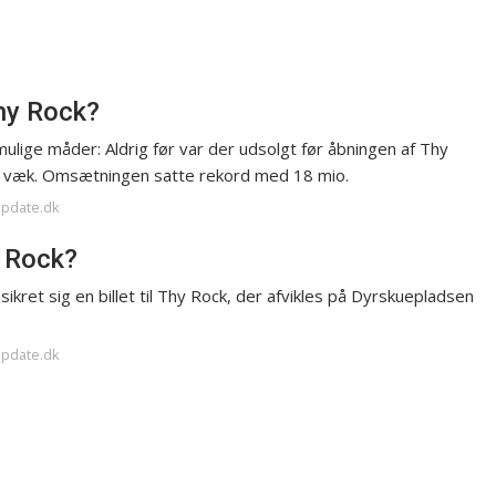
Thy Rock?
ulige måder: Aldrig før var der udsolgt før åbningen af Thy
vet væk. Omsætningen satte rekord med 18 mio.
update.dk
y Rock?
sikret sig en billet til Thy Rock, der afvikles på Dyrskuepladsen
update.dk