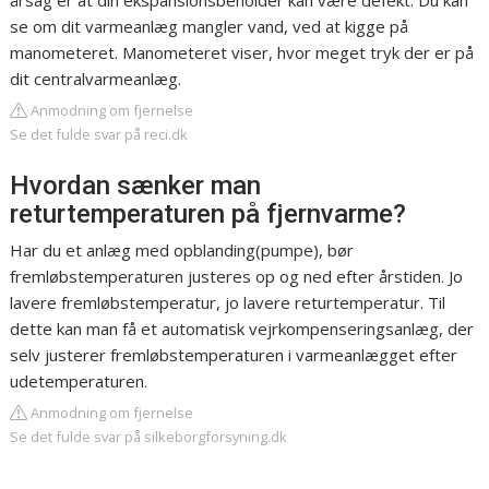
årsag er at din ekspansionsbeholder kan være defekt. Du kan
se om dit varmeanlæg mangler vand, ved at kigge på
manometeret. Manometeret viser, hvor meget tryk der er på
dit centralvarmeanlæg.
Anmodning om fjernelse
Se det fulde svar på reci.dk
Hvordan sænker man
returtemperaturen på fjernvarme?
Har du et anlæg med opblanding(pumpe), bør
fremløbstemperaturen justeres op og ned efter årstiden. Jo
lavere fremløbstemperatur, jo lavere returtemperatur. Til
dette kan man få et automatisk vejrkompenseringsanlæg, der
selv justerer fremløbstemperaturen i varmeanlægget efter
udetemperaturen.
Anmodning om fjernelse
Se det fulde svar på silkeborgforsyning.dk