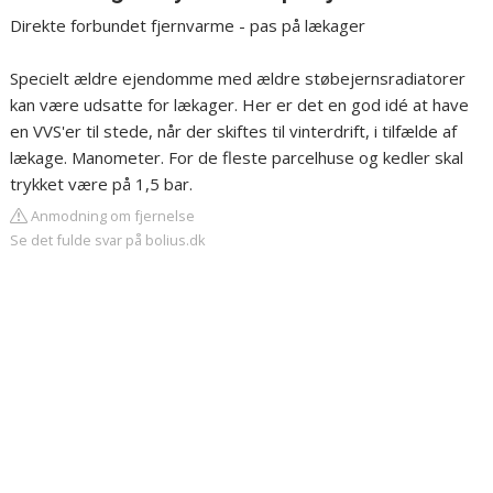
Direkte forbundet fjernvarme - pas på lækager
Specielt ældre ejendomme med ældre støbejernsradiatorer
kan være udsatte for lækager. Her er det en god idé at have
en VVS'er til stede, når der skiftes til vinterdrift, i tilfælde af
lækage. Manometer. For de fleste parcelhuse og kedler skal
trykket være på 1,5 bar.
Anmodning om fjernelse
Se det fulde svar på bolius.dk