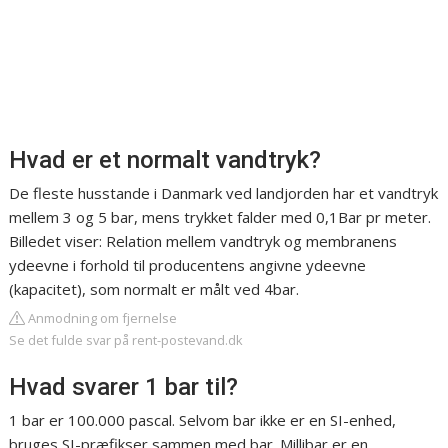
Hvad er et normalt vandtryk?
De fleste husstande i Danmark ved landjorden har et vandtryk
mellem 3 og 5 bar, mens trykket falder med 0,1Bar pr meter.
Billedet viser: Relation mellem vandtryk og membranens
ydeevne i forhold til producentens angivne ydeevne
(kapacitet), som normalt er målt ved 4bar.
Anmodning om fjernelse
Se det fulde svar på rent-postevand.dk
Hvad svarer 1 bar til?
1 bar er 100.000 pascal. Selvom bar ikke er en SI-enhed,
bruges SI-præfikser sammen med bar. Millibar er en