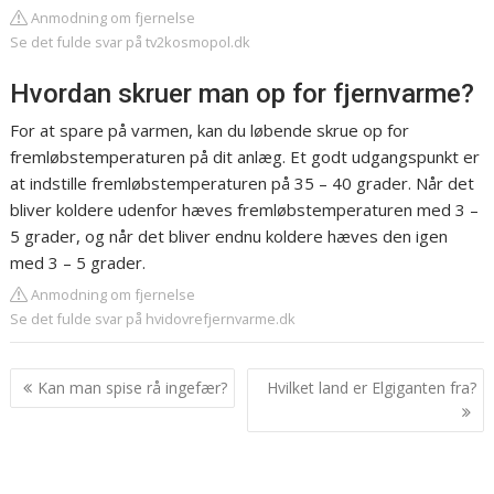
Anmodning om fjernelse
Se det fulde svar på tv2kosmopol.dk
Hvordan skruer man op for fjernvarme?
For at spare på varmen, kan du løbende skrue op for
fremløbstemperaturen på dit anlæg. Et godt udgangspunkt er
at indstille fremløbstemperaturen på 35 – 40 grader. Når det
bliver koldere udenfor hæves fremløbstemperaturen med 3 –
5 grader, og når det bliver endnu koldere hæves den igen
med 3 – 5 grader.
Anmodning om fjernelse
Se det fulde svar på hvidovrefjernvarme.dk
Indlægsnavigation
Kan man spise rå ingefær?
Hvilket land er Elgiganten fra?