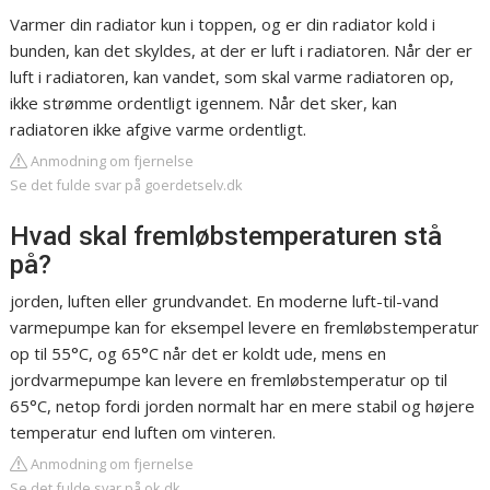
Varmer din radiator kun i toppen, og er din radiator kold i
bunden, kan det skyldes, at der er luft i radiatoren. Når der er
luft i radiatoren, kan vandet, som skal varme radiatoren op,
ikke strømme ordentligt igennem. Når det sker, kan
radiatoren ikke afgive varme ordentligt.
Anmodning om fjernelse
Se det fulde svar på goerdetselv.dk
Hvad skal fremløbstemperaturen stå
på?
jorden, luften eller grundvandet. En moderne luft-til-vand
varmepumpe kan for eksempel levere en fremløbstemperatur
op til 55°C, og 65°C når det er koldt ude, mens en
jordvarmepumpe kan levere en fremløbstemperatur op til
65°C, netop fordi jorden normalt har en mere stabil og højere
temperatur end luften om vinteren.
Anmodning om fjernelse
Se det fulde svar på ok.dk