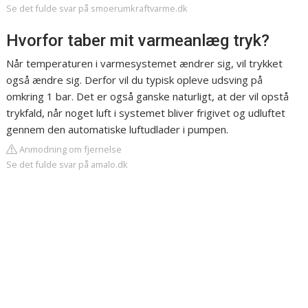
Se det fulde svar på smoerumkraftvarme.dk
Hvorfor taber mit varmeanlæg tryk?
Når temperaturen i varmesystemet ændrer sig, vil trykket
også ændre sig. Derfor vil du typisk opleve udsving på
omkring 1 bar. Det er også ganske naturligt, at der vil opstå
trykfald, når noget luft i systemet bliver frigivet og udluftet
gennem den automatiske luftudlader i pumpen.
Anmodning om fjernelse
Se det fulde svar på amalo.dk