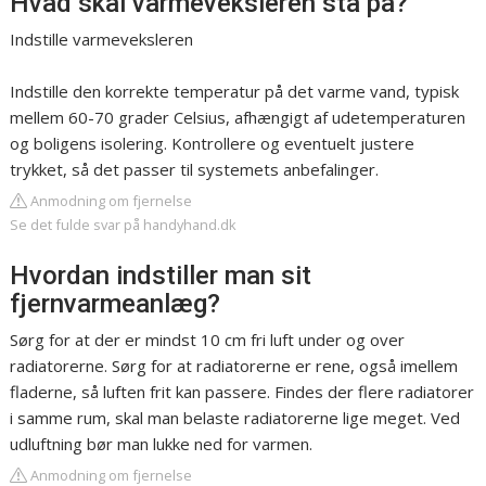
Hvad skal varmeveksleren stå på?
Indstille varmeveksleren
Indstille den korrekte temperatur på det varme vand, typisk
mellem 60-70 grader Celsius, afhængigt af udetemperaturen
og boligens isolering. Kontrollere og eventuelt justere
trykket, så det passer til systemets anbefalinger.
Anmodning om fjernelse
Se det fulde svar på handyhand.dk
Hvordan indstiller man sit
fjernvarmeanlæg?
Sørg for at der er mindst 10 cm fri luft under og over
radiatorerne. Sørg for at radiatorerne er rene, også imellem
fladerne, så luften frit kan passere. Findes der flere radiatorer
i samme rum, skal man belaste radiatorerne lige meget. Ved
udluftning bør man lukke ned for varmen.
Anmodning om fjernelse