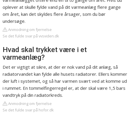
varmeanlægget oftere end en til to gange om året. Hvis du
oplever at skulle fylde vand på dit varmeanlæg flere gange
om året, kan det skyldes flere årsager, som du bør
undersøge.
Anmodning om fjernelse
Se det fulde svar på vvsviden.dk
Hvad skal trykket være i et
varmeanlæg?
Det er vigtigt at sikre, at der er nok vand på dit anlæg, så
radiatorvandet kan fylde alle husets radiatorer. Ellers kommer
der luft i systemet, og så har varmen svært ved at komme ud
i rummet. En tommelfingerregel er, at der skal være 1,5 bars
vandtryk på din radiatorkreds.
Anmodning om fjernelse
Se det fulde svar på hofor.dk