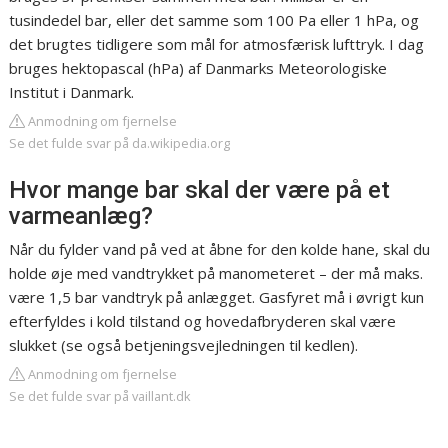
tusindedel bar, eller det samme som 100 Pa eller 1 hPa, og
det brugtes tidligere som mål for atmosfærisk lufttryk. I dag
bruges hektopascal (hPa) af Danmarks Meteorologiske
Institut i Danmark.
Anmodning om fjernelse
Se det fulde svar på da.wikipedia.org
Hvor mange bar skal der være på et
varmeanlæg?
Når du fylder vand på ved at åbne for den kolde hane, skal du
holde øje med vandtrykket på manometeret – der må maks.
være 1,5 bar vandtryk på anlægget. Gasfyret må i øvrigt kun
efterfyldes i kold tilstand og hovedafbryderen skal være
slukket (se også betjeningsvejledningen til kedlen).
Anmodning om fjernelse
Se det fulde svar på vaillant.dk