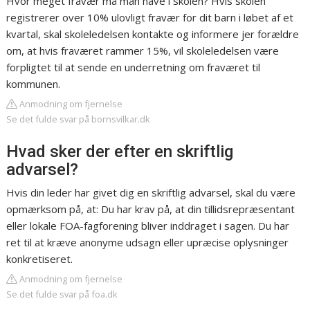
Hvor meget fravær må man have i skolen? Hvis skolen
registrerer over 10% ulovligt fravær for dit barn i løbet af et
kvartal, skal skoleledelsen kontakte og informere jer forældre
om, at hvis fraværet rammer 15%, vil skoleledelsen være
forpligtet til at sende en underretning om fraværet til
kommunen.
Anmodning om fjernelse
Se det fulde svar på bornsvilkar.dk
Hvad sker der efter en skriftlig
advarsel?
Hvis din leder har givet dig en skriftlig advarsel, skal du være
opmærksom på, at: Du har krav på, at din tillidsrepræsentant
eller lokale FOA-fagforening bliver inddraget i sagen. Du har
ret til at kræve anonyme udsagn eller upræcise oplysninger
konkretiseret.
Anmodning om fjernelse
Se det fulde svar på foa.dk