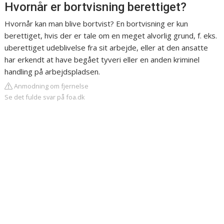
Hvornår er bortvisning berettiget?
Hvornår kan man blive bortvist? En bortvisning er kun
berettiget, hvis der er tale om en meget alvorlig grund, f. eks.
uberettiget udeblivelse fra sit arbejde, eller at den ansatte
har erkendt at have begået tyveri eller en anden kriminel
handling på arbejdspladsen.
Anmodning om fjernelse
Se det fulde svar på foa.dk