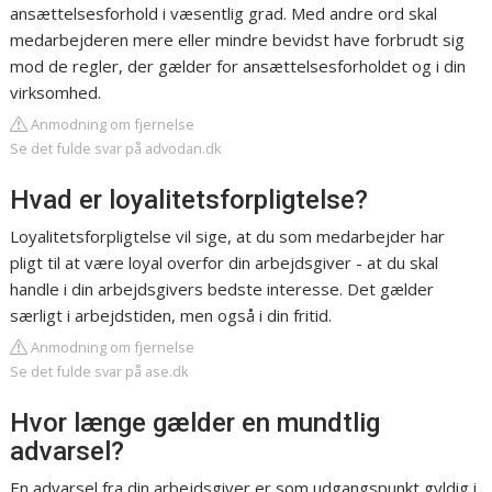
ansættelsesforhold i væsentlig grad. Med andre ord skal
medarbejderen mere eller mindre bevidst have forbrudt sig
mod de regler, der gælder for ansættelsesforholdet og i din
virksomhed.
Anmodning om fjernelse
Se det fulde svar på advodan.dk
Hvad er loyalitetsforpligtelse?
Loyalitetsforpligtelse vil sige, at du som medarbejder har
pligt til at være loyal overfor din arbejdsgiver - at du skal
handle i din arbejdsgivers bedste interesse. Det gælder
særligt i arbejdstiden, men også i din fritid.
Anmodning om fjernelse
Se det fulde svar på ase.dk
Hvor længe gælder en mundtlig
advarsel?
En advarsel fra din arbejdsgiver er som udgangspunkt gyldig i