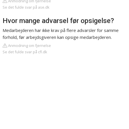
Anmodning om fjernelse
Se det fulde svar på ase.dk
Hvor mange advarsel før opsigelse?
Medarbejderen har ikke krav på flere advarsler for samme
forhold, før arbejdsgiveren kan opsige medarbejderen.
Anmodning om fjernelse
Se det fulde svar på cfl.dk