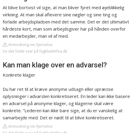
At blive bortvist vil sige, at man bliver fyret med øjeblikkelig
virkning. At man skal aflevere sine nøgler og sine ting og
forlade arbejdspladsen med det samme. Det er det ultimativt
hårdeste kort, man som arbejdsgiver har på hånden overfor
en medarbejder, man vil af med.
Anmodning om fjernelse
Se det fulde svar på fagbladetfoa.dk
Kan man klage over en advarsel?
Konkrete klager
Du har ret til at kræve anonyme udsagn eller upræcise
oplysninger i advarslen konkretiseret. En leder kan ikke basere
en advarsel på anonyme klager, og klagerne skal være
konkrete. ”Lederen kan ikke bare sige, at du er vanskelig at
samarbejde med. Det er nødt til at blive konkretiseret.
Anmodning om fjernelse
Se det fulde svar på fagbladetfoa.dk