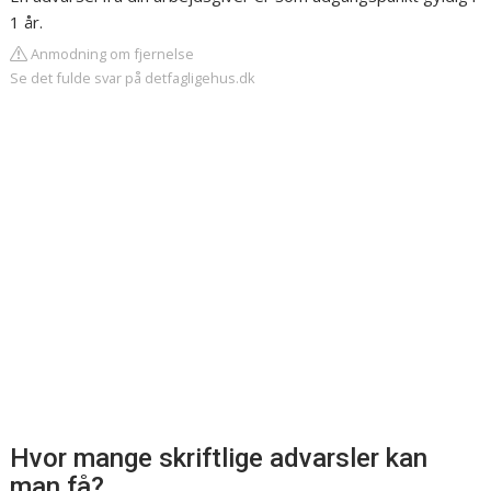
1 år.
Anmodning om fjernelse
Se det fulde svar på detfagligehus.dk
Hvor mange skriftlige advarsler kan
man få?