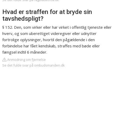
Hvad er straffen for at bryde sin
tavshedspligt?
§ 152. Den, som virker eller har virket i offentlig tjeneste eller
hverv, og som uberettiget videregiver eller udnytter
fortrolige oplysninger, hvortil den pågældende i den
forbindelse har fået kendskab, straffes med bøde eller
fængsel indtil 6 måneder.
Anmodning om fjernelse
Se det fulde svar på ombudsmanden.dk