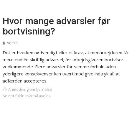
Hvor mange advarsler før
bortvisning?
Admin
Det er hverken nødvendigt eller et krav, at medarbejderen får
mere end én skriftlig advarsel, før arbejdsgiveren bortviser
vedkommende. Flere advarsler for samme forhold uden
yderligere konsekvenser kan tværtimod give indtryk af, at
adfærden accepteres.
Anmodning om fjernelse
Se det fulde svar på ase.dk