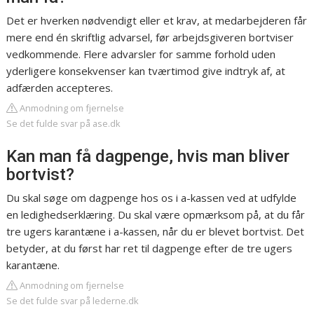
Det er hverken nødvendigt eller et krav, at medarbejderen får
mere end én skriftlig advarsel, før arbejdsgiveren bortviser
vedkommende. Flere advarsler for samme forhold uden
yderligere konsekvenser kan tværtimod give indtryk af, at
adfærden accepteres.
Anmodning om fjernelse
Se det fulde svar på ase.dk
Kan man få dagpenge, hvis man bliver
bortvist?
Du skal søge om dagpenge hos os i a-kassen ved at udfylde
en ledighedserklæring. Du skal være opmærksom på, at du får
tre ugers karantæne i a-kassen, når du er blevet bortvist. Det
betyder, at du først har ret til dagpenge efter de tre ugers
karantæne.
Anmodning om fjernelse
Se det fulde svar på lederne.dk