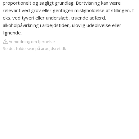
proportionelt og sagligt grundlag. Bortvisning kan være
relevant ved grov eller gentagen misligholdelse af stillingen, f.
eks. ved tyveri eller underslæb, truende adfærd,
alkoholpåvirkning i arbejdstiden, ulovlig udeblivelse eller
lignende.
Anmodning om fjernelse
Se det fulde svar på arbejdsret.dk