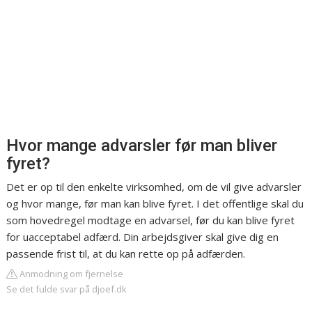
Hvor mange advarsler før man bliver
fyret?
Det er op til den enkelte virksomhed, om de vil give advarsler
og hvor mange, før man kan blive fyret. I det offentlige skal du
som hovedregel modtage en advarsel, før du kan blive fyret
for uacceptabel adfærd. Din arbejdsgiver skal give dig en
passende frist til, at du kan rette op på adfærden.
Anmodning om fjernelse
Se det fulde svar på djoef.dk