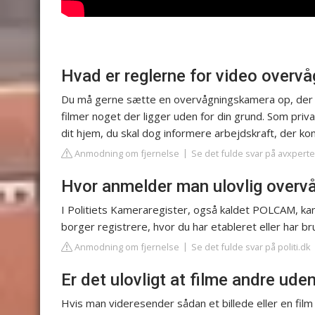
Hvad er reglerne for video overv
Du må gerne sætte en overvågningskamera op, der ka
filmer noget der ligger uden for din grund. Som pr
dit hjem, du skal dog informere arbejdskraft, der 
Anmodning om fjernelse
Se det fulde svar på avxpert
Hvor anmelder man ulovlig overv
I Politiets Kameraregister, også kaldet POLCAM, kan
borger registrere, hvor du har etableret eller har 
Anmodning om fjernelse
Se det fulde svar på politi.dk
Er det ulovligt at filme andre ud
Hvis man videresender sådan et billede eller en film