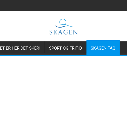
ET ER HER DET SKER!
SPORT OG FRITID
SKAGEN FAQ