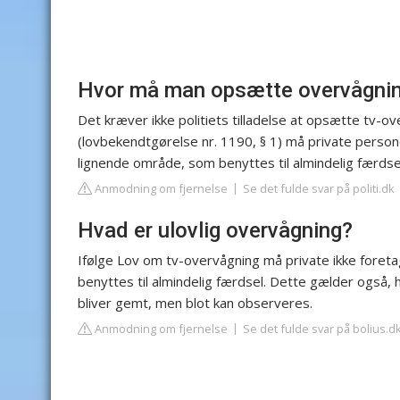
Hvor må man opsætte overvågni
Det kræver ikke politiets tilladelse at opsætte tv-
(lovbekendtgørelse nr. 1190, § 1) må private persone
lignende område, som benyttes til almindelig færdse
Anmodning om fjernelse
Se det fulde svar på politi.dk
Hvad er ulovlig overvågning?
Ifølge Lov om tv-overvågning må private ikke foreta
benyttes til almindelig færdsel. Dette gælder også, h
bliver gemt, men blot kan observeres.
Anmodning om fjernelse
Se det fulde svar på bolius.d