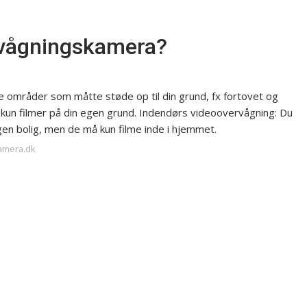
vågningskamera?
e områder som måtte støde op til din grund, fx fortovet og
 kun filmer på din egen grund. Indendørs
videoovervågning
: Du
gen bolig, men de må kun filme inde i hjemmet.
kamera.dk