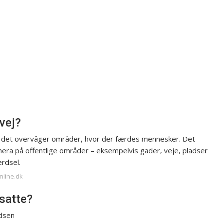
 vej?
så det overvåger områder, hvor der færdes mennesker. Det
era på offentlige områder – eksempelvis gader, veje, pladser
ærdsel.
nline.dk
nsatte?
adsen