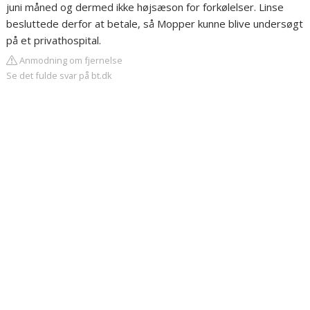
juni måned og dermed ikke højsæson for forkølelser. Linse
besluttede derfor at betale, så Mopper kunne blive undersøgt
på et privathospital.
Anmodning om fjernelse
Se det fulde svar på bt.dk