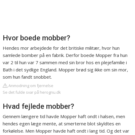
Hvor boede mobber?
Hendes mor arbejdede for det britiske militær, hvor hun
samlede bomber på en fabrik. Derfor boede Mopper fra hun
var 2 til hun var 7 sammen med sin bror hos en plejefamilie i
Bath i det sydlige England. Mopper brød sig ikke om sin mor,
som hun fandt snobbet.
Anmodning om fjernelse
Se det fulde svar på herognu.dk
Hvad fejlede mobber?
Gennem længere tid havde Mopper haft ondt i halsen, men
hendes egen læge mente, at smerterne blot skyldtes en
forkølelse. Men Mopper havde haft ondt i lang tid. Og det var