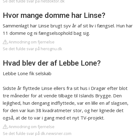
Se det fulde svar på netdoktor.dk
Hvor mange domme har Linse?
Sammenlagt har Linse brugt syv år af sit liv i fængsel. Hun har
11 domme og ni fængselsophold bag sig.
Anmodning om fjernelse
Se det fulde svar på herognu.dk
Hvad blev der af Lebbe Lone?
Lebbe Lone fik selskab
Sidste år flyttede Linse ellers fra sit hus i Dragør efter blot
tre måneder for at vende tilbage til Islands Brygge. Den
lejlighed, hun dengang indflyttede, var en lille en af slagsen,
for den var kun 38 kvadratmeter stor, og her lignede det
også, at de to var i gang med et nyt TV-projekt.
Anmodning om fjernelse
Se det fulde svar på dk.newsner.com