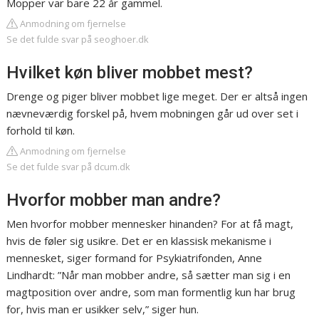
Mopper var bare 22 år gammel.
Anmodning om fjernelse
Se det fulde svar på seoghoer.dk
Hvilket køn bliver mobbet mest?
Drenge og piger bliver mobbet lige meget. Der er altså ingen
nævneværdig forskel på, hvem mobningen går ud over set i
forhold til køn.
Anmodning om fjernelse
Se det fulde svar på dcum.dk
Hvorfor mobber man andre?
Men hvorfor mobber mennesker hinanden? For at få magt,
hvis de føler sig usikre. Det er en klassisk mekanisme i
mennesket, siger formand for Psykiatrifonden, Anne
Lindhardt: ”Når man mobber andre, så sætter man sig i en
magtposition over andre, som man formentlig kun har brug
for, hvis man er usikker selv,” siger hun.