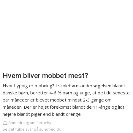
Hvem bliver mobbet mest?
Hvor hyppig er mobning? I skolebørnsundersøgelsen blandt
danske børn, beretter 4-6 % børn og unge, at de i de seneste
par måneder er blevet mobbet mindst 2-3 gange om
måneden. Der er højst forekomst blandt de 11-årige og lidt
højere blandt piger end blandt drenge.
Anmodning om fjernelse
Se det fulde svar på sundhed.dk