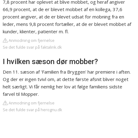
7,8 procent har oplevet at blive mobbet, og heraf angiver
66,9 procent, at de er blevet mobbet af en kollega, 37,6
procent angiver, at de er blevet udsat for mobning fra en
leder, mens 9,8 procent fortæller, at de er blevet mobbet af
kunder, klienter, patienter m. fl.
Anmodning om fjernelse
Se det fulde svar på faktalink.dk
I hvilken sæson dør mobber?
Den 11. sæson af 'Familien fra Bryggen' har premiere i aften.
Og der er ingen tvivl om, at dette første afsnit bliver noget
helt særligt. Vi får nemlig her lov at følge familiens sidste
farvel til Mopper.
Anmodning om fjernelse
Se det fulde svar på herognu.dk