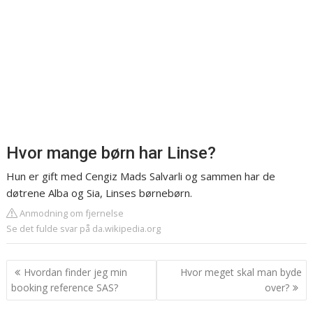
Hvor mange børn har Linse?
Hun er gift med Cengiz Mads Salvarli og sammen har de
døtrene Alba og Sia, Linses børnebørn.
Anmodning om fjernelse
Se det fulde svar på da.wikipedia.org
Indlægsnavigation
Hvordan finder jeg min
Hvor meget skal man byde
booking reference SAS?
over?