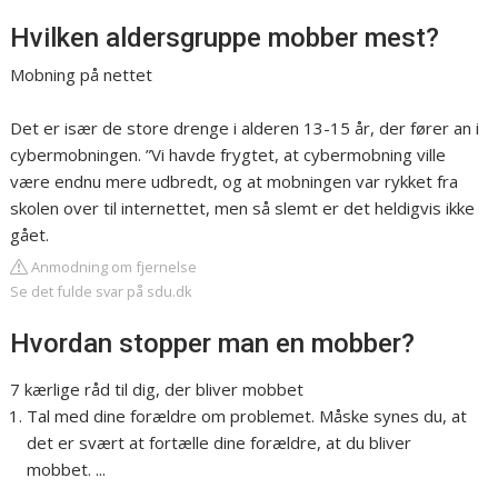
Hvilken aldersgruppe mobber mest?
Mobning på nettet
Det er især de store drenge i alderen 13-15 år, der fører an i
cybermobningen. ”Vi havde frygtet, at cybermobning ville
være endnu mere udbredt, og at mobningen var rykket fra
skolen over til internettet, men så slemt er det heldigvis ikke
gået.
Anmodning om fjernelse
Se det fulde svar på sdu.dk
Hvordan stopper man en mobber?
7 kærlige råd til dig, der bliver mobbet
Tal med dine forældre om problemet. Måske synes du, at
det er svært at fortælle dine forældre, at du bliver
mobbet. ...