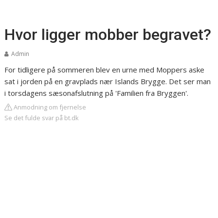
Hvor ligger mobber begravet?
Admin
For tidligere på sommeren blev en urne med Moppers aske
sat i jorden på en gravplads nær Islands Brygge. Det ser man
i torsdagens sæsonafslutning på 'Familien fra Bryggen'.
Anmodning om fjernelse
Se det fulde svar på bt.dk