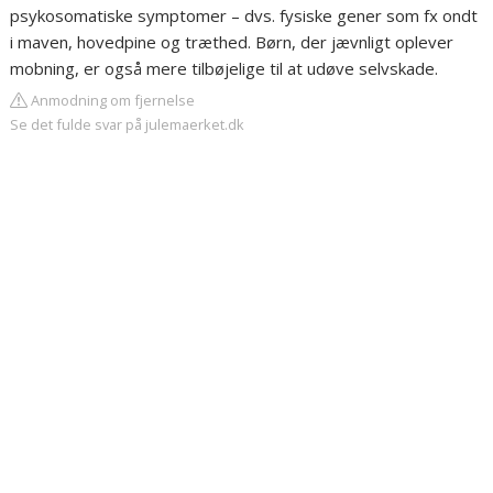
psykosomatiske symptomer – dvs. fysiske gener som fx ondt
i maven, hovedpine og træthed. Børn, der jævnligt oplever
mobning, er også mere tilbøjelige til at udøve selvskade.
Anmodning om fjernelse
Se det fulde svar på julemaerket.dk